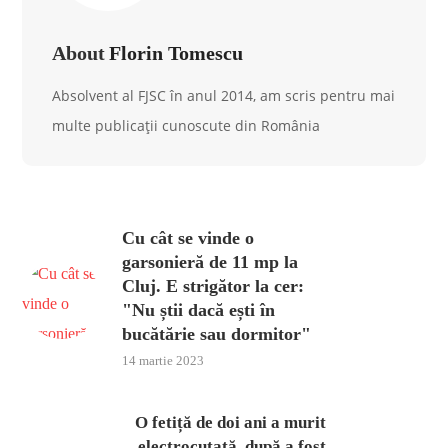
About
Florin Tomescu
Absolvent al FJSC în anul 2014, am scris pentru mai
multe publicații cunoscute din România
Cu cât se vinde o
garsonieră de 11 mp la
Cluj. E strigător la cer:
"Nu știi dacă ești în
bucătărie sau dormitor"
14 martie 2023
O fetiță de doi ani a murit
electrocutată, după a fost