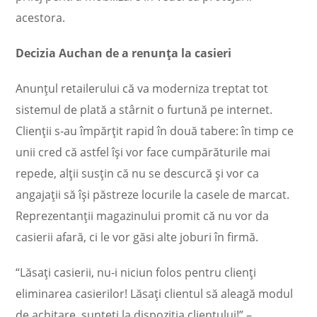
acestora.
Decizia Auchan de a renunța la casieri
Anunţul retailerului că va moderniza treptat tot
sistemul de plată a stârnit o furtună pe internet.
Clienţii s-au împărţit rapid în două tabere: în timp ce
unii cred că astfel îşi vor face cumpărăturile mai
repede, alţii susţin că nu se descurcă şi vor ca
angajaţii să îşi păstreze locurile la casele de marcat.
Reprezentanţii magazinului promit că nu vor da
casierii afară, ci le vor găsi alte joburi în firmă.
“Lăsați casierii, nu-i niciun folos pentru clienți
eliminarea casierilor! Lăsați clientul să aleagă modul
de achitare, sunteți la dispoziția clientului!” –