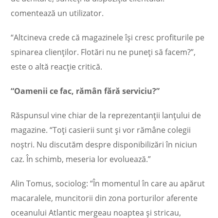
comentează un utilizator.
“Altcineva crede că magazinele îşi cresc profiturile pe
spinarea clienţilor. Flotări nu ne puneți să facem?”,
este o altă reacţie critică.
“Oamenii ce fac, rămân fără serviciu?”
Răspunsul vine chiar de la reprezentanţii lanţului de
magazine. “Toţi casierii sunt şi vor rămâne colegii
noştri. Nu discutăm despre disponibilizări în niciun
caz. În schimb, meseria lor evoluează.”
Alin Tomus, sociolog: “În momentul în care au apărut
macaralele, muncitorii din zona porturilor aferente
oceanului Atlantic mergeau noaptea şi stricau,