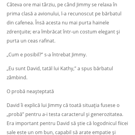
Câteva ore mai târziu, pe când Jimmy se relaxa în
prima clasă a avionului, l-a recunoscut pe bărbatul
din cafenea. Însă acesta nu mai purta hainele
zdrențuite; era îmbrăcat într-un costum elegant și
purta un ceas rafinat.
„Cum e posibil?” s-a întrebat Jimmy.
„Eu sunt David, tatăl lui Kathy,” a spus bărbatul
zâmbind.
O probă neașteptată
David îi explică lui Jimmy că toată situația fusese o
„probă” pentru a-i testa caracterul și generozitatea.
Era important pentru David să știe că logodnicul fiicei
sale este un om bun, capabil să arate empatie și