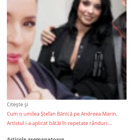
Citește și
Cum o umilea Ștefan Bănică pe Andreea Marin.
Artistul i-a aplicat bătăi în repetate rânduri:...
Articole asemanatoare