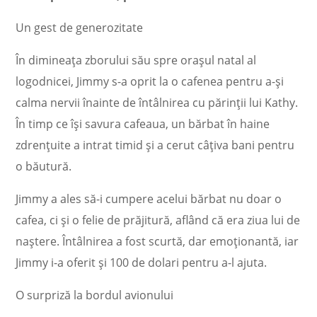
Un gest de generozitate
În dimineața zborului său spre orașul natal al
logodnicei, Jimmy s-a oprit la o cafenea pentru a-și
calma nervii înainte de întâlnirea cu părinții lui Kathy.
În timp ce își savura cafeaua, un bărbat în haine
zdrențuite a intrat timid și a cerut câțiva bani pentru
o băutură.
Jimmy a ales să-i cumpere acelui bărbat nu doar o
cafea, ci și o felie de prăjitură, aflând că era ziua lui de
naștere. Întâlnirea a fost scurtă, dar emoționantă, iar
Jimmy i-a oferit și 100 de dolari pentru a-l ajuta.
O surpriză la bordul avionului