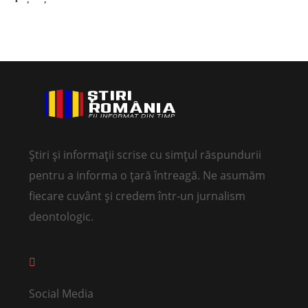
Știri și informații scrise cu simțul răspundurii
pentru a informa o țară întreagă. Ne asumăm
fiecare cuvânt și credem într-un jurnalism
deontologic.
Social Media