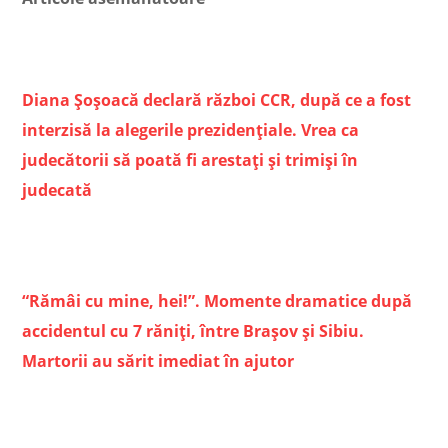
Diana Șoșoacă declară război CCR, după ce a fost
interzisă la alegerile prezidențiale. Vrea ca
judecătorii să poată fi arestați și trimiși în
judecată
“Rămâi cu mine, hei!”. Momente dramatice după
accidentul cu 7 răniți, între Braşov şi Sibiu.
Martorii au sărit imediat în ajutor