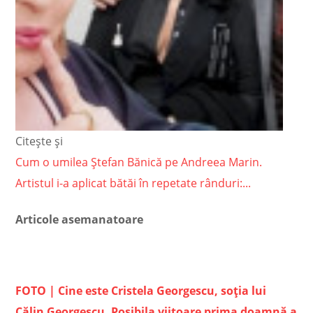
Citește și
Cum o umilea Ștefan Bănică pe Andreea Marin.
Artistul i-a aplicat bătăi în repetate rânduri:...
Articole asemanatoare
FOTO | Cine este Cristela Georgescu, soția lui
Călin Georgescu. Posibila viitoare prima doamnă a