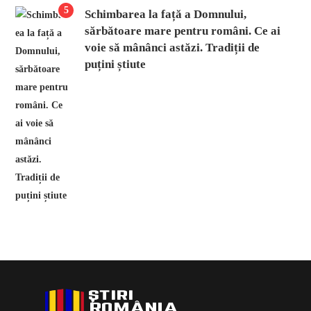
5
Schimbarea la față a Domnului,
sărbătoare mare pentru români. Ce ai
voie să mânânci astăzi. Tradiții de
puțini știute