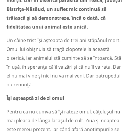
morţii. Dar în biserica părăsită din Teaca, judeţul
Bistriţa-Năsăud, un suflet mic continuă să
trăiască şi să demonstreze, încă o dată, că
fidelitatea unui animal este unică.
Un câine trist îşi aşteaptă de trei ani stăpânul mort.
Omul lui obişnuia să tragă clopotele la această
biserică, iar animalul stă cuminte să se întoarcă. Stă
în uşă, în speranţa că îl va zări şi că nu îl va rata. Dar
el nu mai vine şi nici nu va mai veni. Dar patrupedul
nu renunţă.
Îşi aşteaptă zi de zi omul
Pentru ca nu cumva să îşi rateze omul, căţeluşul nu
mai pleacă de lângă lăcaşul de cult. Ziua şi noaptea
este mereu prezent. Iar când afară anotimpurile se