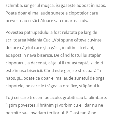
schimbă, iar gerul muşcă, îşi găseşte adpost în naos.
Poate doar el mai aude sunetele clopotelor care
prevesteau o sărbătoare sau moartea cuiva.
Povestea patrupedului a fost relatată pe larg de
scriitoarea Melania Cuc. „Voi spune câteva cuvinte
despre cățelul care și-a găsit, în ultimii trei ani,
adăpost in nava bisericii. De când fostul lui stăpân,
clopotarul, a decedat, cățelul îl tot așteaptă; zi de zi
este în usa bisericii. Când este ger, se strecoară în
naos, și…poate ca doar el mai aude sunetul de orgă,
clopotele, pe care le trăgea la ore fixe, stăpânul lui…
Toți cei care trecem pe acolo, grabiti sau la plimbare,
îi știm povestea.Il hrănim și vorbim cu el, dar nu ne
permite sa-i invadam teritoriul. El îl așteaptă pe