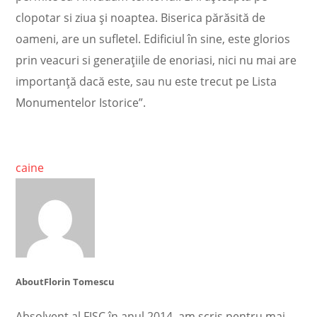
clopotar si ziua și noaptea. Biserica părăsită de
oameni, are un sufletel. Edificiul în sine, este glorios
prin veacuri si generațiile de enoriasi, nici nu mai are
importanță dacă este, sau nu este trecut pe Lista
Monumentelor Istorice”.
caine
About
Florin Tomescu
Absolvent al FJSC în anul 2014, am scris pentru mai