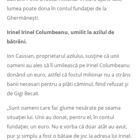
lumea poate dona în contul fundației de la
Ghermănești.
Irinel Irinel Columbeanu, umilit la azilul de
bătrâni.
Ion Cassian, proprietarul azilului, susţine că unii
oameni au ales să îl umilească pe Irinel Columbeanu
donând un euro, astfel că fostul milionar nu a strâns
banii necesari pentru a plăti căminul, fiind refuzat și
de Gigi Becali.
„Sunt oameni care fac glume nesărate pe seama
situației lui. Unii au donat, pentru el, în contul
fundației, un euro. Nu e vorba că doar atât au avut,
pur și simplu a fost o bătaie de joc la adresa lui Irinel.