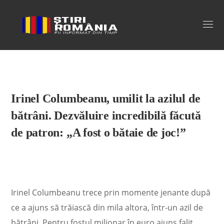
Stiri Romania
Irinel Columbeanu, umilit la azilul de
bătrâni. Dezvăluire incredibilă făcută
de patron: „A fost o bătaie de joc!”
Irinel Columbeanu trece prin momente jenante după
ce a ajuns să trăiască din mila altora, într-un azil de
bătrâni. Pentru fostul milionar în euro ajuns falit,