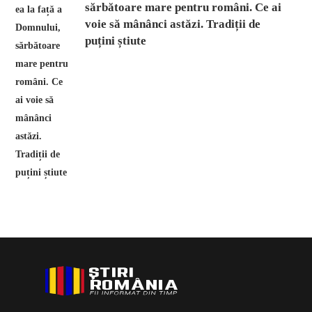
sărbătoare mare pentru români. Ce ai
voie să mânânci astăzi. Tradiții de
puțini știute