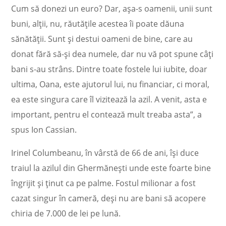
Cum să donezi un euro? Dar, așa-s oamenii, unii sunt
buni, alții, nu, răutățile acestea îi poate dăuna
sănătății. Sunt și destui oameni de bine, care au
donat fără să-și dea numele, dar nu vă pot spune câți
bani s-au strâns. Dintre toate fostele lui iubite, doar
ultima, Oana, este ajutorul lui, nu financiar, ci moral,
ea este singura care îl vizitează la azil. A venit, asta e
important, pentru el contează mult treaba asta”, a
spus Ion Cassian.
Irinel Columbeanu, în vârstă de 66 de ani, își duce
traiul la azilul din Ghermănești unde este foarte bine
îngrijit și ținut ca pe palme. Fostul milionar a fost
cazat singur în cameră, deși nu are bani să acopere
chiria de 7.000 de lei pe lună.