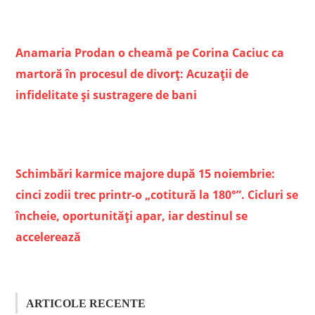
Anamaria Prodan o cheamă pe Corina Caciuc ca
martoră în procesul de divorț: Acuzații de
infidelitate și sustragere de bani
Schimbări karmice majore după 15 noiembrie:
cinci zodii trec printr-o „cotitură la 180°”. Cicluri se
încheie, oportunități apar, iar destinul se
accelerează
ARTICOLE RECENTE