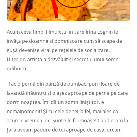
Acum ceva timp, filmulețul în care Irina Loghin le
învăța pe doamne și domnișoare cum să scape de
gușă devenise viral pe rețelele de socializare.
Ulterior, artista a dezvăluit și secretul unui somn
odihnitor.
„Fac o pernă din pânză de bumbac, pun floare de
lavandă înăuntru şi o aşez aproape de perna pe care
dorm noaptea. Îmi dă un somn liniştitor, e
nemaipomenit! Şi cu cele de tei la fel, mai ales că
acum e vremea lor. Sunt zile frumoase! Când eram la
ţară aveam pădure de tei aproape de casă, urcam