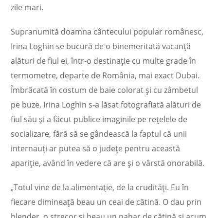
zile mari.
Supranumită doamna cântecului popular românesc,
Irina Loghin se bucură de o binemeritată vacanță
alături de fiul ei, într-o destinație cu multe grade în
termometre, departe de România, mai exact Dubai.
Îmbrăcată în costum de baie colorat și cu zâmbetul
pe buze, Irina Loghin s-a lăsat fotografiată alături de
fiul său și a făcut publice imaginile pe rețelele de
socializare, fără să se gândească la faptul că unii
internauți ar putea să o județe pentru această
apariție, având în vedere că are și o vârstă onorabilă.
„Totul vine de la alimentație, de la crudități. Eu în
fiecare dimineață beau un ceai de cătină. O dau prin
blender, o strecor și beau un pahar de cătină și acum