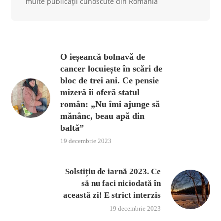
multe publicații cunoscute din România
O ieșeancă bolnavă de
cancer locuiește în scări de
bloc de trei ani. Ce pensie
mizeră îi oferă statul
român: „Nu îmi ajunge să
mănânc, beau apă din
baltă”
19 decembrie 2023
Solstițiu de iarnă 2023. Ce
să nu faci niciodată în
această zi! E strict interzis
19 decembrie 2023