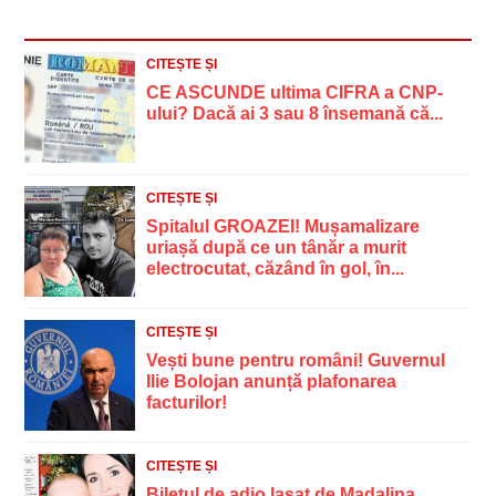
CITEȘTE ȘI
CE ASCUNDE ultima CIFRA a CNP-
ului? Dacă ai 3 sau 8 însemană că...
CITEȘTE ȘI
Spitalul GROAZEI! Mușamalizare
uriașă după ce un tânăr a murit
electrocutat, căzând în gol, în...
CITEȘTE ȘI
Vești bune pentru români! Guvernul
Ilie Bolojan anunță plafonarea
facturilor!
CITEȘTE ȘI
Biletul de adio lasat de Madalina