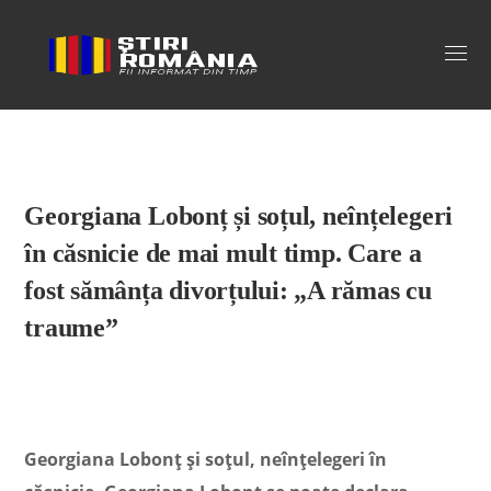
Stiri Romania
Georgiana Lobonț și soțul, neînțelegeri
în căsnicie de mai mult timp. Care a
fost sămânța divorțului: „A rămas cu
traume”
Georgiana Lobonț și soțul, neînțelegeri în