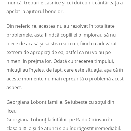
muncă, treburile casnice și cei doi copii, cântăreața a
apelat la ajutorul bonelor.
Din nefericire, acestea nu au rezolvat în totalitate
problemele, asta fiindcă copiii ei o implorau să nu
plece de acasă și să stea ea cu ei, fiind cu adevărat
extrem de apropiați de ea, astfel că nu voiau pe
nimeni în prejma lor. Odată cu trecerea timpului,
micuții au înțeles, de fapt, care este situația, așa că în
aceste momente nu mai reprezintă o problemă acest
aspect.
Georgiana Lobonț familie. Se iubește cu soțul din
liceu
Georgiana Lobonț la întâlnit pe Radu Ciciovan în
clasa a IX -a și de atunci s-au îndrăgostit iremediabil.