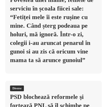
serviciu în școala fiicei sale:
“Fetiței mele îi este rușine cu
mine. Când șterg podeaua pe
holuri, mă ignoră. Într-o zi,
colegii i-au aruncat penarul în
gunoi si au zis că oricum vine
mama ta să arunce gunoiul”
Diverse
PSD blochează reformele şi
forţează PNL să îl schimbe pe