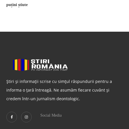
Știri și informații scrise cu simțul răspundurii pentru a
informa o țară întreagă. Ne asumăm fiecare cuvânt și
credem într-un jurnalism deontologic.
Social Media