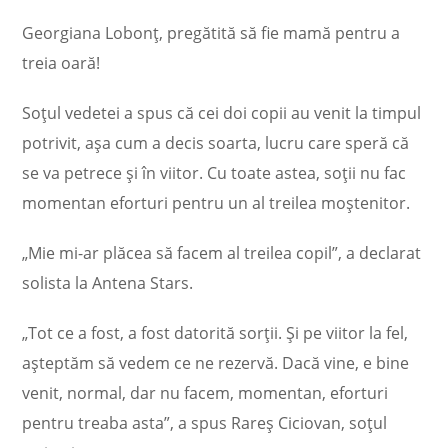
Georgiana Lobonț, pregătită să fie mamă pentru a
treia oară!
Soțul vedetei a spus că cei doi copii au venit la timpul
potrivit, așa cum a decis soarta, lucru care speră că
se va petrece și în viitor. Cu toate astea, soții nu fac
momentan eforturi pentru un al treilea moștenitor.
„Mie mi-ar plăcea să facem al treilea copil”, a declarat
solista la Antena Stars.
„Tot ce a fost, a fost datorită sorții. Și pe viitor la fel,
așteptăm să vedem ce ne rezervă. Dacă vine, e bine
venit, normal, dar nu facem, momentan, eforturi
pentru treaba asta”, a spus Rareș Ciciovan, soțul