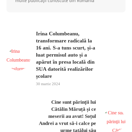
multe publicații cunoscute din România
Irina Columbeanu,
transformare radicală la
16 ani. S-a tuns scurt, și-a
luat permisul auto și a
apărut în presa locală din
SUA datorită realizărilor
școlare
30 martie 2024
Cine sunt părinţii lui
Cătălin Măruță și ce
meserii au avut! Soțul
Andrei a vrut să-i calce pe
urme tatălui său