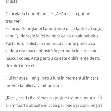
artistei.
Georgiana Lobonț familie. „A rămas cu puține
traume”
Ezitarea Georgianei Lobonț vine de la faptul că soțul
ei nu își dorește la fel de mult ca ea un alt bebeluș.
Partenerul solistei a rămas cu traume pentru că
vedeta era foarte obosită în perioada în care s-au
născut copiii. Asta pentru că este o diferență destul
de mică între ei.
Fiul lor avea 1 an și patru luni în momentul în care
mezina familiei a venit pe lume.
„Rareș cred că a rămas cu puține traume, pentru că
eram foarte obosită în acea perioadă și copiii noștri