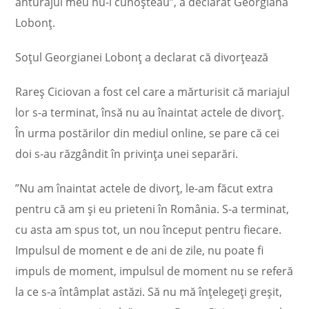
anturajul meu nu-l cunoșteau”, a declarat Georgiana
Lobonț.
Soțul Georgianei Lobonț a declarat că divorțează
Rareș Ciciovan a fost cel care a mărturisit că mariajul
lor s-a terminat, însă nu au înaintat actele de divorț.
În urma postărilor din mediul online, se pare că cei
doi s-au răzgândit în privința unei separări.
”Nu am înaintat actele de divorț, le-am făcut extra
pentru că am și eu prieteni în România. S-a terminat,
cu asta am spus tot, un nou început pentru fiecare.
Impulsul de moment e de ani de zile, nu poate fi
impuls de moment, impulsul de moment nu se referă
la ce s-a întâmplat astăzi. Să nu mă înțelegeți greșit,