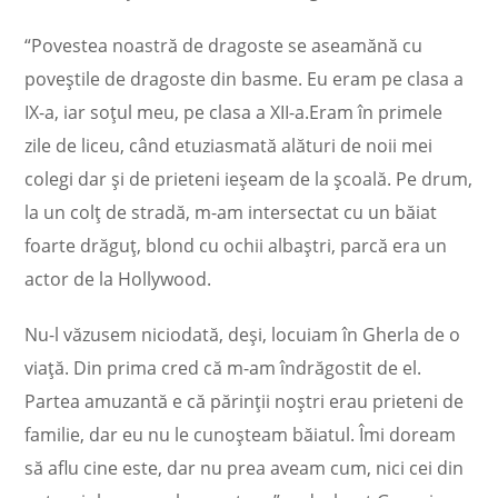
“Povestea noastră de dragoste se aseamănă cu
poveștile de dragoste din basme. Eu eram pe clasa a
IX-a, iar soțul meu, pe clasa a XII-a.Eram în primele
zile de liceu, când etuziasmată alături de noii mei
colegi dar și de prieteni ieșeam de la școală. Pe drum,
la un colț de stradă, m-am intersectat cu un băiat
foarte drăguț, blond cu ochii albaștri, parcă era un
actor de la Hollywood.
Nu-l văzusem niciodată, deși, locuiam în Gherla de o
viață. Din prima cred că m-am îndrăgostit de el.
Partea amuzantă e că părinții noștri erau prieteni de
familie, dar eu nu le cunoșteam băiatul. Îmi doream
să aflu cine este, dar nu prea aveam cum, nici cei din