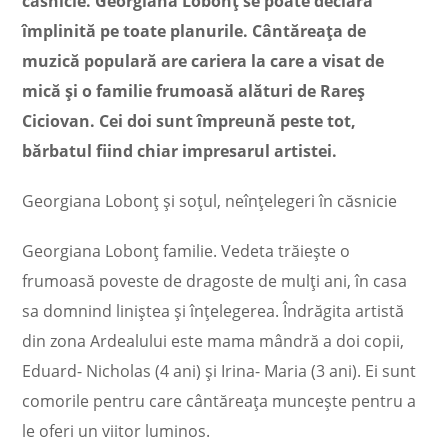
căsnicie. Georgiana Lobonț se poate declara
împlinită pe toate planurile. Cântăreața de
muzică populară are cariera la care a visat de
mică și o familie frumoasă alături de Rareș
Ciciovan. Cei doi sunt împreună peste tot,
bărbatul fiind chiar impresarul artistei.
Georgiana Lobonț și soțul, neînțelegeri în căsnicie
Georgiana Lobonț familie. Vedeta trăiește o
frumoasă poveste de dragoste de mulți ani, în casa
sa domnind liniștea și înțelegerea. Îndrăgita artistă
din zona Ardealului este mama mândră a doi copii,
Eduard- Nicholas (4 ani) și Irina- Maria (3 ani). Ei sunt
comorile pentru care cântăreața muncește pentru a
le oferi un viitor luminos.