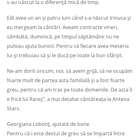
s-au născut la o diferență mică de timp.
Edi avea un an și patru luni când s-a născut Irinuca și
eu mergeam la cântări. Aveam contracte vineri,
sâmbătă, duminică, pe timpul săptămânii nu ne
puteau ajuta bunicii. Pentru că fiecare avea meseria
lui și trebuiau să și le ducă pe toate la bun sfârșit.
Ne-am dorit oricum, noi, să avem grijă, să ne ocupăm
foarte mult de partea asta familială și a fost foarte
greu, pentru că am tras pe toate domeniile. De asta îi
e frică lui Rareș”, a mai detaliat cântăreața la Antena
Stars.
Georgiana Lobonț, ajutată de bone
Pentru că-i este destul de greu să se împartă între