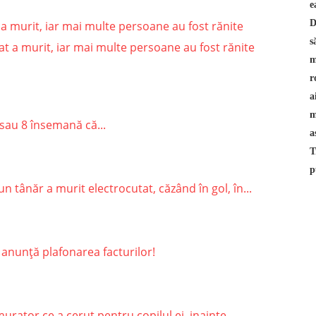
a murit, iar mai multe persoane au fost rănite
sau 8 însemană că...
 tânăr a murit electrocutat, căzând în gol, în...
 anunță plafonarea facturilor!
rator ce a cerut pentru copilul ei, inainte...