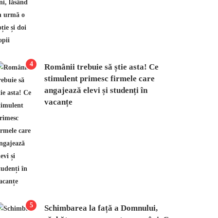
4
Românii trebuie să știe asta! Ce
stimulent primesc firmele care
angajează elevi și studenți în
vacanțe
5
Schimbarea la față a Domnului,