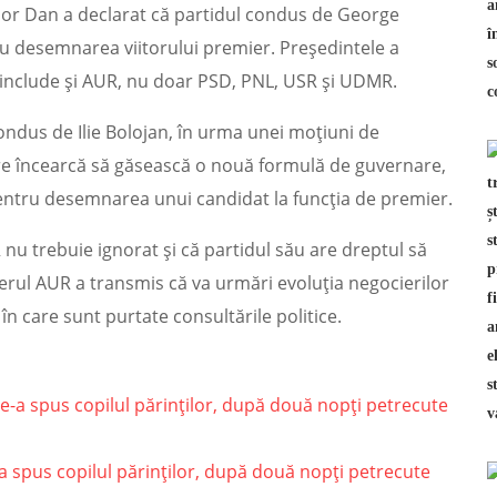
cușor Dan a declarat că partidul condus de George
tru desemnarea viitorului premier. Președintele a
or include și AUR, nu doar PSD, PNL, USR și UDMR.
ondus de Ilie Bolojan, în urma unei moțiuni de
are încearcă să găsească o nouă formulă de guvernare,
 pentru desemnarea unui candidat la funcția de premier.
nu trebuie ignorat și că partidul său are dreptul să
Liderul AUR a transmis că va urmări evoluția negocierilor
n care sunt purtate consultările politice.
-a spus copilul părinților, după două nopți petrecute