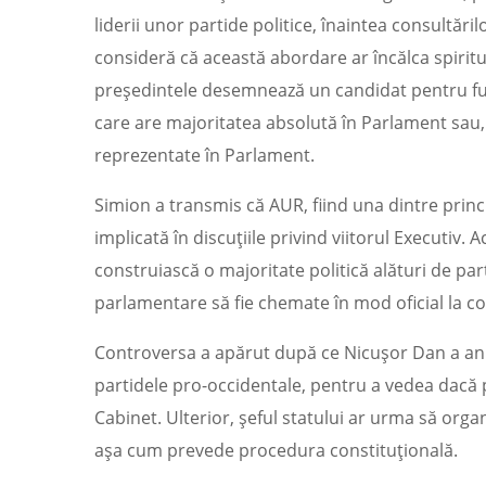
liderii unor partide politice, înaintea consultăril
consideră că această abordare ar încălca spiritul
președintele desemnează un candidat pentru fu
care are majoritatea absolută în Parlament sau,
reprezentate în Parlament.
Simion a transmis că AUR, fiind una dintre princ
implicată în discuțiile privind viitorul Executiv.
construiască o majoritate politică alături de par
parlamentare să fie chemate în mod oficial la co
Controversa a apărut după ce Nicușor Dan a anun
partidele pro-occidentale, pentru a vedea dacă 
Cabinet. Ulterior, șeful statului ar urma să orga
așa cum prevede procedura constituțională.