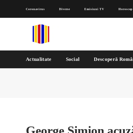
Coronavirus
Diverse
Emisiuni TV
Horoscop
Actualitate
Social
Descoperă Româ
George Simion acuză