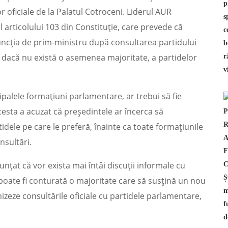
or oficiale de la Palatul Cotroceni. Liderul AUR
 articolului 103 din Constituție, care prevede că
ncția de prim-ministru după consultarea partidului
 dacă nu există o asemenea majoritate, a partidelor
ipalele formațiuni parlamentare, ar trebui să fie
 Acesta a acuzat că președintele ar încerca să
tidele pe care le preferă, înainte ca toate formațiunile
nsultări.
țat că vor exista mai întâi discuții informale cu
poate fi conturată o majoritate care să susțină un nou
nizeze consultările oficiale cu partidele parlamentare,