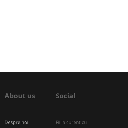
About us
Social
Despre noi
Fii la curent cu