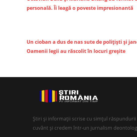
personală. Îi leagă o poveste impresionantă
Un cioban a dus de nas sute de polițiști și ja
Oamenii legii au răscolit în locuri greșite
Știri și informații scrise cu simțul răspundur
cuvânt și credem într-un jurnalism deontolog