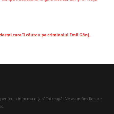
ndarmi care îl căutau pe criminalul Emil Gânj.
ii pentru a informa o țară întreagă. Ne asumăm fiecare
ic.