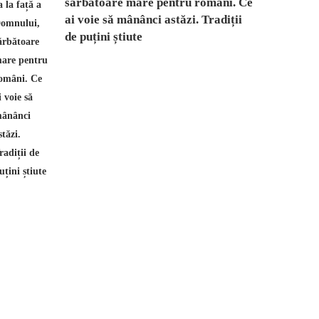
sărbătoare mare pentru români. Ce
ai voie să mânânci astăzi. Tradiții
de puțini știute