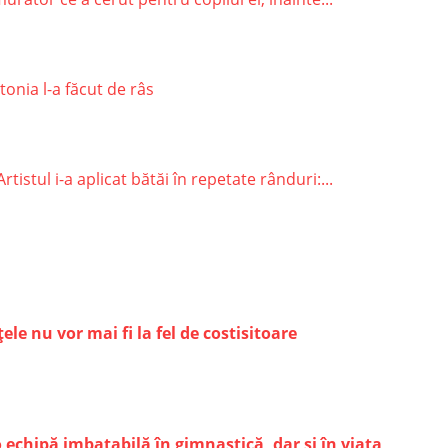
onia l-a făcut de râs
stul i-a aplicat bătăi în repetate rânduri:...
le nu vor mai fi la fel de costisitoare
echipă imbatabilă în gimnastică, dar și în viața