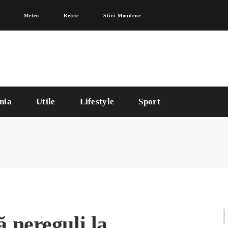
Meteo
Rețete
Stiri Mondene
nia
Utile
Lifestyle
Sport
 nereguli la