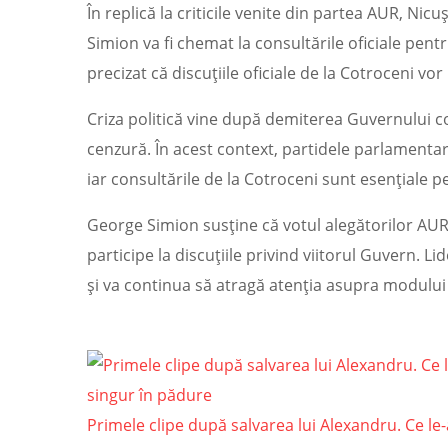
În replică la criticile venite din partea AUR, Ni
Simion va fi chemat la consultările oficiale pen
precizat că discuțiile oficiale de la Cotroceni v
Criza politică vine după demiterea Guvernului c
cenzură. În acest context, partidele parlament
iar consultările de la Cotroceni sunt esențiale
George Simion susține că votul alegătorilor AUR 
participe la discuțiile privind viitorul Guvern. 
și va continua să atragă atenția asupra modului î
Primele clipe după salvarea lui Alexandru. Ce le