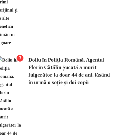
3
Doliu în Poliția Română. Agentul
Florin Cătălin Șucată a murit
fulgerător la doar 44 de ani, lăsând
în urmă o soție și doi copii