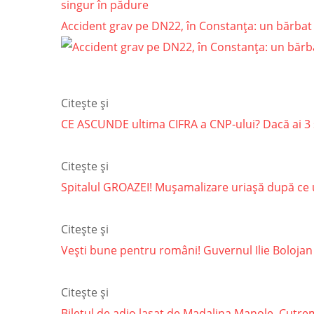
singur în pădure
Accident grav pe DN22, în Constanța: un bărbat 
Citește și
CE ASCUNDE ultima CIFRA a CNP-ului? Dacă ai 3 
Citește și
Spitalul GROAZEI! Mușamalizare uriașă după ce un
Citește și
Vești bune pentru români! Guvernul Ilie Bolojan
Citește și
Biletul de adio lasat de Madalina Manole. Cutremu