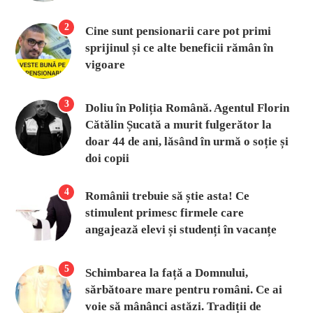
2
Cine sunt pensionarii care pot primi
sprijinul și ce alte beneficii rămân în
vigoare
3
Doliu în Poliția Română. Agentul Florin
Cătălin Șucată a murit fulgerător la
doar 44 de ani, lăsând în urmă o soție și
doi copii
4
Românii trebuie să știe asta! Ce
stimulent primesc firmele care
angajează elevi și studenți în vacanțe
5
Schimbarea la față a Domnului,
sărbătoare mare pentru români. Ce ai
voie să mânânci astăzi. Tradiții de