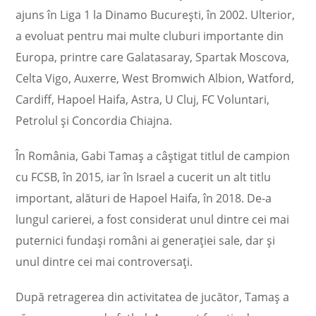
ajuns în Liga 1 la Dinamo București, în 2002. Ulterior,
a evoluat pentru mai multe cluburi importante din
Europa, printre care Galatasaray, Spartak Moscova,
Celta Vigo, Auxerre, West Bromwich Albion, Watford,
Cardiff, Hapoel Haifa, Astra, U Cluj, FC Voluntari,
Petrolul și Concordia Chiajna.
În România, Gabi Tamaș a câștigat titlul de campion
cu FCSB, în 2015, iar în Israel a cucerit un alt titlu
important, alături de Hapoel Haifa, în 2018. De-a
lungul carierei, a fost considerat unul dintre cei mai
puternici fundași români ai generației sale, dar și
unul dintre cei mai controversați.
După retragerea din activitatea de jucător, Tamaș a