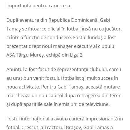
importantă pentru cariera sa.
După aventura din Republica Dominicană, Gabi
Tamaș se întoarce oficial în fotbal, însă nu ca jucător,
ci într-o funcție de conducere. Fostul fundaș a fost
prezentat drept noul manager executiv al clubului
ASA Târgu Mureș, echipă din Liga 2.
Anunțul a fost făcut de reprezentanții clubului, care i-
au urat bun venit fostului fotbalist și mult succes în
noua activitate. Pentru Gabi Tamaș, această mutare
marchează un nou capitol după retragerea din teren
și după aparițiile sale în emisiuni de televiziune.
Fostul internațional a avut o carieră impresionantă în
fotbal. Crescut la Tractorul Brașov, Gabi Tamaș a