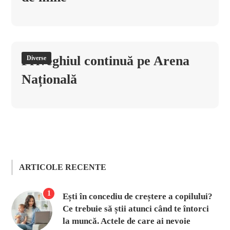
Priveghiul continuă pe Arena
Diverse
Națională
ARTICOLE RECENTE
1
Ești în concediu de creștere a copilului?
Ce trebuie să știi atunci când te întorci
la muncă. Actele de care ai nevoie