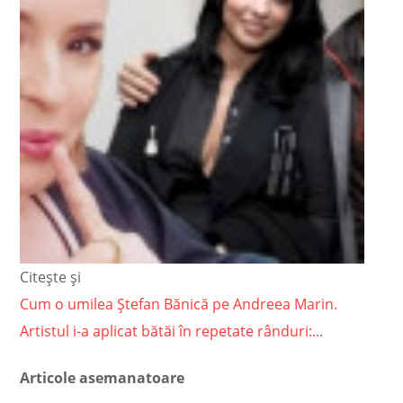
Citește și
Cum o umilea Ștefan Bănică pe Andreea Marin.
Artistul i-a aplicat bătăi în repetate rânduri:...
Articole asemanatoare