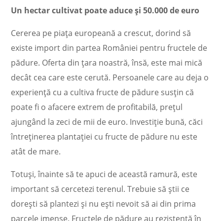
Un hectar cultivat poate aduce și 50.000 de euro
Cererea pe piața europeană a crescut, dorind să
existe import din partea României pentru fructele de
pădure. Oferta din țara noastră, însă, este mai mică
decât cea care este cerută. Persoanele care au deja o
experiență cu a cultiva fructe de pădure susțin că
poate fi o afacere extrem de profitabilă, prețul
ajungând la zeci de mii de euro. Investiție bună, căci
întreținerea plantației cu fructe de pădure nu este
atât de mare.
Totuși, înainte să te apuci de această ramură, este
important să cercetezi terenul. Trebuie să știi ce
dorești să plantezi și nu ești nevoit să ai din prima
parcele imense. Fructele de pădure au rezistență în