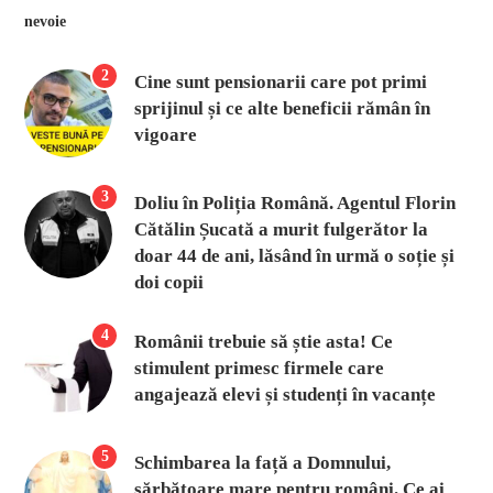
2
Cine sunt pensionarii care pot primi
sprijinul și ce alte beneficii rămân în
vigoare
3
Doliu în Poliția Română. Agentul Florin
Cătălin Șucată a murit fulgerător la
doar 44 de ani, lăsând în urmă o soție și
doi copii
4
Românii trebuie să știe asta! Ce
stimulent primesc firmele care
angajează elevi și studenți în vacanțe
5
Schimbarea la față a Domnului,
sărbătoare mare pentru români. Ce ai