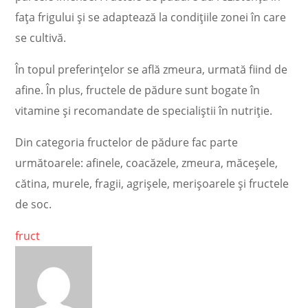
fața frigului și se adaptează la condițiile zonei în care
se cultivă.
În topul preferințelor se află zmeura, urmată fiind de
afine. În plus, fructele de pădure sunt bogate în
vitamine și recomandate de specialiștii în nutriție.
Din categoria fructelor de pădure fac parte
următoarele: afinele, coacăzele, zmeura, măceșele,
cătina, murele, fragii, agrișele, merișoarele și fructele
de soc.
fruct