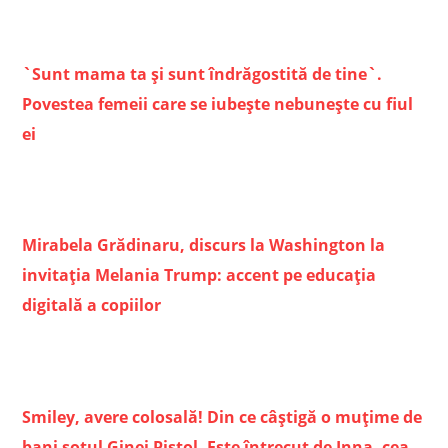
`Sunt mama ta și sunt îndrăgostită de tine`.
Povestea femeii care se iubește nebunește cu fiul
ei
Mirabela Grădinaru, discurs la Washington la
invitația Melania Trump: accent pe educația
digitală a copiilor
Smiley, avere colosală! Din ce câștigă o muțime de
bani soțul Ginei Pistol. Este întrecut de Inna, cea