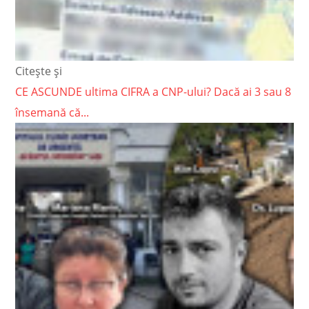
Citește și
CE ASCUNDE ultima CIFRA a CNP-ului? Dacă ai 3 sau 8
însemană că...