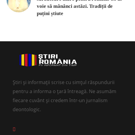
voie să mânânci astăzi. Tradiții de
puțini știute
Știri și informații scrise cu simțul răspundurii
pentru a informa o țară întreagă. Ne asumăm
fiecare cuvânt și credem într-un jurnalism
deontologic.