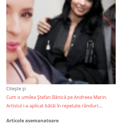
Citește și
Cum o umilea Ștefan Bănică pe Andreea Marin.
Artistul i-a aplicat bătăi în repetate rânduri:...
Articole asemanatoare