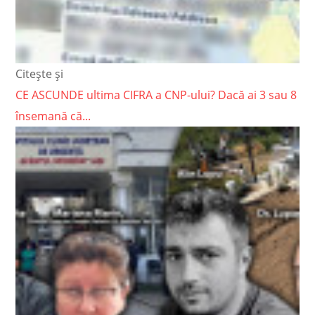
Citește și
CE ASCUNDE ultima CIFRA a CNP-ului? Dacă ai 3 sau 8
însemană că...