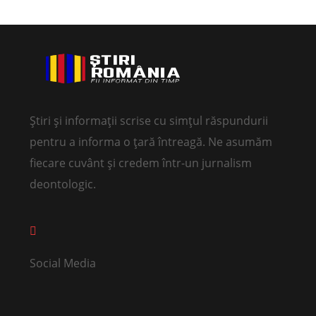
Știri și informații scrise cu simțul răspundurii
pentru a informa o țară întreagă. Ne asumăm
fiecare cuvânt și credem într-un jurnalism
deontologic.
Social Media