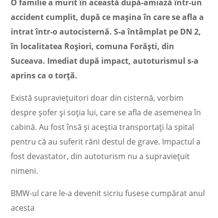
O familie a murit în această după-amiază într-un
accident cumplit, după ce maşina în care se afla a
intrat într-o autocisternă. S-a întâmplat pe DN 2,
în localitatea Roşiori, comuna Forăşti, din
Suceava. Imediat după impact, autoturismul s-a
aprins ca o torţă.
Există supravieţuitori doar din cisternă, vorbim
despre şofer şi soţia lui, care se afla de asemenea în
cabină. Au fost însă şi aceştia transportaţi la spital
pentru că au suferit răni destul de grave. Impactul a
fost devastator, din autoturism nu a supravieţuit
nimeni.
BMW-ul care le-a devenit sicriu fusese cumpărat anul
acesta