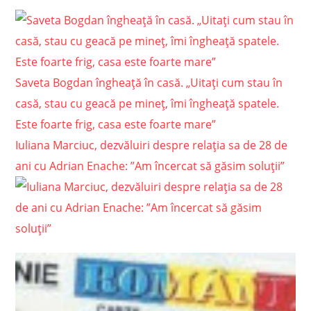
Saveta Bogdan îngheață în casă. „Uitați cum stau în
casă, stau cu geacă pe mineț, îmi îngheață spatele.
Este foarte frig, casa este foarte mare”
Iuliana Marciuc, dezvăluiri despre relația sa de 28 de
ani cu Adrian Enache: ”Am încercat să găsim soluții”