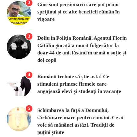
2
Cine sunt pensionarii care pot primi
sprijinul și ce alte beneficii rămân în
vigoare
3
Doliu în Poliția Română. Agentul Florin
Cătălin Șucată a murit fulgerător la
doar 44 de ani, lăsând în urmă o soție și
doi copii
4
Românii trebuie să știe asta! Ce
stimulent primesc firmele care
angajează elevi și studenți în vacanțe
5
Schimbarea la față a Domnului,
sărbătoare mare pentru români. Ce ai
voie să mânânci astăzi. Tradiții de
puțini știute