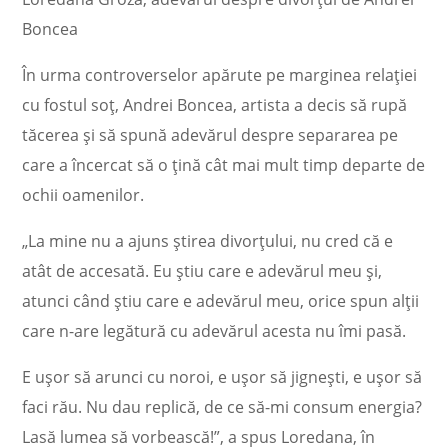
Boncea
În urma controverselor apărute pe marginea relației
cu fostul soț, Andrei Boncea, artista a decis să rupă
tăcerea și să spună adevărul despre separarea pe
care a încercat să o țină cât mai mult timp departe de
ochii oamenilor.
„La mine nu a ajuns știrea divorțului, nu cred că e
atât de accesată. Eu știu care e adevărul meu și,
atunci când știu care e adevărul meu, orice spun alții
care n-are legătură cu adevărul acesta nu îmi pasă.
E ușor să arunci cu noroi, e ușor să jignești, e ușor să
faci rău. Nu dau replică, de ce să-mi consum energia?
Lasă lumea să vorbească!”, a spus Loredana, în