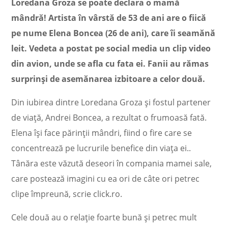
Loredana Groza se poate declara o mamă
mândră! Artista în vârstă de 53 de ani are o fiică
pe nume Elena Boncea (26 de ani), care îi seamănă
leit. Vedeta a postat pe social media un clip video
din avion, unde se afla cu fata ei. Fanii au rămas
surprinși de asemănarea izbitoare a celor două.
Din iubirea dintre Loredana Groza și fostul partener
de viață, Andrei Boncea, a rezultat o frumoasă fată.
Elena își face părinții mândri, fiind o fire care se
concentrează pe lucrurile benefice din viața ei..
Tânăra este văzută deseori în compania mamei sale,
care postează imagini cu ea ori de câte ori petrec
clipe împreună, scrie click.ro.
Cele două au o relație foarte bună și petrec mult