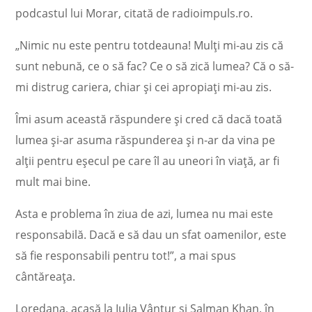
podcastul lui Morar, citată de radioimpuls.ro.
„Nimic nu este pentru totdeauna! Mulți mi-au zis că
sunt nebună, ce o să fac? Ce o să zică lumea? Că o să-
mi distrug cariera, chiar și cei apropiați mi-au zis.
Îmi asum această răspundere și cred că dacă toată
lumea și-ar asuma răspunderea și n-ar da vina pe
alții pentru eșecul pe care îl au uneori în viață, ar fi
mult mai bine.
Asta e problema în ziua de azi, lumea nu mai este
responsabilă. Dacă e să dau un sfat oamenilor, este
să fie responsabili pentru tot!”, a mai spus
cântăreața.
Loredana, acasă la Iulia Vântur și Salman Khan, în