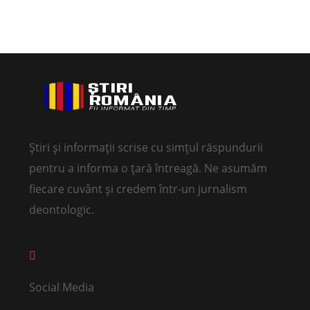
Știri și informații scrise cu simțul răspundurii
pentru a informa o țară întreagă. Ne asumăm
fiecare cuvânt și credem într-un jurnalism
deontologic.
Social Media