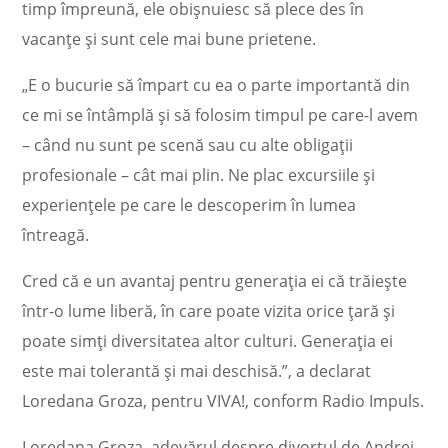
timp împreună, ele obișnuiesc să plece des în
vacanțe și sunt cele mai bune prietene.
„E o bucurie să împart cu ea o parte importantă din
ce mi se întâmplă și să folosim timpul pe care-l avem
– când nu sunt pe scenă sau cu alte obligații
profesionale – cât mai plin. Ne plac excursiile și
experiențele pe care le descoperim în lumea
întreagă.
Cred că e un avantaj pentru generația ei că trăiește
într-o lume liberă, în care poate vizita orice țară și
poate simți diversitatea altor culturi. Generația ei
este mai tolerantă și mai deschisă.”, a declarat
Loredana Groza, pentru VIVA!, conform Radio Impuls.
Loredana Groza, adevărul despre divorțul de Andrei