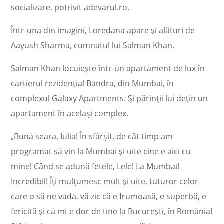
socializare, potrivit adevarul.ro.
Într-una din imagini, Loredana apare și alături de
Aayush Sharma, cumnatul lui Salman Khan.
Salman Khan locuiește într-un apartament de lux în
cartierul rezidenţial Bandra, din Mumbai, în
complexul Galaxy Apartments. Și părinții lui dețin un
apartament în același complex.
„Bună seara, Iulia! În sfârșit, de cât timp am
programat să vin la Mumbai și uite cine e aici cu
mine! Când se adună fetele, Lele! La Mumbai!
Incredibil! Îți mulțumesc mult și uite, tuturor celor
care o să ne vadă, vă zic că e frumoasă, e superbă, e
fericită și că mi-e dor de tine la București, în România!