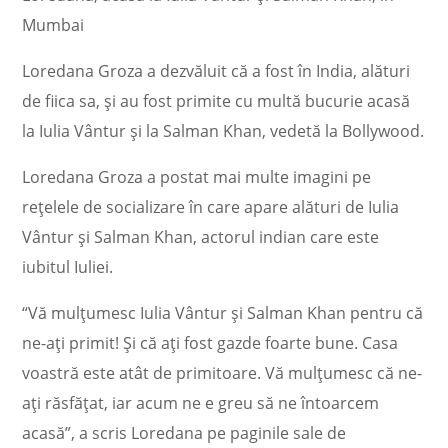
Mumbai
Loredana Groza a dezvăluit că a fost în India, alături
de fiica sa, și au fost primite cu multă bucurie acasă
la Iulia Vântur și la Salman Khan, vedetă la Bollywood.
Loredana Groza a postat mai multe imagini pe
rețelele de socializare în care apare alături de Iulia
Vântur și Salman Khan, actorul indian care este
iubitul Iuliei.
“Vă mulțumesc Iulia Vântur și Salman Khan pentru că
ne-ați primit! Și că ați fost gazde foarte bune. Casa
voastră este atât de primitoare. Vă mulțumesc că ne-
ați răsfățat, iar acum ne e greu să ne întoarcem
acasă”, a scris Loredana pe paginile sale de