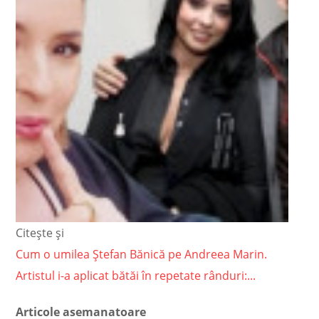
Citește și
Cum o umilea Ștefan Bănică pe Andreea Marin.
Artistul i-a aplicat bătăi în repetate rânduri:...
Articole asemanatoare