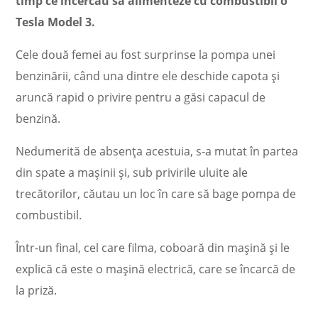
timp ce încercau să alimenteze cu combustibil o
Tesla Model 3.
Cele două femei au fost surprinse la pompa unei
benzinării, când una dintre ele deschide capota şi
aruncă rapid o privire pentru a găsi capacul de
benzină.
Nedumerită de absenţa acestuia, s-a mutat în partea
din spate a maşinii și, sub privirile uluite ale
trecătorilor, căutau un loc în care să bage pompa de
combustibil.
Într-un final, cel care filma, coboară din maşină și le
explică că este o mașină electrică, care se încarcă de
la priză.