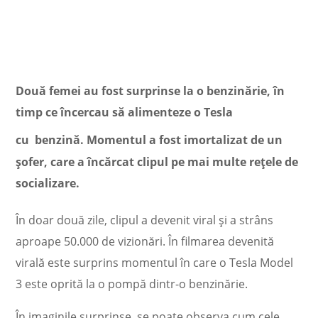
Două femei au fost surprinse la o benzinărie, în
timp ce încercau să alimenteze o Tesla
cu
benzină. Momentul a fost imortalizat de un
șofer, care a încărcat clipul pe mai multe rețele de
socializare.
În doar două zile,
clipul
a devenit viral și a strâns
aproape 50.000 de vizionări. În filmarea devenită
virală este surprins momentul în care o Tesla Model
3 este oprită la o pompă dintr-o benzinărie.
În imaginile surprinse, se poate observa cum cele