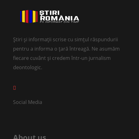
Știri și informații scrise cu simțul răspundurii
pentru a informa o țară întreagă. Ne asumăm
fiecare cuvânt și credem într-un jurnalism
deontologic.
Social Media
About us