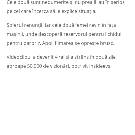
Cele două sunt nedumerite și nu prea îl iau în serios
pe cel care încerca să le explice situația.
Șoferul renunță, iar cele două femei revin în fața
mașinii, unde descoperă rezervorul pentru lichidul
pentru parbriz. Apoi, filmarea se oprește brusc.
Videoclipul a devenit viral și a strâns în două zile
aproape 50.000 de vizionări, potrivit Insideevs.