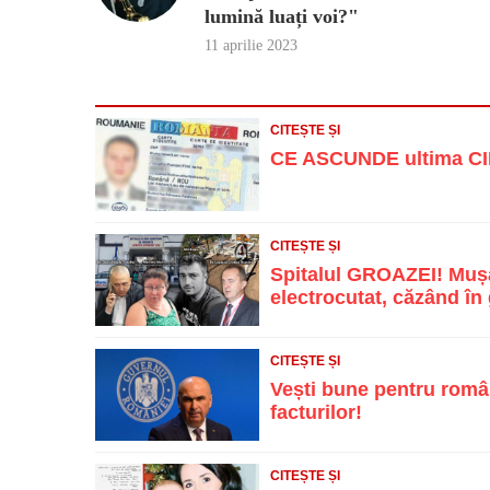
lumină luați voi?"
11 aprilie 2023
CITEȘTE ȘI
CE ASCUNDE ultima CIF
CITEȘTE ȘI
Spitalul GROAZEI! Mușa
electrocutat, căzând în g
CITEȘTE ȘI
Vești bune pentru român
facturilor!
CITEȘTE ȘI