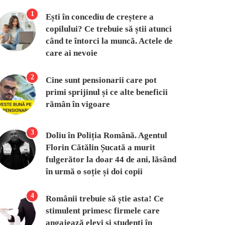
1
Ești în concediu de creștere a
copilului? Ce trebuie să știi atunci
când te întorci la muncă. Actele de
care ai nevoie
2
Cine sunt pensionarii care pot
primi sprijinul și ce alte beneficii
rămân în vigoare
3
Doliu în Poliția Română. Agentul
Florin Cătălin Șucată a murit
fulgerător la doar 44 de ani, lăsând
în urmă o soție și doi copii
4
Românii trebuie să știe asta! Ce
stimulent primesc firmele care
angajează elevi și studenți în