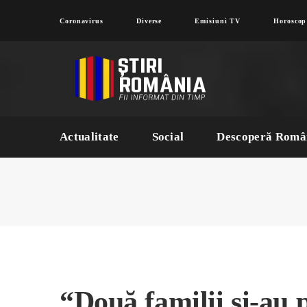
Coronavirus
Diverse
Emisiuni TV
Horoscop
Actualitate
Social
Descoperă Româ
“Două familii și-au p