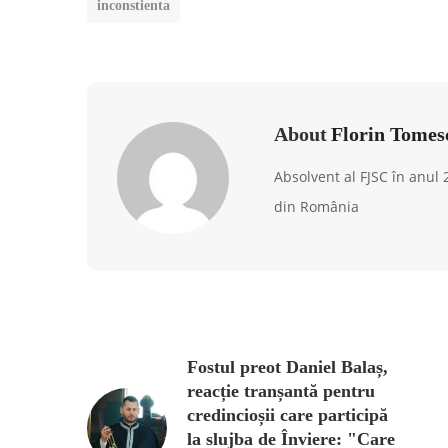
inconstienta
About
Florin Tomes
Absolvent al FJSC în anul
din România
Fostul preot Daniel Balaș,
reacție tranșantă pentru
credincioșii care participă
la slujba de Înviere: "Care