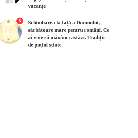
vacanțe
5
Schimbarea la față a Domnului,
sărbătoare mare pentru români. Ce
ai voie să mânânci astăzi. Tradiții
de puțini știute