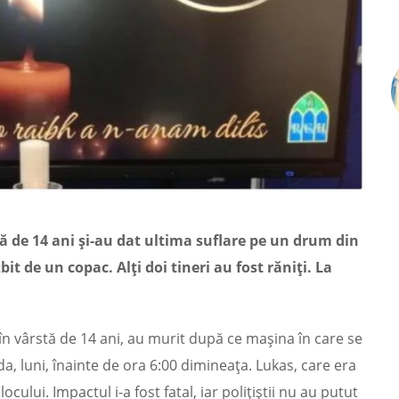
stă de 14 ani și-au dat ultima suflare pe un drum din
it de un copac. Alți doi tineri au fost răniți. La
, în vârstă de 14 ani, au murit după ce mașina în care se
da, luni, înainte de ora 6:00 dimineața. Lukas, care era
cului. Impactul i-a fost fatal, iar polițiștii nu au putut