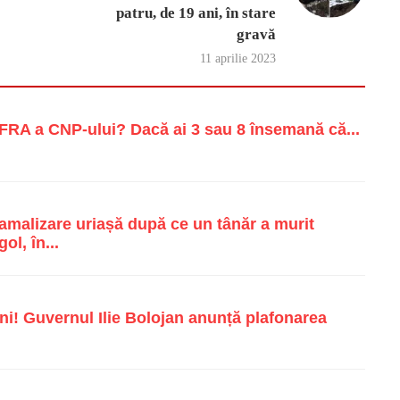
patru, de 19 ani, în stare
gravă
11 aprilie 2023
RA a CNP-ului? Dacă ai 3 sau 8 însemană că...
malizare uriașă după ce un tânăr a murit
ol, în...
i! Guvernul Ilie Bolojan anunță plafonarea