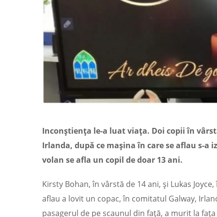
Inconștiența le-a luat viața. Doi copii în vâr
Irlanda, după ce mașina în care se aflau s-a izb
volan se afla un copil de doar 13 ani.
Kirsty Bohan, în vârstă de 14 ani, și Lukas Joyce
aflau a lovit un copac, în comitatul Galway, Irlan
pasagerul de pe scaunul din față, a murit la fața lo