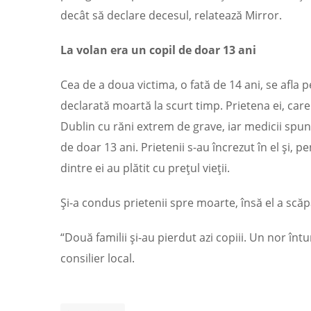
decât să declare decesul, relatează Mirror.
La volan era un copil de doar 13 ani
Cea de a doua victima, o fată de 14 ani, se afla pe
declarată moartă la scurt timp. Prietena ei, care 
Dublin cu răni extrem de grave, iar medicii spun c
de doar 13 ani. Prietenii s-au încrezut în el și, 
dintre ei au plătit cu prețul vieții.
Și-a condus prietenii spre moarte, însă el a scăpa
“Două familii și-au pierdut azi copiii. Un nor în
consilier local.