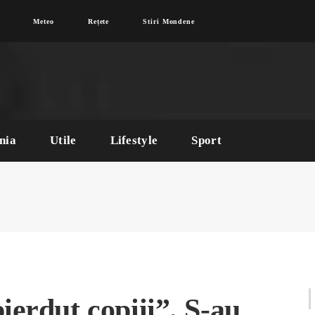
Meteo
Rețete
Stiri Mondene
nia
Utile
Lifestyle
Sport
ierdut copiii”. S-au