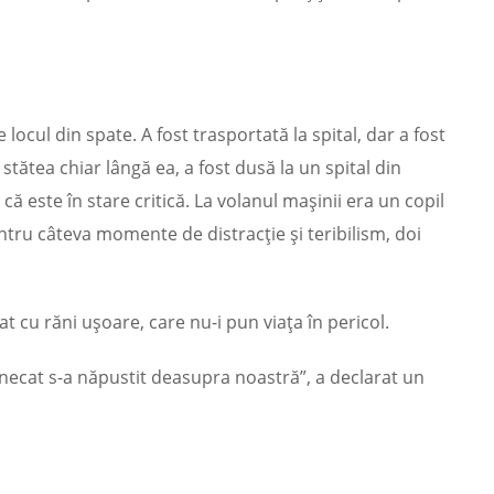
 locul din spate. A fost trasportată la spital, dar a fost
stătea chiar lângă ea, a fost dusă la un spital din
ă este în stare critică. La volanul mașinii era un copil
pentru câteva momente de distracție și teribilism, doi
t cu răni ușoare, care nu-i pun viața în pericol.
tunecat s-a năpustit deasupra noastră”, a declarat un