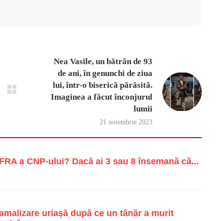
Nea Vasile, un bătrân de 93
de ani, în genunchi de ziua
lui, într-o biserică părăsită.
Imaginea a făcut înconjurul
lumii
21 noiembrie 2023
RA a CNP-ului? Dacă ai 3 sau 8 însemană că...
malizare uriașă după ce un tânăr a murit