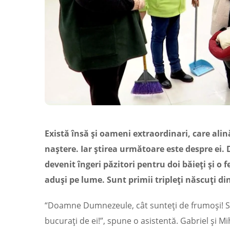
Există însă şi oameni extraordinari, care al
naştere. Iar ştirea următoare este despre ei.
devenit îngeri păzitori pentru doi băieţi şi 
aduşi pe lume. Sunt primii tripleţi născuţi di
“Doamne Dumnezeule, cât sunteţi de frumoşi! Să 
bucuraţi de ei!”, spune o asistentă. Gabriel şi Mi