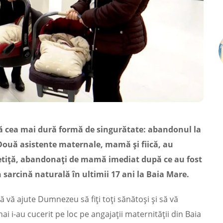
ină cea mai dură formă de singurătate: abandonul la
 Două asistente maternale, mamă şi fiică, au
o fetiţă, abandonaţi de mamă imediat după ce au fost
n sarcină naturală în ultimii 17 ani la Baia Mare.
vă ajute Dumnezeu să fiţi toţi sănătoşi şi să vă
hai i-au cucerit pe loc pe angajaţii maternităţii din Baia