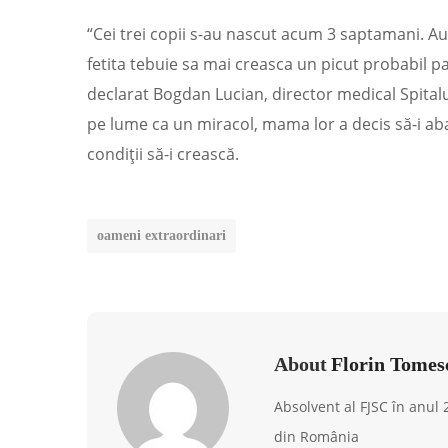
“Cei trei copii s-au nascut acum 3 saptamani. Au
fetita tebuie sa mai creasca un picut probabil pa
declarat Bogdan Lucian, director medical Spitalu
pe lume ca un miracol, mama lor a decis să-i a
condiţii să-i crească.
oameni extraordinari
About
Florin Tomes
Absolvent al FJSC în anul
din România