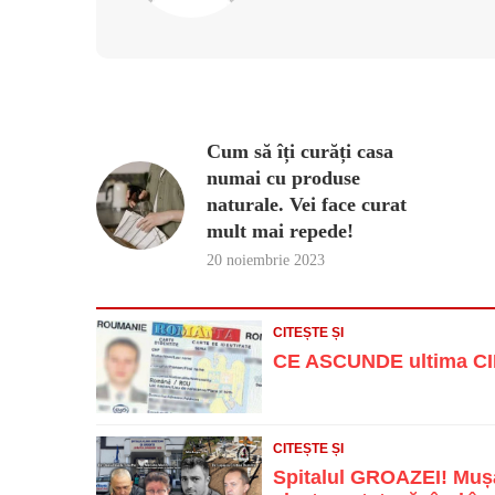
Cum să îți curăți casa
numai cu produse
naturale. Vei face curat
mult mai repede!
20 noiembrie 2023
CITEȘTE ȘI
CE ASCUNDE ultima CIF
CITEȘTE ȘI
Spitalul GROAZEI! Mușa