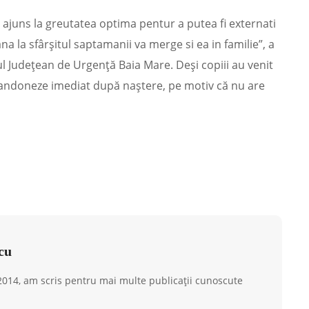
 ajuns la greutatea optima pentur a putea fi externati
na la sfârşitul saptamanii va merge si ea in familie”, a
l Județean de Urgență Baia Mare. Deşi copiii au venit
bandoneze imediat după naştere, pe motiv că nu are
cu
 2014, am scris pentru mai multe publicații cunoscute