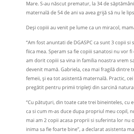
Mare. S-au născut prematur, la 34 de săptămâni, 
maternală de 54 de ani va avea grijă să nu le li
Deşi copiii au venit pe lume ca un miracol, mam
“Am fost anuntati de DGASPC ca sunt 3 copii si s
fiica mea. Speram sa fie copiii sanatosi nu vor fi
am dorit copiii sa vina in familia noastra vrem sa
devenit mamă. Gabriela, cea mai fragilă dintre trip
femeii, şi ea tot asistentă maternală. Practic, cei 
pregătit pentru primii tripleţi din sarcină natural
“Cu pătuţuri, din toate cate trei bineinteles, cu
ca si cum m-as duce dupa propriul meu copil, nu
mai am 2 copii acasa proprii si suferinta lor n
inima sa fie foarte bine”, a declarat asistenta mat