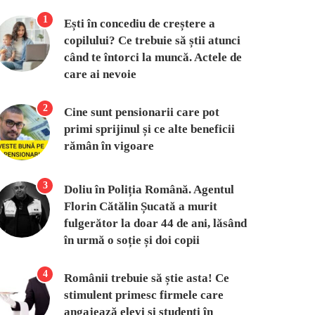
1
Ești în concediu de creștere a
copilului? Ce trebuie să știi atunci
când te întorci la muncă. Actele de
care ai nevoie
2
Cine sunt pensionarii care pot
primi sprijinul și ce alte beneficii
rămân în vigoare
3
Doliu în Poliția Română. Agentul
Florin Cătălin Șucată a murit
fulgerător la doar 44 de ani, lăsând
în urmă o soție și doi copii
4
Românii trebuie să știe asta! Ce
stimulent primesc firmele care
angajează elevi și studenți în