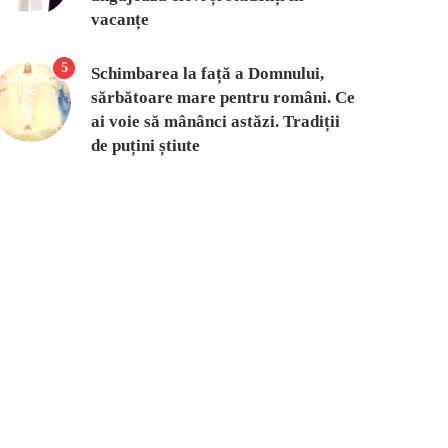
vacanțe
5
Schimbarea la față a Domnului,
sărbătoare mare pentru români. Ce
ai voie să mânânci astăzi. Tradiții
de puțini știute