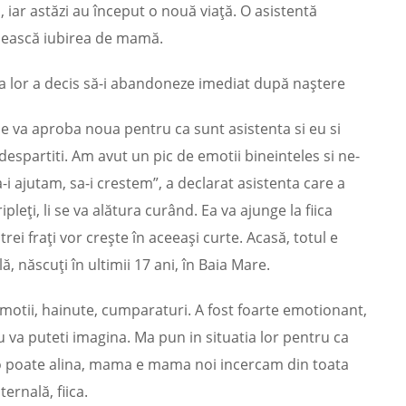
iar astăzi au început o nouă viaţă. O asistentă
psească iubirea de mamă.
a lor a decis să-i abandoneze imediat după naştere
e va aproba noua pentru ca sunt asistenta si eu si
 despartiti. Am avut un pic de emotii bineinteles si ne-
-i ajutam, sa-i crestem”, a declarat asistenta care a
leţi, li se va alătura curând. Ea va ajunge la fiica
trei fraţi vor creşte în aceeaşi curte. Acasă, totul e
ă, născuţi în ultimii 17 ani, în Baia Mare.
 emotii, hainute, cumparaturi. A fost foarte emotionant,
 va puteti imagina. Ma pun in situatia lor pentru ca
u o poate alina, mama e mama noi incercam din toata
ernală, fiica.