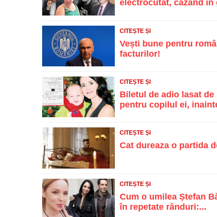
electrocutat, căzând în g
CITEȘTE ȘI
Vești bune pentru român
facturilor!
CITEȘTE ȘI
Biletul de adio lasat d
pentru copilul ei, inainte
CITEȘTE ȘI
Cat dureaza o partida d
CITEȘTE ȘI
Cum o umilea Ștefan Băn
în repetate rânduri:...