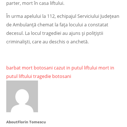
parter, mort în casa liftului.
În urma apelului la 112, echipajul Serviciului Județean
de Ambulanță chemat la fața locului a constatat
decesul. La locul tragediei au ajuns și polițiștii
criminaliști, care au deschis o anchetă.
barbat mort botosani
cazut in putul liftului
mort in
putul liftului
tragedie botosani
About
Florin Tomescu