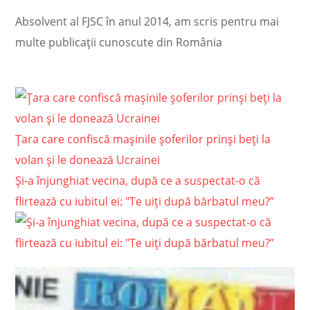
Absolvent al FJSC în anul 2014, am scris pentru mai
multe publicații cunoscute din România
Țara care confiscă mașinile șoferilor prinși beți la
volan și le donează Ucrainei
Și-a înjunghiat vecina, după ce a suspectat-o că
flirtează cu iubitul ei: "Te uiți după bărbatul meu?”