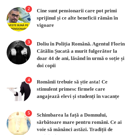
2
Cine sunt pensionarii care pot primi
sprijinul și ce alte beneficii rămân în
vigoare
3
Doliu în Poliția Română. Agentul Florin
Cătălin Șucată a murit fulgerător la
doar 44 de ani, lăsând în urmă o soție și
doi copii
4
Românii trebuie să știe asta! Ce
stimulent primesc firmele care
angajează elevi și studenți în vacanțe
5
Schimbarea la față a Domnului,
sărbătoare mare pentru români. Ce ai
voie să mânânci astăzi. Tradiții de