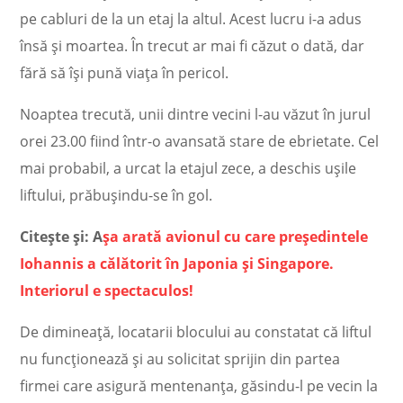
pe cabluri de la un etaj la altul. Acest lucru i-a adus
însă și moartea. În trecut ar mai fi căzut o dată, dar
fără să își pună viața în pericol.
Noaptea trecută, unii dintre vecini l-au văzut în jurul
orei 23.00 fiind într-o avansată stare de ebrietate. Cel
mai probabil, a urcat la etajul zece, a deschis ușile
liftului, prăbușindu-se în gol.
Citește și: A
șa arată avionul cu care președintele
Iohannis a călătorit în Japonia și Singapore.
Interiorul e spectaculos!
De dimineață, locatarii blocului au constatat că liftul
nu funcționează și au solicitat sprijin din partea
firmei care asigură mentenanța, găsindu-l pe vecin la