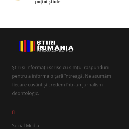
puțini știute
Știri și informații scrise cu simțul răspundurii
pentru a informa o țară întreagă. Ne asumăm
fiecare cuvânt și credem într-un jurnalism
deontologic.
Social Media