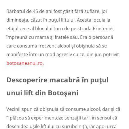
Bărbatul de 45 de ani fost găsit
fără suflare, joi
dimineața, căzut în puțul liftului. Acesta locuia la
etajul zece al blocului turn de pe strada Prieteniei,
împreună cu mama și fratele său. Era o persoană
care consuma frecvent alcool și obișnuia să se
manifeste într-un mod agresiv cu cei din jur, potrivit
botosaneanul.ro.
Descoperire macabră în puțul
unui lift din Botoșani
Vecinii spun că obișnuia să consume alcool, dar și că
îi plăcea să experimenteze senzații tari, în sensul că
deschidea ușile liftului cu șurubelnița, iar apoi urca