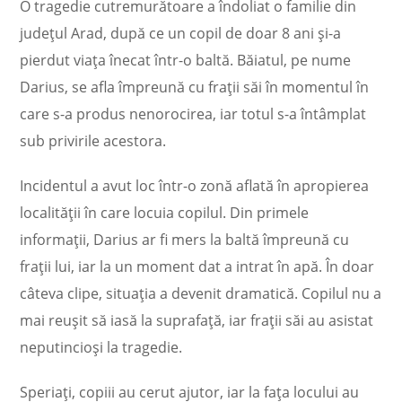
O tragedie cutremurătoare a îndoliat o familie din
județul Arad, după ce un copil de doar 8 ani și-a
pierdut viața înecat într-o baltă. Băiatul, pe nume
Darius, se afla împreună cu frații săi în momentul în
care s-a produs nenorocirea, iar totul s-a întâmplat
sub privirile acestora.
Incidentul a avut loc într-o zonă aflată în apropierea
localității în care locuia copilul. Din primele
informații, Darius ar fi mers la baltă împreună cu
frații lui, iar la un moment dat a intrat în apă. În doar
câteva clipe, situația a devenit dramatică. Copilul nu a
mai reușit să iasă la suprafață, iar frații săi au asistat
neputincioși la tragedie.
Speriați, copiii au cerut ajutor, iar la fața locului au