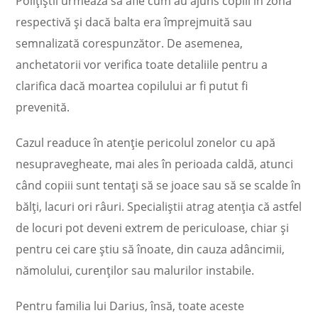
Polițiștii urmează să afle cum au ajuns copiii în zona
respectivă și dacă balta era împrejmuită sau
semnalizată corespunzător. De asemenea,
anchetatorii vor verifica toate detaliile pentru a
clarifica dacă moartea copilului ar fi putut fi
prevenită.
Cazul readuce în atenție pericolul zonelor cu apă
nesupravegheate, mai ales în perioada caldă, atunci
când copiii sunt tentați să se joace sau să se scalde în
bălți, lacuri ori râuri. Specialiștii atrag atenția că astfel
de locuri pot deveni extrem de periculoase, chiar și
pentru cei care știu să înoate, din cauza adâncimii,
nămolului, curenților sau malurilor instabile.
Pentru familia lui Darius, însă, toate aceste