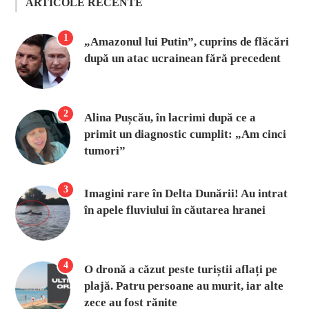
ARTICOLE RECENTE
1
„Amazonul lui Putin”, cuprins de flăcări
după un atac ucrainean fără precedent
2
Alina Pușcău, în lacrimi după ce a
primit un diagnostic cumplit: „Am cinci
tumori”
3
Imagini rare în Delta Dunării! Au intrat
în apele fluviului în căutarea hranei
4
O dronă a căzut peste turiștii aflați pe
plajă. Patru persoane au murit, iar alte
zece au fost rănite