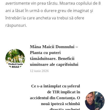
avertismente vin prea târziu. Moartea copilului de 8
ani a lăsat în urmă o durere greu de imaginat și
întrebări la care ancheta va trebui să ofere
răspunsuri.
Mâna Maicii Domnului –
Planta cu puteri
tămăduitoare. Beneficii
uimitoare ale caprifoiului
12 iunie 2026
Ce s-a întâmplat cu șoferul
de TIR implicat în
accidentul din Constanța. O
nouă ipoteză schimbă
direcția anchetei