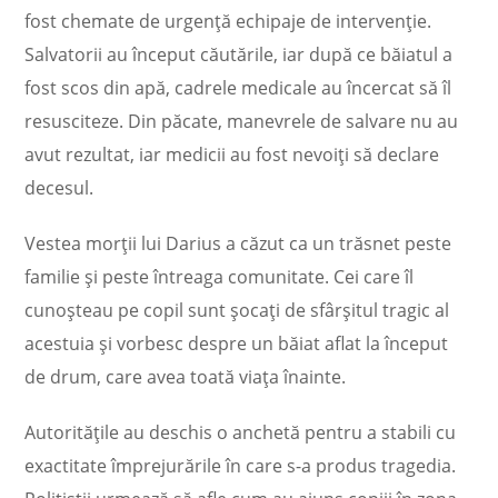
fost chemate de urgență echipaje de intervenție.
Salvatorii au început căutările, iar după ce băiatul a
fost scos din apă, cadrele medicale au încercat să îl
resusciteze. Din păcate, manevrele de salvare nu au
avut rezultat, iar medicii au fost nevoiți să declare
decesul.
Vestea morții lui Darius a căzut ca un trăsnet peste
familie și peste întreaga comunitate. Cei care îl
cunoșteau pe copil sunt șocați de sfârșitul tragic al
acestuia și vorbesc despre un băiat aflat la început
de drum, care avea toată viața înainte.
Autoritățile au deschis o anchetă pentru a stabili cu
exactitate împrejurările în care s-a produs tragedia.