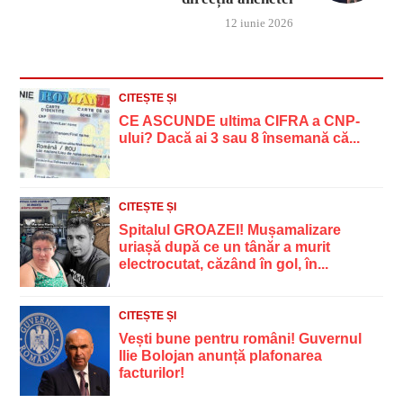
12 iunie 2026
CITEȘTE ȘI
CE ASCUNDE ultima CIFRA a CNP-
ului? Dacă ai 3 sau 8 însemană că...
CITEȘTE ȘI
Spitalul GROAZEI! Mușamalizare
uriașă după ce un tânăr a murit
electrocutat, căzând în gol, în...
CITEȘTE ȘI
Vești bune pentru români! Guvernul
Ilie Bolojan anunță plafonarea
facturilor!