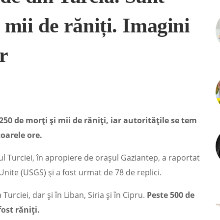
 mii de răniți. Imagini
r
50 de morți și mii de răniți, iar autoritățile se tem
oarele ore.
l Turciei, în apropiere de oraşul Gaziantep, a raportat
Unite (USGS) și a fost urmat de 78 de replici.
urciei, dar şi în Liban, Siria şi în Cipru.
Peste 500 de
ost răniți.