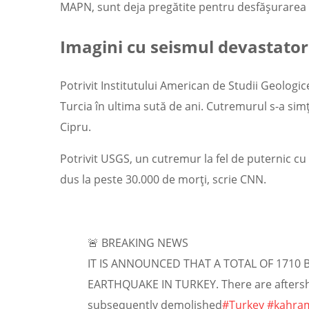
MAPN, sunt deja pregătite pentru desfășurarea a
Imagini cu seismul devastator
Potrivit Institutului American de Studii Geologi
Turcia în ultima sută de ani. Cutremurul s-a simţit
Cipru.
Potrivit USGS, un cutremur la fel de puternic cu 
dus la peste 30.000 de morți, scrie CNN.
🚨 BREAKING NEWS
IT IS ANNOUNCED THAT A TOTAL OF 1710
EARTHQUAKE IN TURKEY. There are aftersh
subsequently demolished
#Turkey
#kahra