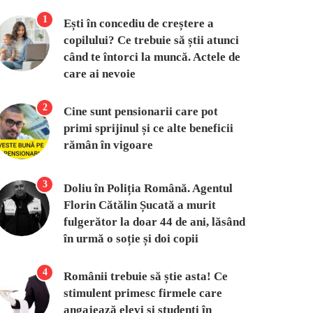
1
Ești în concediu de creștere a
copilului? Ce trebuie să știi atunci
când te întorci la muncă. Actele de
care ai nevoie
2
Cine sunt pensionarii care pot
primi sprijinul și ce alte beneficii
rămân în vigoare
3
Doliu în Poliția Română. Agentul
Florin Cătălin Șucată a murit
fulgerător la doar 44 de ani, lăsând
în urmă o soție și doi copii
4
Românii trebuie să știe asta! Ce
stimulent primesc firmele care
angajează elevi și studenți în