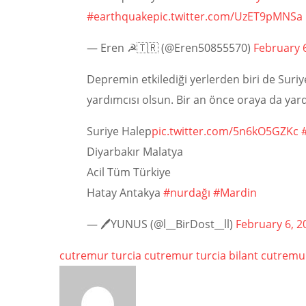
#earthquake
pic.twitter.com/UzET9pMNSa
— Eren ☭🇹🇷 (@Eren50855570)
February 
Depremin etkilediği yerlerden biri de Suriye
yardımcısı olsun. Bir an önce oraya da yard
Suriye Halep
pic.twitter.com/5n6kO5GZKc
Diyarbakır Malatya
Acil Tüm Türkiye
Hatay Antakya
#nurdağı
#Mardin
— 🖊YUNUS (@l__BirDost__ll)
February 6, 2
cutremur turcia
cutremur turcia bilant
cutremur