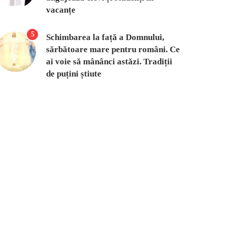
vacanțe
5
Schimbarea la față a Domnului,
sărbătoare mare pentru români. Ce
ai voie să mânânci astăzi. Tradiții
de puțini știute