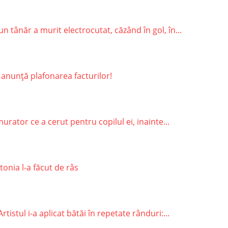
 tânăr a murit electrocutat, căzând în gol, în...
 anunță plafonarea facturilor!
rator ce a cerut pentru copilul ei, inainte...
onia l-a făcut de râs
stul i-a aplicat bătăi în repetate rânduri:...