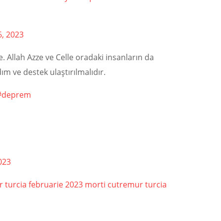
6, 2023
. Allah Azze ve Celle oradaki insanların da
ım ve destek ulaştırılmalıdır.
#deprem
023
 turcia februarie 2023
morti cutremur turcia