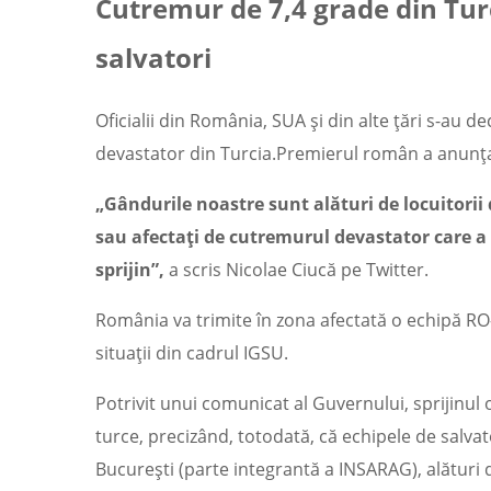
Cutremur de 7,4 grade din Tur
salvatori
Oficialii din România, SUA şi din alte ţări s-au 
devastator din Turcia.Premierul român a anunţa
„Gândurile noastre sunt alături de locuitorii di
sau afectaţi de cutremurul devastator care a
sprijin”,
a scris Nicolae Ciucă pe Twitter.
România va trimite în zona afectată o echipă RO-
situații din cadrul IGSU.
Potrivit unui comunicat al Guvernului, sprijinul 
turce, precizând, totodată, că echipele de sal
București (parte integrantă a INSARAG), alături