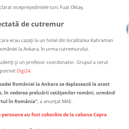
clarat vicepreședintele turc Fuat Oktay.
fectată de cutremur
are erau cazați la un hotel din localitatea Kahraman
României la Ankara, în urma cutremurului.
udenți și un profesor coordonator. Grupul a cerut
 potrivit
Digi24
.
adei României la Ankara se deplasează la acest
, în vederea preluării cetățenilor români, urmând
portul în România”
, a anunțat MAE.
e persoane au fost coborâte de la cabana Capra