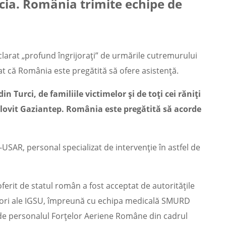
cia. România trimite echipe de
declarat „profund îngrijoraţi” de urmările cutremurului
t că România este pregătită să ofere asistenţă.
n Turci, de familiile victimelor şi de toţi cei răniţi
 lovit Gaziantep. România este pregătită să acorde
USAR, personal specializat de intervenție în astfel de
oferit de statul român a fost acceptat de autoritățile
vatori ale IGSU, împreună cu echipa medicală SMURD
 de personalul Forțelor Aeriene Române din cadrul