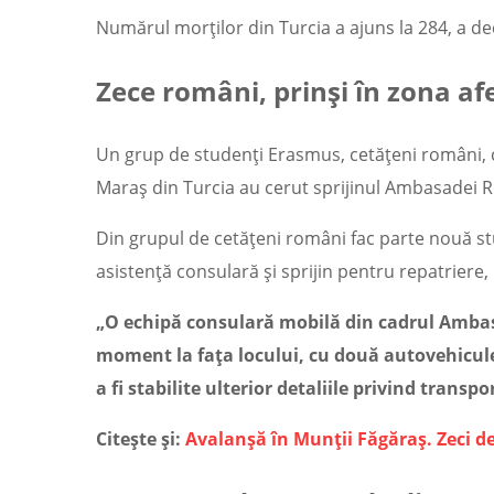
Numărul morților din Turcia a ajuns la 284, a de
Zece români, prinși în zona a
Un grup de studenți Erasmus, cetățeni români, c
Maraş din Turcia au cerut sprijinul Ambasadei 
Din grupul de cetățeni români fac parte nouă st
asistență consulară și sprijin pentru repatriere,
„O echipă consulară mobilă din cadrul Ambas
moment la fața locului, cu două autovehicule
a fi stabilite ulterior detaliile privind trans
Citește și:
Avalanșă în Munții Făgăraș. Zeci d