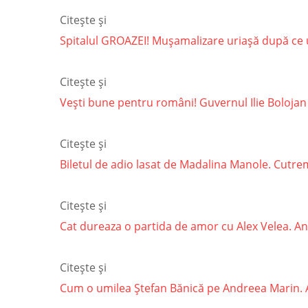
Citește și
Spitalul GROAZEI! Mușamalizare uriașă după ce un
Citește și
Vești bune pentru români! Guvernul Ilie Bolojan
Citește și
Biletul de adio lasat de Madalina Manole. Cutremu
Citește și
Cat dureaza o partida de amor cu Alex Velea. Ant
Citește și
Cum o umilea Ștefan Bănică pe Andreea Marin. Arti