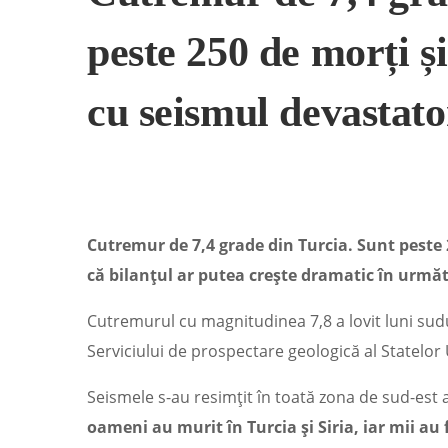
peste 250 de morți și
cu seismul devastato
Cutremur de 7,4 grade din Turcia. Sunt peste 2
că bilanțul ar putea crește dramatic în următ
Cutremurul cu magnitudinea 7,8 a lovit luni sudu
Serviciului de prospectare geologică al Statelor 
Seismele s-au resimțit în toată zona de sud-est a T
oameni au murit în Turcia și Siria, iar mii au f