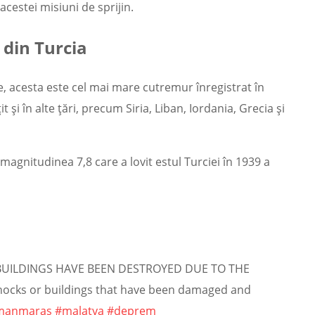
cestei misiuni de sprijin.
 din Turcia
ce, acesta este cel mai mare cutremur înregistrat în
 şi în alte ţări, precum Siria, Liban, Iordania, Grecia şi
magnitudinea 7,8 care a lovit estul Turciei în 1939 a
 BUILDINGS HAVE BEEN DESTROYED DUE TO THE
ocks or buildings that have been damaged and
manmaras
#malatya
#deprem