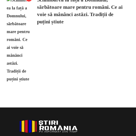
sărbătoare mare pentru români. Ce ai
voie să mânânci astăzi. Tradiții de
puțini știute