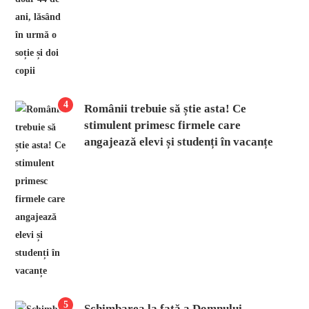
4
Românii trebuie să știe asta! Ce
stimulent primesc firmele care
angajează elevi și studenți în vacanțe
5
Schimbarea la față a Domnului,