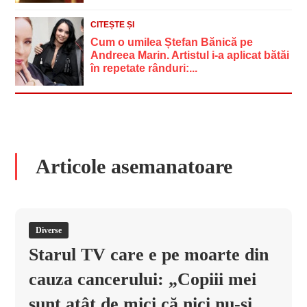
CITEȘTE ȘI
Cum o umilea Ștefan Bănică pe
Andreea Marin. Artistul i-a aplicat bătăi
în repetate rânduri:...
Articole asemanatoare
Diverse
Starul TV care e pe moarte din
cauza cancerului: „Copiii mei
sunt atât de mici că nici nu-și