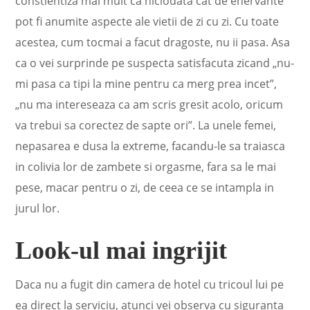
constientiza mai mult ca niciodata cat de enervante
pot fi anumite aspecte ale vietii de zi cu zi. Cu toate
acestea, cum tocmai a facut dragoste, nu ii pasa. Asa
ca o vei surprinde pe suspecta satisfacuta zicand „nu-
mi pasa ca tipi la mine pentru ca merg prea incet”,
„nu ma intereseaza ca am scris gresit acolo, oricum
va trebui sa corectez de sapte ori”. La unele femei,
nepasarea e dusa la extreme, facandu-le sa traiasca
in colivia lor de zambete si orgasme, fara sa le mai
pese, macar pentru o zi, de ceea ce se intampla in
jurul lor.
Look-ul mai ingrijit
Daca nu a fugit din camera de hotel cu tricoul lui pe
ea direct la serviciu, atunci vei observa cu siguranta