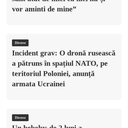
vor aminti de mine”
Diverse
Incident grav: O dronă rusească
a pătruns în spațiul NATO, pe
teritoriul Poloniei, anunță
armata Ucrainei
Diverse
Un bebeluș de 2 luni a