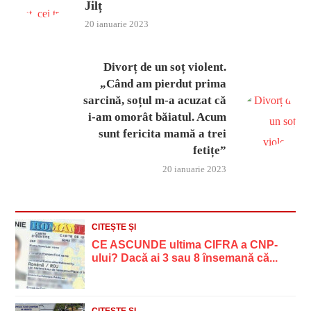
Jilț
20 ianuarie 2023
Divorț de un soț violent.
„Când am pierdut prima
sarcină, soțul m-a acuzat că
i-am omorât băiatul. Acum
sunt fericita mamă a trei
fetițe”
20 ianuarie 2023
CITEȘTE ȘI
CE ASCUNDE ultima CIFRA a CNP-
ului? Dacă ai 3 sau 8 însemană că...