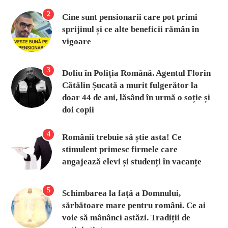
2
Cine sunt pensionarii care pot primi
sprijinul și ce alte beneficii rămân în
vigoare
3
Doliu în Poliția Română. Agentul Florin
Cătălin Șucată a murit fulgerător la
doar 44 de ani, lăsând în urmă o soție și
doi copii
4
Românii trebuie să știe asta! Ce
stimulent primesc firmele care
angajează elevi și studenți în vacanțe
5
Schimbarea la față a Domnului,
sărbătoare mare pentru români. Ce ai
voie să mânânci astăzi. Tradiții de