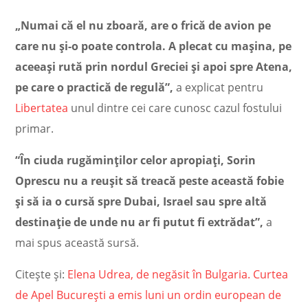
„Numai că el nu zboară, are o frică de avion pe
care nu și-o poate controla. A plecat cu mașina, pe
aceeași rută prin nordul Greciei și apoi spre Atena,
pe care o practică de regulă”,
a explicat pentru
Libertatea
unul dintre cei care cunosc cazul fostului
primar.
“În ciuda rugăminților celor apropiați, Sorin
Oprescu nu a reușit să treacă peste această fobie
și să ia o cursă spre Dubai, Israel sau spre altă
destinație de unde nu ar fi putut fi extrădat”,
a
mai spus această sursă.
Citește și:
Elena Udrea, de negăsit în Bulgaria. Curtea
de Apel București a emis luni un ordin european de