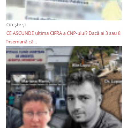
Citește și
CE ASCUNDE ultima CIFRA a CNP-ului? Dacă ai 3 sau 8
însemană că...