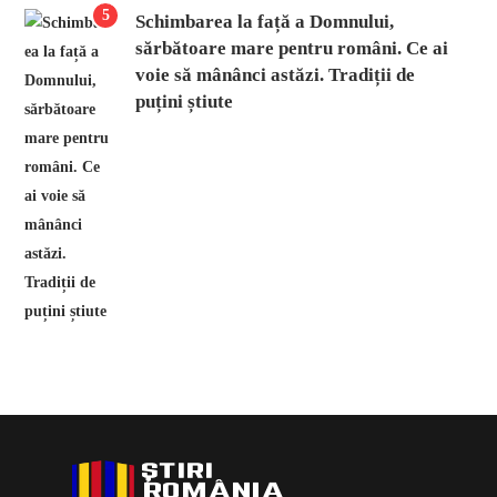
5
Schimbarea la față a Domnului,
sărbătoare mare pentru români. Ce ai
voie să mânânci astăzi. Tradiții de
puțini știute