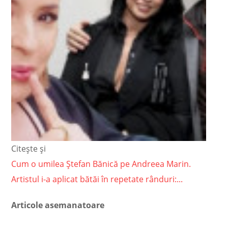
Citește și
Cum o umilea Ștefan Bănică pe Andreea Marin.
Artistul i-a aplicat bătăi în repetate rânduri:...
Articole asemanatoare