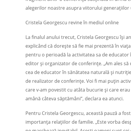
alegerilor noastre asupra viitorului generațiilo
Cristela Georgescu revine în mediul online
La finalul anului trecut, Cristela Georgescu își
explicând că dorește să fie mai prezentă în viața 
pentru o perioadă la activitatea sa de educator î
editor și organizator de conferințe. „Am ales să
cea de educator în sănătatea naturală și nutriție,
de realizator de conferințe. Voi fi mai puțin act
care v-am povestit cu atâta bucurie și care er
amână câteva săptămâni”, declara ea atunci.
Pentru Cristela Georgescu, această pauză a fost 
importanța relațiilor de familie. „Este vorba de
ne marchează inevitabil. Acești oameni sunt cei 