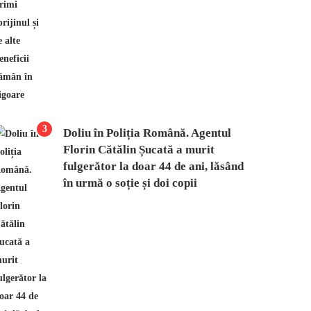
3
Doliu în Poliția Română. Agentul
Florin Cătălin Șucată a murit
fulgerător la doar 44 de ani, lăsând
în urmă o soție și doi copii