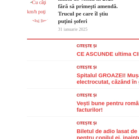
fără să primeşti amendă.
Trucul pe care îl ştiu
puţini şoferi
31 ianuarie 2025
CITEȘTE ȘI
CE ASCUNDE ultima CIF
CITEȘTE ȘI
Spitalul GROAZEI! Mușa
electrocutat, căzând în g
CITEȘTE ȘI
Vești bune pentru român
facturilor!
CITEȘTE ȘI
Biletul de adio lasat d
pentru copilul ei, inainte