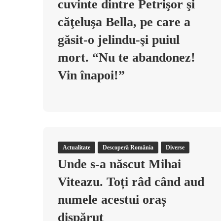
cuvinte dintre Petrişor şi
căţeluşa Bella, pe care a
găsit-o jelindu-şi puiul
mort. “Nu te abandonez!
Vin înapoi!”
Actualitate
Descoperă România
Diverse
Unde s-a născut Mihai
Viteazu. Toți râd când aud
numele acestui oraș
dispărut