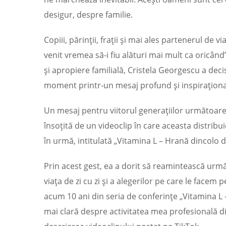
desigur, despre familie.
Copiii, părinții, frații și mai ales partenerul de 
venit vremea să-i fiu alături mai mult ca oricân
și apropiere familială, Cristela Georgescu a dec
moment printr-un mesaj profund și inspiraționa
Un mesaj pentru viitorul generațiilor următoare
însoțită de un videoclip în care aceasta distribu
în urmă, intitulată „Vitamina L – Hrană dincolo 
Prin acest gest, ea a dorit să reamintească urmăr
viața de zi cu zi și a alegerilor pe care le facem 
acum 10 ani din seria de conferințe „Vitamina L
mai clară despre activitatea mea profesională din