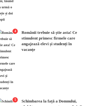
4
Românii trebuie să știe asta! Ce
stimulent primesc firmele care
angajează elevi și studenți în
vacanțe
5
Schimbarea la față a Domnului,