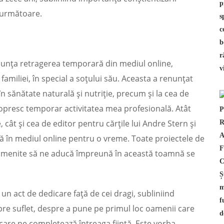
r următoare.
 anunța retragerea temporară din mediul online,
familiei, în special a soțului său. Aceasta a renunțat
n sănătate naturală și nutriție, precum și la cea de
 opresc temporar activitatea mea profesională. Atât
 cât și cea de editor pentru cărțile lui Andre Stern și
ivă în mediul online pentru o vreme. Toate proiectele de
au menite să ne aducă împreună în această toamnă se
un act de dedicare față de cei dragi, subliniind
spre suflet, despre a pune pe primul loc oamenii care
care ne completează întreaga ființă. Este vorba,