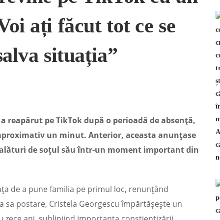
i ați făcut tot ce se
alva situația”
, a reapărut pe TikTok după o perioadă de absență,
 aproximativ un minut. Anterior, aceasta anunțase
i alături de soțul său într-un moment important din
nța de a pune familia pe primul loc, renunțând
oua sa postare, Cristela Georgescu împărtășește un
 zece ani, subliniind importanța conștientizării