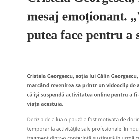
mesaj emoționant. „Vo
putea face pentru a s
Cristela Georgescu, soția lui Călin Georgescu
marcând revenirea sa printr-un videoclip de
că își suspendă activitatea online pentru a f
viața acestuia.
Decizia de a lua o pauză a fost motivată de dori
temporar la activitățile sale profesionale. În n
fragment dintr-o conferință susținută în urmă cu