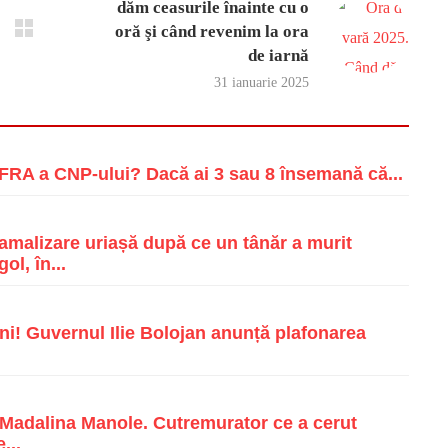
dăm ceasurile înainte cu o
oră şi când revenim la ora
de iarnă
31 ianuarie 2025
RA a CNP-ului? Dacă ai 3 sau 8 însemană că...
malizare uriașă după ce un tânăr a murit
ol, în...
i! Guvernul Ilie Bolojan anunță plafonarea
e Madalina Manole. Cutremurator ce a cerut
...