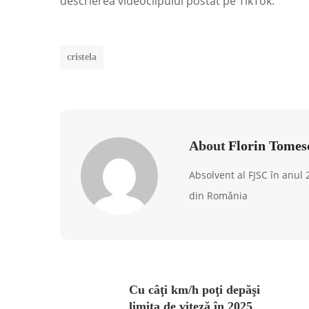
descrierea videoclipului postat pe TikTok.
cristela
About
Florin Tomes
Absolvent al FJSC în anul
din România
Cu câţi km/h poţi depăşi
limita de viteză în 2025