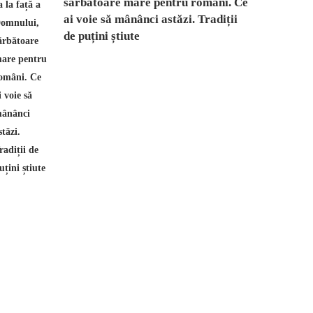
sărbătoare mare pentru români. Ce
ai voie să mânânci astăzi. Tradiții
de puțini știute