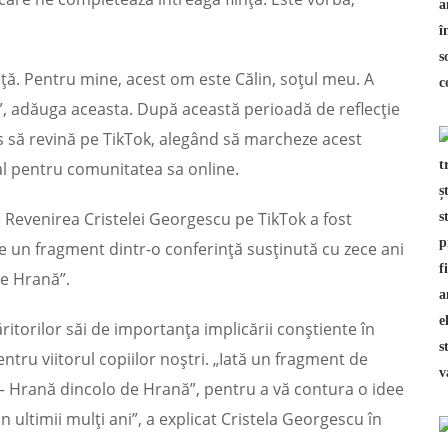
viață. Pentru mine, acest om este Călin, soțul meu. A
d”, adăuga aceasta. După această perioadă de reflecție
is să revină pe TikTok, alegând să marcheze acest
l pentru comunitatea sa online.
 Revenirea Cristelei Georgescu pe TikTok a fost
ie un fragment dintr-o conferință susținută cu zece ani
de Hrană”.
itorilor săi de importanța implicării conștiente în
pentru viitorul copiilor noștri. „Iată un fragment de
 – Hrană dincolo de Hrană”, pentru a vă contura o idee
 ultimii mulți ani”, a explicat Cristela Georgescu în