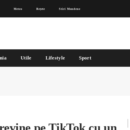
Meteo
Rețete
Stiri Mondene
nia
Utile
Lifestyle
Sport
 revine pe TikTok cu un