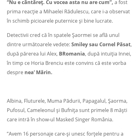
“Nu e cântăreț. Cu vocea asta nu are cum”,
a fost
prima reacție a Mihaelei Rădulescu, care i-a observat
în schimb picioarele puternice și bine lucrate.
Detectivii cred că în spatele Șaormei se află unul
dintre următoarele vedete:
Smiley sau Cornel Păsat
,
după părerea lui Alex,
BRomania
, după intuiția Innei,
în timp ce Horia Brenciu este convins că este vorba
despre
nea’ Mărin.
Albina, Fluturele, Muma Pădurii, Papagalul, Șaorma,
Pufosul, Cameleonul și Bufnița sunt primele 8 măști
care intră în show-ul Masked Singer România.
”Avem 16 personaje care-și unesc forțele pentru a