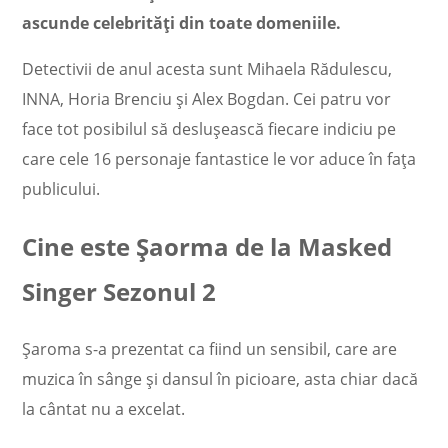
ascunde celebrități din toate domeniile.
Detectivii de anul acesta sunt Mihaela Rădulescu,
INNA, Horia Brenciu și Alex Bogdan. Cei patru vor
face tot posibilul să deslușească fiecare indiciu pe
care cele 16 personaje fantastice le vor aduce în fața
publicului.
Cine este Șaorma de la Masked
Singer Sezonul 2
Șaroma s-a prezentat ca fiind un sensibil, care are
muzica în sânge și dansul în picioare, asta chiar dacă
la cântat nu a excelat.