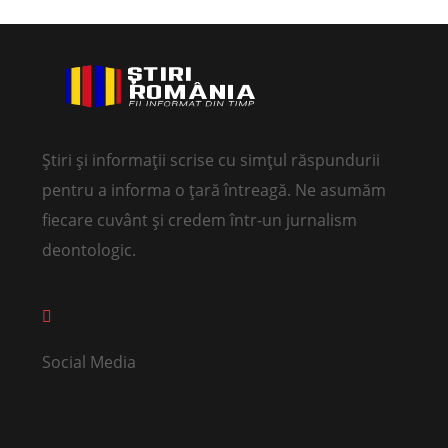
Știri și informații scrise cu simțul răspundurii
pentru a informa o țară întreagă. Ne asumăm
fiecare cuvânt și credem într-un jurnalism
deontologic.
Social Media