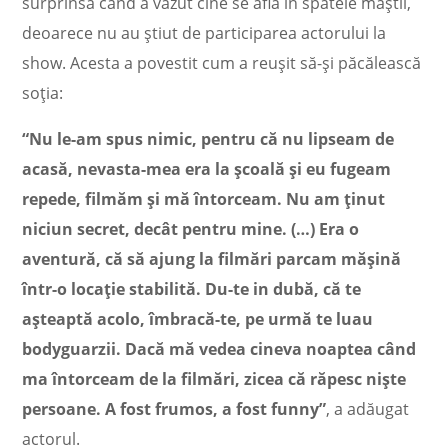
surprinsă când a văzut cine se află în spatele măștii,
deoarece nu au știut de participarea actorului la
show. Acesta a povestit cum a reușit să-și păcălească
soția:
“Nu le-am spus nimic, pentru că nu lipseam de
acasă, nevasta-mea era la școală și eu fugeam
repede, filmăm și mă întorceam. Nu am ținut
niciun secret, decât pentru mine. (…) Era o
aventură, că să ajung la filmări parcam mășină
într-o locație stabilită. Du-te in dubă, că te
așteaptă acolo, îmbracă-te, pe urmă te luau
bodyguarzii. Dacă mă vedea cineva noaptea când
ma întorceam de la filmări, zicea că răpesc niște
persoane. A fost frumos, a fost funny”
, a adăugat
actorul.