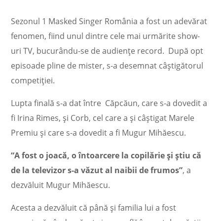
Sezonul 1 Masked Singer România a fost un adevărat
fenomen, fiind unul dintre cele mai urmărite show-
uri TV, bucurându-se de audiențe record. După opt
episoade pline de mister, s-a desemnat câștigătorul
competiției.
Lupta finală s-a dat între Căpcăun, care s-a dovedit a
fi Irina Rimes, și Corb, cel care a și câștigat Marele
Premiu și care s-a dovedit a fi Mugur Mihăescu.
“A fost o joacă, o întoarcere la copilărie și știu că
de la televizor s-a văzut al naibii de frumos”
, a
dezvăluit Mugur Mihăescu.
Acesta a dezvăluit că până și familia lui a fost