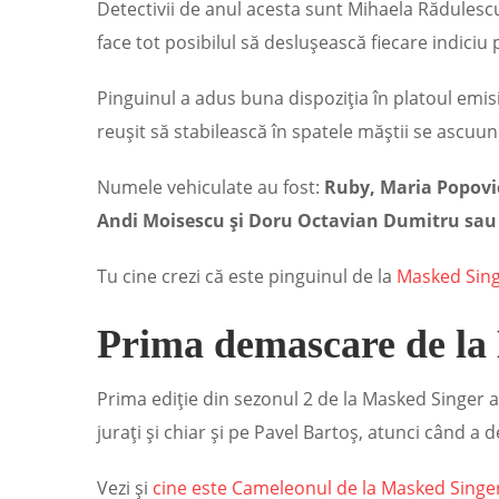
Detectivii de anul acesta sunt Mihaela Rădulescu
face tot posibilul să deslușească fiecare indiciu 
Pinguinul a adus buna dispoziția în platoul emisiu
reușit să stabilească în spatele măștii se ascuu
Numele vehiculate au fost:
Ruby, Maria Popovi
Andi Moisescu și Doru Octavian Dumitru sau 
Tu cine crezi că este pinguinul de la
Masked Sin
Prima demascare de la 
Prima ediție din sezonul 2 de la Masked Singer a 
jurați și chiar și pe Pavel Bartoș, atunci când a d
Vezi și
cine este Cameleonul de la Masked Singe