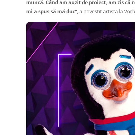
muncă. Când am auzit de proiect, am zis că nu
mi-a spus să mă duc”
, a povestit artista la Vo