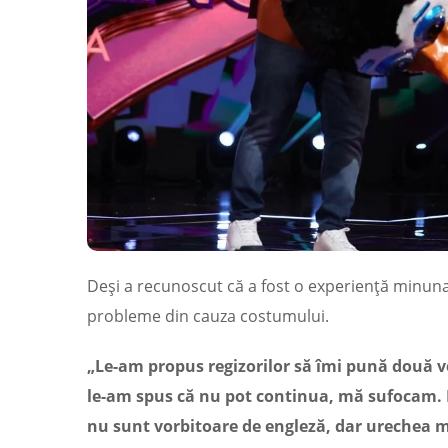
Deși a recunoscut că a fost o experiență minunat
probleme din cauza costumului.
„Le-am propus regizorilor să îmi pună două ve
le-am spus că nu pot continua, mă sufocam. 
nu sunt vorbitoare de engleză, dar urechea m