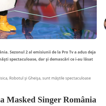
ia. Sezonul 2 al emisiunii de la Pro Tv a adus deja
 măști spectaculoase, dar și demascări ce i-au lăsat
isica, Robotul și Gheișa, sunt măștile spectaculoase
 la Masked Singer România