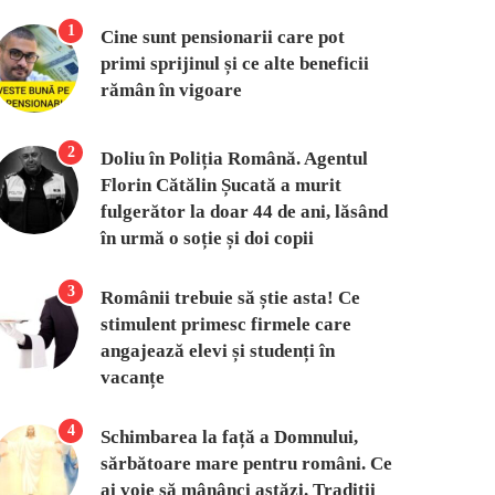
1
Cine sunt pensionarii care pot
primi sprijinul și ce alte beneficii
rămân în vigoare
2
Doliu în Poliția Română. Agentul
Florin Cătălin Șucată a murit
fulgerător la doar 44 de ani, lăsând
în urmă o soție și doi copii
3
Românii trebuie să știe asta! Ce
stimulent primesc firmele care
angajează elevi și studenți în
vacanțe
4
Schimbarea la față a Domnului,
sărbătoare mare pentru români. Ce
ai voie să mânânci astăzi. Tradiții