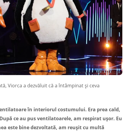
ă, Viorca a dezvăluit că a întâmpinat și ceva
ntilatoare în interiorul costumului. Era prea cald,
După ce au pus ventilatoarele, am respirat ușor.
Eu
ea este bine dezvoltată, am reușit cu multă