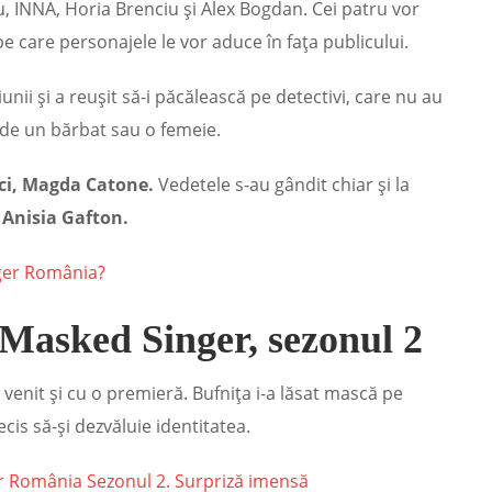
, INNA, Horia Brenciu și Alex Bogdan. Cei patru vor
pe care personajele le vor aduce în fața publicului.
nii și a reușit să-i păcălească pe detectivi, care nu au
nde un bărbat sau o femeie.
ci, Magda Catone.
Vedetele s-au gândit chiar și la
Anisia Gafton.
ger România?
Masked Singer, sezonul 2
venit și cu o premieră. Bufnița i-a lăsat mască pe
ecis să-și dezvăluie identitatea.
r România Sezonul 2. Surpriză imensă