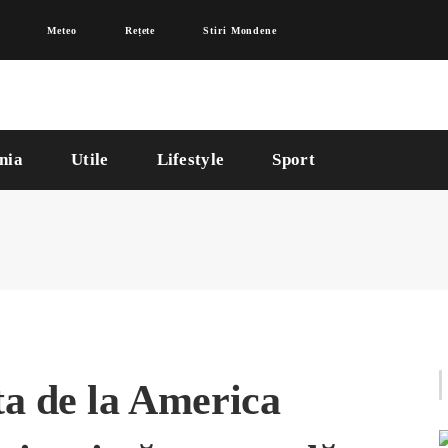
Meteo
Rețete
Stiri Mondene
nia
Utile
Lifestyle
Sport
ta de la America