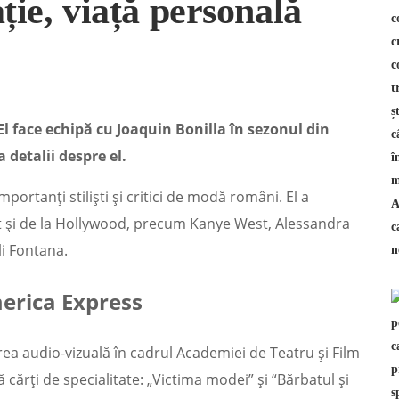
ție, viață personală
El face echipă cu Joaquin Bonilla în sezonul din
a detalii despre el.
mportanți stiliști și critici de modă români. El a
 și de la Hollywood, precum Kanye West, Alessandra
i Fontana.
erica Express
rea audio-vizuală în cadrul Academiei de Teatru și Film
 cărți de specialitate: „Victima modei” și “Bărbatul și