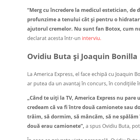
“Merg cu încredere la medicul estetician, de d
profunzime a tenului cât și pentru o hidratar
ajutorul cremelor. Nu sunt fan Botox, cum nu 
declarat acesta într-un
interviu.
Ovidiu Buta și Joaquin Bonilla
La America Express, el face echipă cu Joaquin Boni
ar putea da un avantaj în concurs, în condițiile î
„Când te uiți la TV, America Express nu pare 
credeam că va fi între două camionete sau do
trăim, să dormim, să mâncăm, să ne spălăm î
două erau camionete”,
a spus Ovidiu Buta, potr