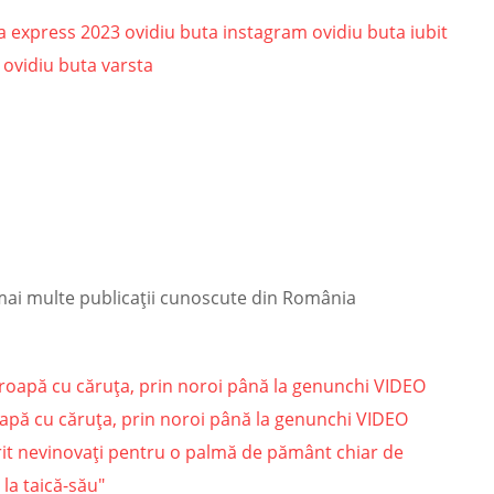
a express 2023
ovidiu buta instagram
ovidiu buta iubit
ovidiu buta varsta
 mai multe publicații cunoscute din România
apă cu căruța, prin noroi până la genunchi VIDEO
it nevinovați pentru o palmă de pământ chiar de
 la taică-său"