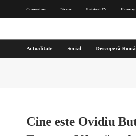
Coronavirus
Diverse
Emisiuni TV
Horoscop
Actualitate
Social
Descoperă Româ
Cine este Ovidiu Bu