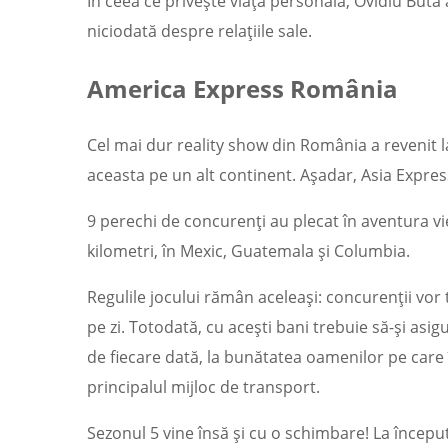
În ceea ce privește viața personală, Ovidiu Buta 
niciodată despre relațiile sale.
America Express România
Cel mai dur reality show din România a revenit la
aceasta pe un alt continent. Așadar, Asia Expre
9 perechi de concurenți au plecat în aventura vie
kilometri, în Mexic, Guatemala și Columbia.
Regulile jocului rămân aceleași: concurenții vor 
pe zi. Totodată, cu acești bani trebuie să-și asig
de fiecare dată, la bunătatea oamenilor pe care îi
principalul mijloc de transport.
Sezonul 5 vine însă și cu o schimbare! La început