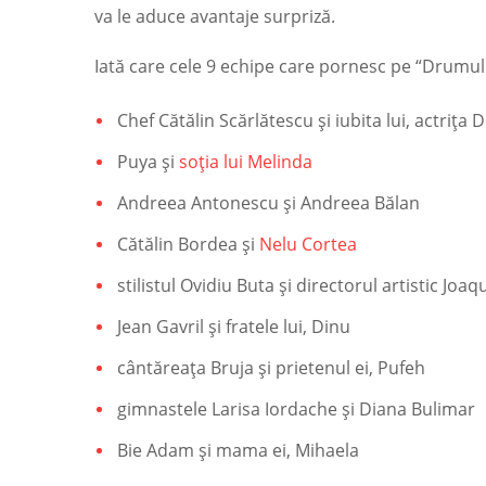
va le aduce avantaje surpriză.
Iată care cele 9 echipe care pornesc pe “Drumul
Chef Cătălin Scărlătescu și iubita lui, actrița
Puya și
soția lui Melinda
Andreea Antonescu și Andreea Bălan
Cătălin Bordea și
Nelu Cortea
stilistul Ovidiu Buta și directorul artistic Joaq
Jean Gavril și fratele lui, Dinu
cântăreața Bruja și prietenul ei, Pufeh
gimnastele Larisa Iordache și Diana Bulimar
Bie Adam și mama ei, Mihaela