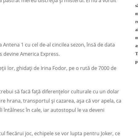
a păstrat mereu discreția și misterul. El nu a vorbit
 Antena 1 cu cel de-al cincilea sezon, însă de data
ss devine America Express.
ții lor, ghidați de Irina Fodor, pe o rută de 7000 de
trebui să facă față diferențelor culturale cu un dolar
ure hrana, transportul și cazarea, așa că vor apela, ca
 întâlnesc în cale, iar autostopul le va deveni
ul fiecărui joc, echipele se vor lupta pentru Joker, ce