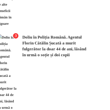
3
Doliu în Poliția Română. Agentul
Florin Cătălin Șucată a murit
fulgerător la doar 44 de ani, lăsând
în urmă o soție și doi copii