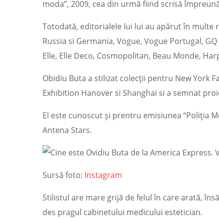
moda”, 2009, cea din urmă fiind scrisă împreun
Totodată, editorialele lui lui au apărut în multe
Russia si Germania, Vogue, Vogue Portugal, GQ 
Elle, Elle Deco, Cosmopolitan, Beau Monde, Har
Obidiu Buta a stilizat colecții pentru New York 
Exhibition Hanover si Shanghai si a semnat proi
El este cunoscut și prentru emisiunea “Poliția Mo
Antena Stars.
Sursă foto:
Instagram
Stilistul are mare grijă de felul în care arată, îns
des pragul cabinetului medicului estetician.