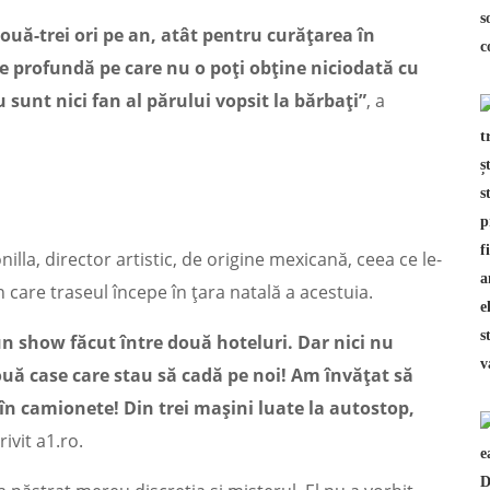
ouă-trei ori pe an, atât pentru curățarea în
e profundă pe care nu o poți obține niciodată cu
sunt nici fan al părului vopsit la bărbați”
, a
lla, director artistic, de origine mexicană, ceea ce le-
n care traseul începe în țara natală a acestuia.
un show făcut între două hoteluri. Dar nici nu
uă case care stau să cadă pe noi! Am învățat să
n camionete! Din trei mașini luate la autostop,
ivit a1.ro.