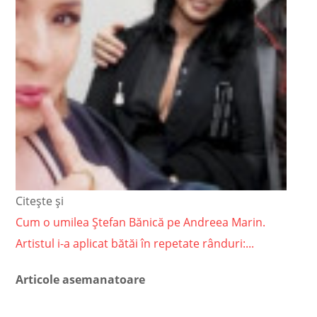
Citește și
Cum o umilea Ștefan Bănică pe Andreea Marin.
Artistul i-a aplicat bătăi în repetate rânduri:...
Articole asemanatoare