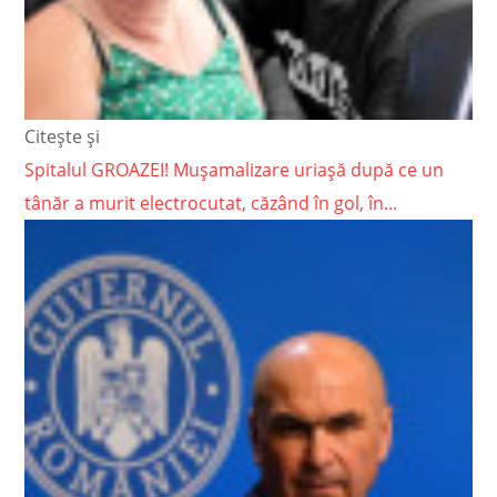
Citește și
Spitalul GROAZEI! Mușamalizare uriașă după ce un
tânăr a murit electrocutat, căzând în gol, în...