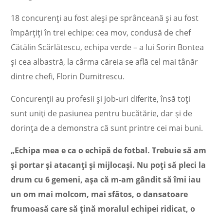
18 concurenți au fost aleși pe sprânceană și au fost
împărțiți în trei echipe: cea mov, condusă de chef
Cătălin Scărlătescu, echipa verde – a lui Sorin Bontea
și cea albastră, la cârma căreia se află cel mai tânăr
dintre chefi, Florin Dumitrescu.
Concurenții au profesii și job-uri diferite, însă toți
sunt uniți de pasiunea pentru bucătărie, dar și de
dorința de a demonstra că sunt printre cei mai buni.
„Echipa mea e ca o echipă de fotbal. Trebuie să am
și portar și atacanți și mijlocași. Nu poți să pleci la
drum cu 6 gemeni, așa că m-am gândit să îmi iau
un om mai molcom, mai sfătos, o dansatoare
frumoasă care să țină moralul echipei ridicat, o