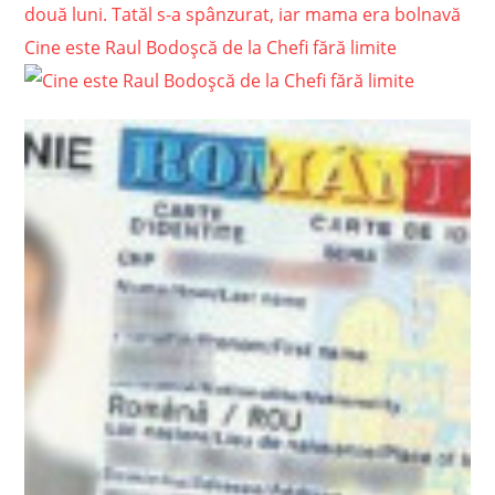
două luni. Tatăl s-a spânzurat, iar mama era bolnavă
Cine este Raul Bodoșcă de la Chefi fără limite