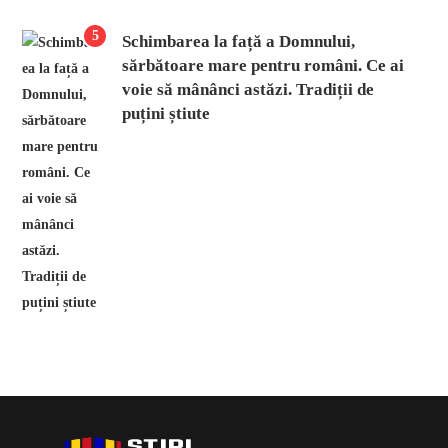
5
Schimbarea la față a Domnului,
sărbătoare mare pentru români. Ce ai
voie să mânânci astăzi. Tradiții de
puțini știute