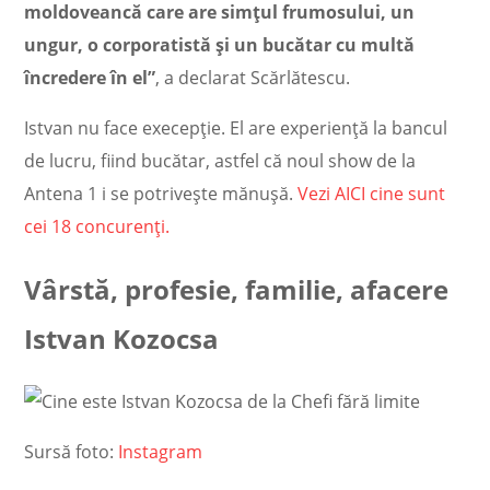
moldoveancă care are simțul frumosului, un
ungur, o corporatistă și un bucătar cu multă
încredere în el”
, a declarat Scărlătescu.
Istvan
nu face execepție.
El are experiență la bancul
de lucru, fiind bucătar, astfel că noul show de la
Antena 1 i se potrivește mănușă
.
Vezi AICI cine sunt
cei 18 concurenți.
Vârstă, profesie, familie, afacere
Istvan Kozocsa
Sursă foto:
Instagram