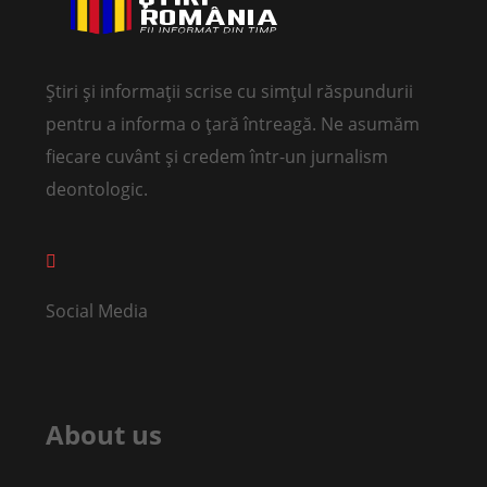
Știri și informații scrise cu simțul răspundurii
pentru a informa o țară întreagă. Ne asumăm
fiecare cuvânt și credem într-un jurnalism
deontologic.
Social Media
About us