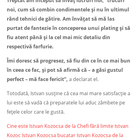
Treptat am început să învăț lucruri noi, “trucuri”
noi, cum să combin condimentele și nu în ultimul
rând tehnici de gătire. Am învățat să mă las
purtat de fantezie în conceperea unui plating și să
fiu atent până și la cel mai mic detaliu din
respectivă farfurie.
Îmi doresc să progresez, să fiu din ce în ce mai bun
în ceea ce fac, și pot să afirmă că
– a găsi gustul
perfect – mă face fericit”,
a declarat el.
Totodată, Istvan susține că cea mai mare satisfacție a
lui este să vadă că preparatele lui aduc zâmbete pe
fețele celor care le gustă.
Cine este Istvan Kozocsa de la Chefi fără limite
Istvan
Kozoc
Istvan Kozocsa bucatar
Istvan Kozocsa de la