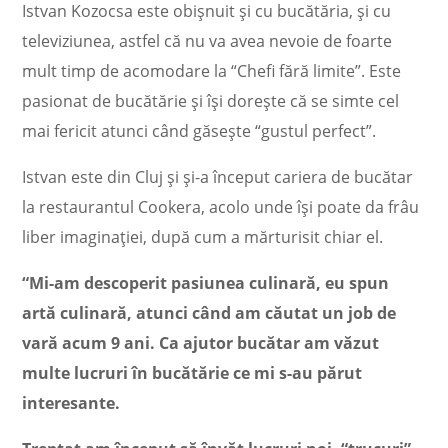
Istvan Kozocsa este obișnuit și cu bucătăria, și cu
televiziunea, astfel că nu va avea nevoie de foarte
mult timp de acomodare la “Chefi fără limite”. Este
pasionat de bucătărie și își dorește că se simte cel
mai fericit atunci când găsește “gustul perfect”.
Istvan este din Cluj și și-a început cariera de bucătar
la restaurantul Cookera, acolo unde își poate da frâu
liber imaginației, după cum a mărturisit chiar el.
“Mi-am descoperit pasiunea culinară, eu spun
artă culinară, atunci când am căutat un job de
vară acum 9 ani. Ca ajutor bucătar am văzut
multe lucruri în bucătărie ce mi s-au părut
interesante.