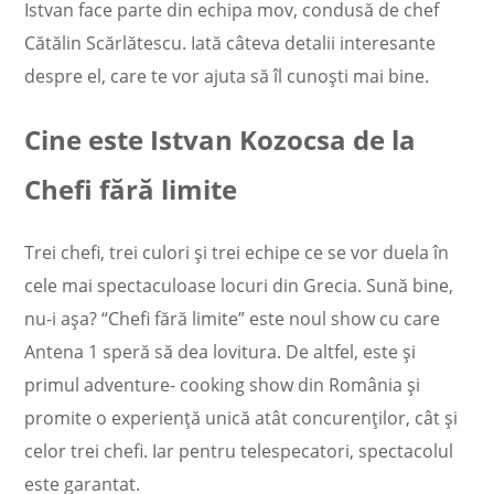
Istvan face parte din echipa mov, condusă de chef
Cătălin Scărlătescu. Iată câteva detalii interesante
despre el, care te vor ajuta să îl cunoști mai bine.
Cine este
Istvan Kozocsa
de la
Chefi fără limite
Trei chefi, trei culori și trei echipe ce se vor duela în
cele mai spectaculoase locuri din Grecia. Sună bine,
nu-i așa? “Chefi fără limite” este noul show cu care
Antena 1 speră să dea lovitura. De altfel, este și
primul adventure- cooking show din România și
promite o experiență unică atât concurenților, cât și
celor trei chefi. Iar pentru telespecatori, spectacolul
este garantat.