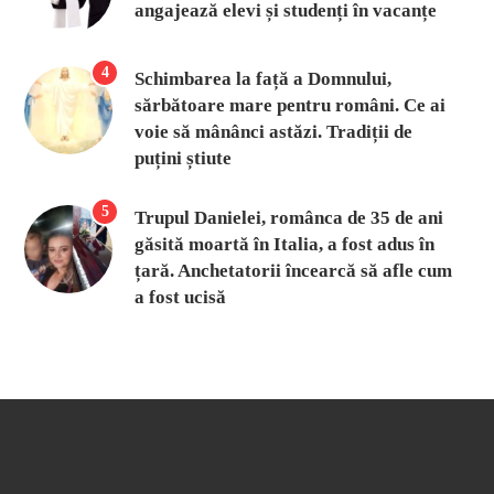
angajează elevi și studenți în vacanțe
4
Schimbarea la față a Domnului,
sărbătoare mare pentru români. Ce ai
voie să mânânci astăzi. Tradiții de
puțini știute
5
Trupul Danielei, românca de 35 de ani
găsită moartă în Italia, a fost adus în
țară. Anchetatorii încearcă să afle cum
a fost ucisă