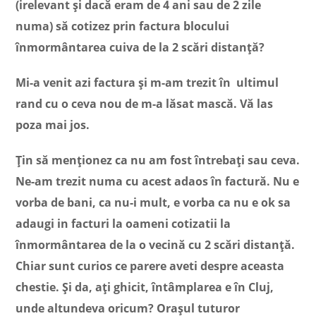
(irelevant și dacă eram de 4 ani sau de 2 zile
numa) să cotizez prin factura blocului
înmormântarea cuiva de la 2 scări distanță?
Mi-a venit azi factura și m-am trezit în ultimul
rand cu o ceva nou de m-a lăsat mască. Vă las
poza mai jos.
Țin să menționez ca nu am fost întrebați sau ceva.
Ne-am trezit numa cu acest adaos în factură. Nu e
vorba de bani, ca nu-i mult, e vorba ca nu e ok sa
adaugi in facturi la oameni cotizatii la
înmormântarea de la o vecină cu 2 scări distanță.
Chiar sunt curios ce parere aveti despre aceasta
chestie. Și da, ați ghicit, întâmplarea e în Cluj,
unde altundeva oricum? Orașul tuturor