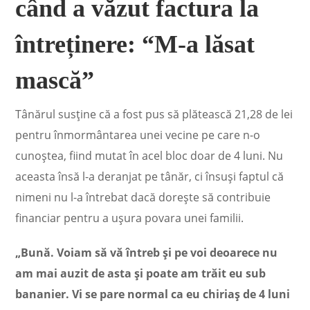
când a văzut factura la
întreținere: “M-a lăsat
mască”
Tânărul susține că a fost pus să plătească 21,28 de lei
pentru înmormântarea unei vecine pe care n-o
cunoștea, fiind mutat în acel bloc doar de 4 luni. Nu
aceasta însă l-a deranjat pe tânăr, ci însuși faptul că
nimeni nu l-a întrebat dacă dorește să contribuie
financiar pentru a ușura povara unei familii.
„Bună. Voiam să vă întreb și pe voi deoarece nu
am mai auzit de asta și poate am trăit eu sub
bananier. Vi se pare normal ca eu chiriaș de 4 luni