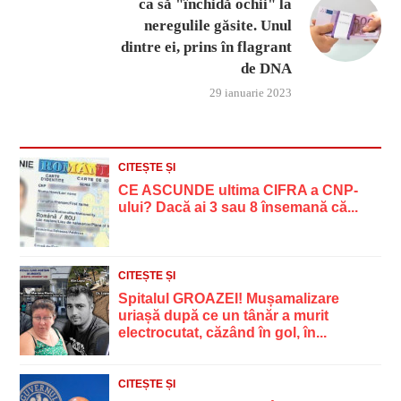
ca să "închidă ochii" la
neregulile găsite. Unul
dintre ei, prins în flagrant
de DNA
29 ianuarie 2023
CITEȘTE ȘI
CE ASCUNDE ultima CIFRA a CNP-
ului? Dacă ai 3 sau 8 însemană că...
CITEȘTE ȘI
Spitalul GROAZEI! Mușamalizare
uriașă după ce un tânăr a murit
electrocutat, căzând în gol, în...
CITEȘTE ȘI