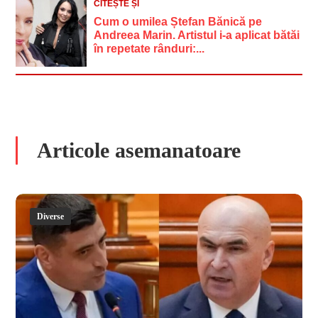
CITEȘTE ȘI
Cum o umilea Ștefan Bănică pe
Andreea Marin. Artistul i-a aplicat bătăi
în repetate rânduri:...
Articole asemanatoare
Diverse