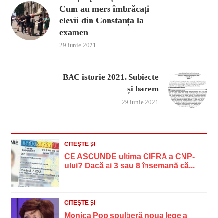
Cum au mers îmbrăcați
elevii din Constanța la
examen
29 iunie 2021
BAC istorie 2021. Subiecte
și barem
29 iunie 2021
CITEȘTE ȘI
CE ASCUNDE ultima CIFRA a CNP-
ului? Dacă ai 3 sau 8 însemană că...
CITEȘTE ȘI
Monica Pop spulberă noua lege a