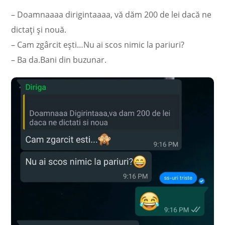
– Doamnaaaa dirigintaaaa, vă dăm 200 de lei dacă ne
dictați și nouă.
– Cam zgârcit ești…Nu ai scos nimic la pariuri?
– Ba da.Bani din buzunar.