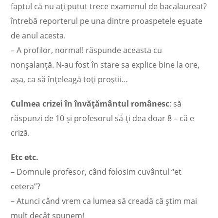
faptul că nu aţi putut trece examenul de bacalaureat?
întrebă reporterul pe una dintre proaspetele eşuate
de anul acesta.
– A profilor, normal! răspunde aceasta cu
nonşalanţă. N-au fost în stare sa explice bine la ore,
aşa, ca să înţeleagă toţi proştii…
Culmea crizei în învăţământul românesc
: să
răspunzi de 10 şi profesorul să-ţi dea doar 8 – că e
criză.
Etc etc.
– Domnule profesor, când folosim cuvântul “et
cetera”?
– Atunci când vrem ca lumea să creadă că ştim mai
mult decât spunem!