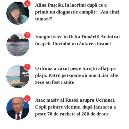
2
Alina Pușcău, în lacrimi după ce a
primit un diagnostic cumplit: „Am cinci
tumori”
3
Imagini rare în Delta Dunării! Au intrat
în apele fluviului în căutarea hranei
4
O dronă a căzut peste turiștii aflați pe
plajă. Patru persoane au murit, iar alte
zece au fost rănite
5
Atac masiv al Rusiei asupra Ucrainei.
Copii printre victime, după lansarea a
peste 70 de rachete și 280 de drone