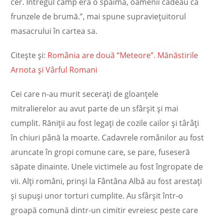
cer. Întregul câmp era o spaimă, oamenii cădeau ca
frunzele de brumă.”, mai spune supravieţuitorul
masacrului în cartea sa.
Citește și:
România are două “Meteore”. Mănăstirile
Arnota şi Vârful Romani
Cei care n-au murit seceraţi de gloanţele
mitralierelor au avut parte de un sfârşit şi mai
cumplit. Răniţii au fost legaţi de cozile cailor şi târâţi
în chiuri până la moarte. Cadavrele românilor au fost
aruncate în gropi comune care, se pare, fuseseră
săpate dinainte. Unele victimele au fost îngropate de
vii. Alţi români, prinşi la Fântâna Albă au fost arestaţi
şi supuşi unor torturi cumplite. Au sfârşit într-o
groapă comună dintr-un cimitir evreiesc peste care