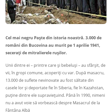
Cel mai negru Paște din istoria noastră. 3.000 de
români din Bucovina au murit pe 1 aprilie 1941,
seceraţi de mitralierele ruşilor.
Unii dintre ei – printre care și bebeluși – au sfârșit, de
vii, în gropi comune, acoperiți cu var. După masacru,
13.000 de suflete nevinovate au fost săltate din
casele lor și deportate fie în Siberia, fie în Kazahstan,
puține dintre ele supraviețuind. Până în 1990, nimeni
nu a avut voie să vorbească despre Masacrul de la
Fântâna Albă