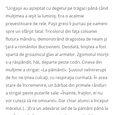
”Ucigaşii au aşteptat cu degetul pe trăgaci până când
mulţimea a ieşit la luminiş. Era o acalmie
prevestitoare de rele. Paşii greoi îi purtau pe oameni
spre un sfârşit fatal. Tricolorul din faţa coloanei
flutura mândru, demonstrând dragostea de neam şi
ţară a românilor Bucovineni. Deodată, liniştea a fost
spartă de groaznicul glas al armelor. Zgomotul morţii
s-a răspândit, hăt, departe peste codri. Cineva din
mulţime a strigat: «La pământ!». Şuvoiul neîntrerupt
de foc ne ţinea culcaţi, cu respiraţia curmată. În acea
stare de încremenire, un bărbat din primele rânduri
a strigat peste puterile sale: «Înainte, fraţilor, ei nu
vor cuteza să ne omoare!». Dar chiar atunci a început
măcelul. (…)Era un adevărat iad de la pământ până la