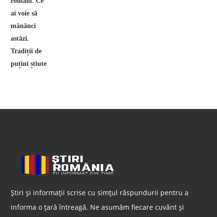
Știri și informații scrise cu simțul răspundurii pentru a
informa o țară întreagă. Ne asumăm fiecare cuvânt și