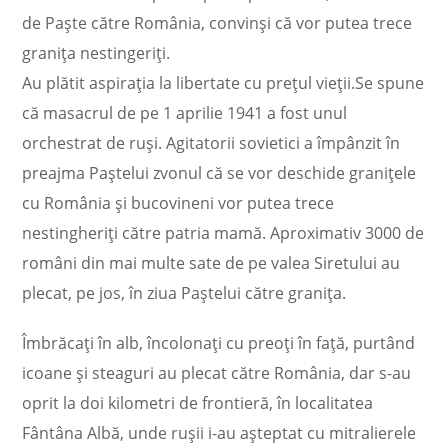
de Paşte către România, convinşi că vor putea trece
graniţa nestingeriţi.
Au plătit aspiraţia la libertate cu preţul vieţii.Se spune
că masacrul de pe 1 aprilie 1941 a fost unul
orchestrat de ruşi. Agitatorii sovietici a împânzit în
preajma Paştelui zvonul că se vor deschide graniţele
cu România şi bucovineni vor putea trece
nestingheriţi către patria mamă. Aproximativ 3000 de
români din mai multe sate de pe valea Siretului au
plecat, pe jos, în ziua Paştelui către graniţa.
Îmbrăcaţi în alb, încolonaţi cu preoţi în faţă, purtând
icoane şi steaguri au plecat către România, dar s-au
oprit la doi kilometri de frontieră, în localitatea
Fântâna Albă, unde ruşii i-au aşteptat cu mitralierele