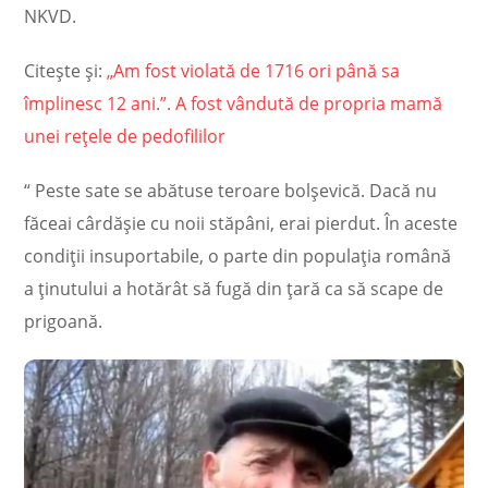
NKVD.
Citește și:
„Am fost violată de 1716 ori până sa
împlinesc 12 ani.”. A fost vândută de propria mamă
unei rețele de pedofililor
“ Peste sate se abătuse teroare bolşevică. Dacă nu
făceai cârdăşie cu noii stăpâni, erai pierdut. În aceste
condiţii insuportabile, o parte din populaţia română
a ţinutului a hotărât să fugă din ţară ca să scape de
prigoană.