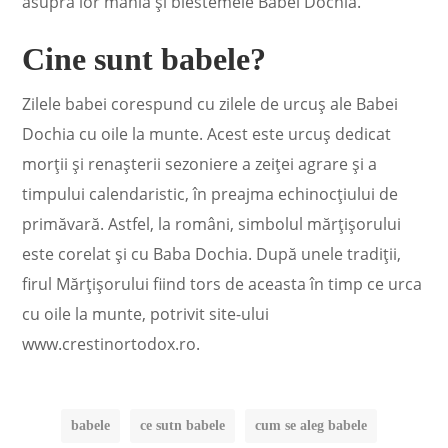
asupra lor mania și blestemele Babei Dochia.
Cine sunt babele?
Zilele babei corespund cu zilele de urcuş ale Babei
Dochia cu oile la munte. Acest este urcuş dedicat
morţii şi renaşterii sezoniere a zeiţei agrare şi a
timpului calendaristic, în preajma echinocţiului de
primăvară. Astfel, la români, simbolul mărţişorului
este corelat şi cu Baba Dochia. După unele tradiţii,
firul Mărţişorului fiind tors de aceasta în timp ce urca
cu oile la munte, potrivit site-ului
www.crestinortodox.ro.
babele
ce sutn babele
cum se aleg babele