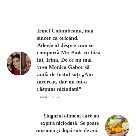
Irinel Columbeanu, mai
sincer ca oricând.
Adevărul despre cum se
comportă Mr. Pink cu fiica
lui, Irina. De ce nu mai
vrea Monica Gabor să
audă de fostul soț: „Am
încercat, dar nu mi-a
răspuns niciodată”
1 martie 2024
Singurul aliment care nu
expiră niciodată! Se poate
consuma și după sute de ani!