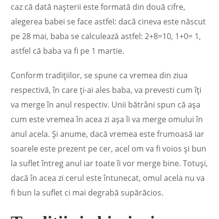
caz că dată naşterii este formată din două cifre,
alegerea babei se face astfel: dacă cineva este născut
pe 28 mai, baba se calculează astfel: 2+8=10, 1+0= 1,
astfel că baba va fi pe 1 martie.
Conform tradițiilor, se spune ca vremea din ziua
respectivă, în care ți-ai ales baba, va prevesti cum îți
va merge în anul respectiv. Unii bătrâni spun că aşa
cum este vremea în acea zi aşa îi va merge omului în
anul acela. Şi anume, dacă vremea este frumoasă iar
soarele este prezent pe cer, acel om va fi voios şi bun
la suflet întreg anul iar toate îi vor merge bine. Totuşi,
dacă în acea zi cerul este întunecat, omul acela nu va
fi bun la suflet ci mai degrabă supărăcios.