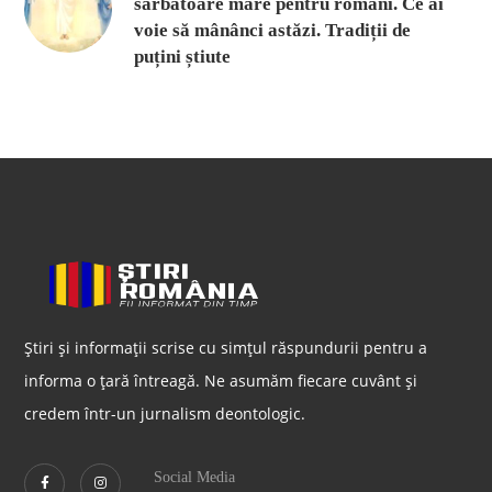
sărbătoare mare pentru români. Ce ai
voie să mânânci astăzi. Tradiții de
puțini știute
Știri și informații scrise cu simțul răspundurii pentru a
informa o țară întreagă. Ne asumăm fiecare cuvânt și
credem într-un jurnalism deontologic.
Social Media