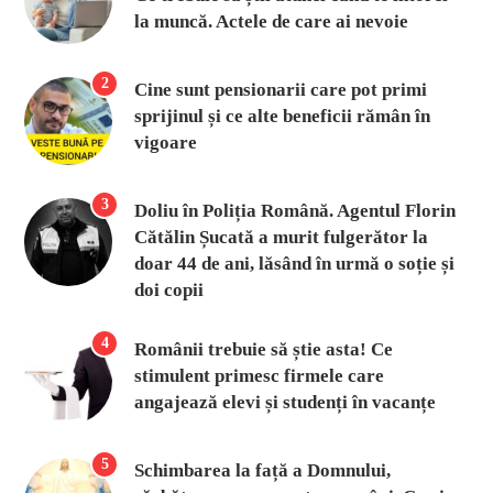
la muncă. Actele de care ai nevoie
2
Cine sunt pensionarii care pot primi
sprijinul și ce alte beneficii rămân în
vigoare
3
Doliu în Poliția Română. Agentul Florin
Cătălin Șucată a murit fulgerător la
doar 44 de ani, lăsând în urmă o soție și
doi copii
4
Românii trebuie să știe asta! Ce
stimulent primesc firmele care
angajează elevi și studenți în vacanțe
5
Schimbarea la față a Domnului,