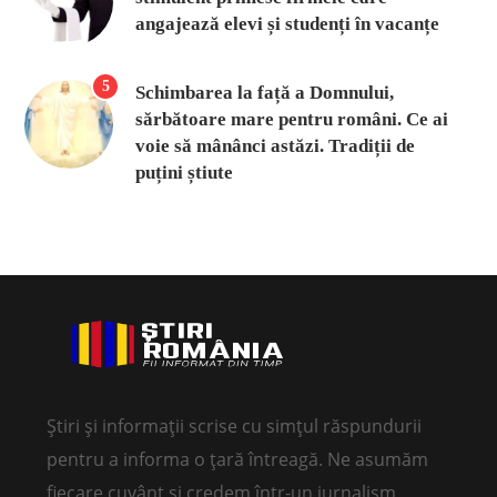
angajează elevi și studenți în vacanțe
5
Schimbarea la față a Domnului,
sărbătoare mare pentru români. Ce ai
voie să mânânci astăzi. Tradiții de
puțini știute
Știri și informații scrise cu simțul răspundurii
pentru a informa o țară întreagă. Ne asumăm
fiecare cuvânt și credem într-un jurnalism