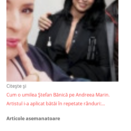
Citește și
Cum o umilea Ștefan Bănică pe Andreea Marin.
Artistul i-a aplicat bătăi în repetate rânduri:...
Articole asemanatoare