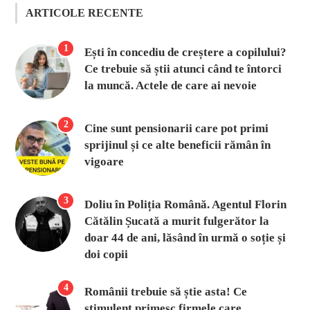
ARTICOLE RECENTE
1
Ești în concediu de creștere a copilului?
Ce trebuie să știi atunci când te întorci
la muncă. Actele de care ai nevoie
2
Cine sunt pensionarii care pot primi
sprijinul și ce alte beneficii rămân în
vigoare
3
Doliu în Poliția Română. Agentul Florin
Cătălin Șucată a murit fulgerător la
doar 44 de ani, lăsând în urmă o soție și
doi copii
4
Românii trebuie să știe asta! Ce
stimulent primesc firmele care