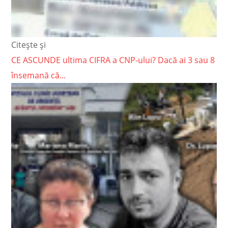
Citește și
CE ASCUNDE ultima CIFRA a CNP-ului? Dacă ai 3 sau 8
însemană că...