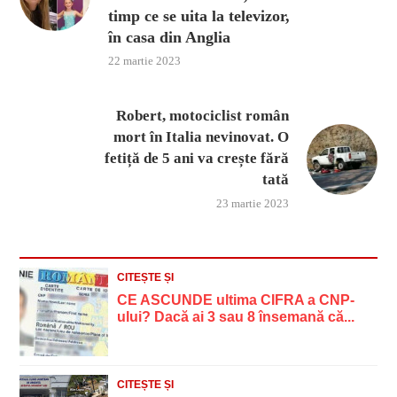
timp ce se uita la televizor,
în casa din Anglia
22 martie 2023
Robert, motociclist român
mort în Italia nevinovat. O
fetiță de 5 ani va crește fără
tată
23 martie 2023
CITEȘTE ȘI
CE ASCUNDE ultima CIFRA a CNP-
ului? Dacă ai 3 sau 8 însemană că...
CITEȘTE ȘI