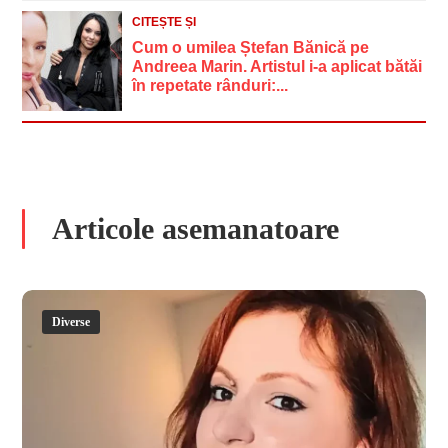
CITEȘTE ȘI
Cum o umilea Ștefan Bănică pe
Andreea Marin. Artistul i-a aplicat bătăi
în repetate rânduri:...
Articole asemanatoare
Diverse