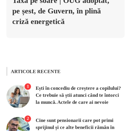
Taxa pe soare | OUG adoptat,
pe șest, de Guvern, în plină
criză energetică
ARTICOLE RECENTE
1
Ești în concediu de creștere a copilului?
Ce trebuie să știi atunci când te întorci
la muncă. Actele de care ai nevoie
2
Cine sunt pensionarii care pot primi
sprijinul și ce alte beneficii rămân în