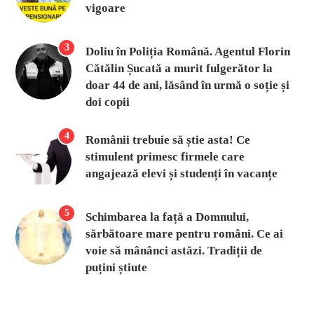
vigoare
3
Doliu în Poliția Română. Agentul Florin
Cătălin Șucată a murit fulgerător la
doar 44 de ani, lăsând în urmă o soție și
doi copii
4
Românii trebuie să știe asta! Ce
stimulent primesc firmele care
angajează elevi și studenți în vacanțe
5
Schimbarea la față a Domnului,
sărbătoare mare pentru români. Ce ai
voie să mânânci astăzi. Tradiții de
puțini știute