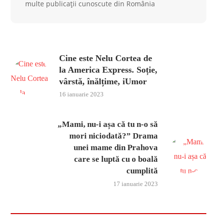
multe publicații cunoscute din România
Cine este Nelu Cortea de
la America Express. Soție,
vârstă, înălțime, iUmor
16 ianuarie 2023
„Mami, nu-i așa că tu n-o să
mori niciodată?” Drama
unei mame din Prahova
care se luptă cu o boală
cumplită
17 ianuarie 2023