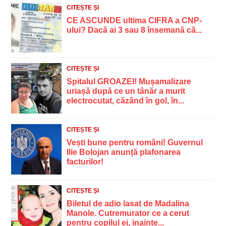
CITEȘTE ȘI
CE ASCUNDE ultima CIFRA a CNP-
ului? Dacă ai 3 sau 8 însemană că...
CITEȘTE ȘI
Spitalul GROAZEI! Mușamalizare
uriașă după ce un tânăr a murit
electrocutat, căzând în gol, în...
CITEȘTE ȘI
Vești bune pentru români! Guvernul
Ilie Bolojan anunță plafonarea
facturilor!
CITEȘTE ȘI
Biletul de adio lasat de Madalina
Manole. Cutremurator ce a cerut
pentru copilul ei, inainte...