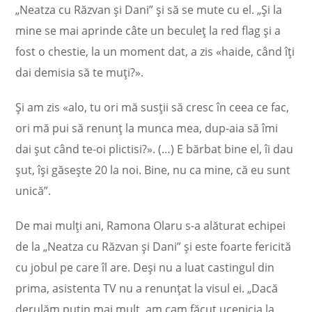
„Neatza cu Răzvan și Dani” și să se mute cu el. „Și la
mine se mai aprinde câte un beculeț la red flag și a
fost o chestie, la un moment dat, a zis «haide, când îți
dai demisia să te muți?».
Și am zis «alo, tu ori mă susții să cresc în ceea ce fac,
ori mă pui să renunț la munca mea, dup-aia să îmi
dai șut când te-oi plictisi?». (…) E bărbat bine el, îi dau
șut, își găsește 20 la noi. Bine, nu ca mine, că eu sunt
unică”.
De mai mulți ani, Ramona Olaru s-a alăturat echipei
de la „Neatza cu Răzvan și Dani” și este foarte fericită
cu jobul pe care îl are. Deși nu a luat castingul din
prima, asistenta TV nu a renunțat la visul ei. „Dacă
derulăm puțin mai mult, am cam făcut ucenicia la