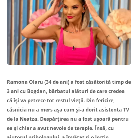
Ramona Olaru (34 de ani) a fost căsătorită timp de
3 ani cu Bogdan, bărbatul alături de care credea
că își va petrece tot restul vieții. Din fericire,
căsnicia nu a mers așa cum și-a dorit asistenta TV
de la Neatza. Despărțirea nu a fost ușoară pentru
ea și chiar a avut nevoie de terapie. Însă, cu
ajutorul psihologului, a învățat și o lecție