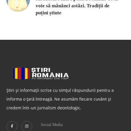
voie să mânânci astăzi. Tradiții de
puțini știute
Știri și informații scrise cu simțul răspundurii pentru a
informa o țară întreagă. Ne asumăm fiecare cuvânt și
credem într-un jurnalism deontologic.
Social Media