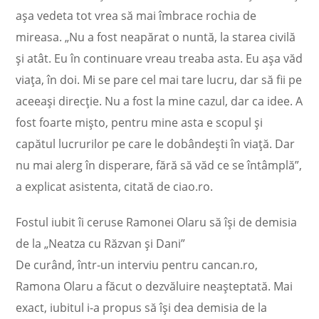
așa vedeta tot vrea să mai îmbrace rochia de
mireasa. „Nu a fost neapărat o nuntă, la starea civilă
și atât. Eu în continuare vreau treaba asta. Eu așa văd
viața, în doi. Mi se pare cel mai tare lucru, dar să fii pe
aceeași direcție. Nu a fost la mine cazul, dar ca idee. A
fost foarte mișto, pentru mine asta e scopul și
capătul lucrurilor pe care le dobândești în viață. Dar
nu mai alerg în disperare, fără să văd ce se întâmplă”,
a explicat asistenta, citată de ciao.ro.
Fostul iubit îi ceruse Ramonei Olaru să își de demisia
de la „Neatza cu Răzvan și Dani”
De curând, într-un interviu pentru cancan.ro,
Ramona Olaru a făcut o dezvăluire neașteptată. Mai
exact, iubitul i-a propus să își dea demisia de la