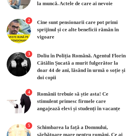
la muncă. Actele de care ai nevoie
2
Cine sunt pensionarii care pot primi
sprijinul și ce alte beneficii rămân în
vigoare
3
Doliu în Poliția Română. Agentul Florin
Cătălin Șucată a murit fulgerător la
doar 44 de ani, lăsând în urmă o soție și
doi copii
4
Românii trebuie să știe asta! Ce
stimulent primesc firmele care
angajează elevi și studenți în vacanțe
5
Schimbarea la față a Domnului,
sărbătoare mare pentru români. Ce ai