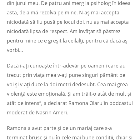
din jurul meu. De patru ani merg la psiholog în ideea
asta, de a mă rezolva pe mine. N-aș mai accepta
niciodată să fiu pusă pe locul doi, nu aș mai accepta
niciodată lipsa de respect. Am învățat să păstrez
pentru mine ce e greșit la ceilalți, pentru că dacă aș
vorbi…
Dacă i-ați cunoaște într-adevăr pe oamenii care au
trecut prin viața mea v-ați pune singuri pământ pe
voi și v-ați duce la doi metri dedesubt. Cea mai grea
violență este emoțională. Și am trăit-o atât de mult și
atât de intens”, a declarat Ramona Olaru în podcastul
moderat de Nasrin Ameri.
Ramona a avut parte și de un mariaj care s-a
terminat brusc și nu în cele mai bune condiții, chiar și