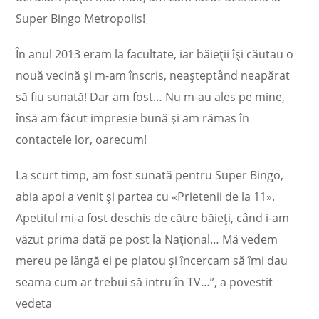
Super Bingo Metropolis!
În anul 2013 eram la facultate, iar băieții își căutau o
nouă vecină și m-am înscris, neașteptând neapărat
să fiu sunată! Dar am fost… Nu m-au ales pe mine,
însă am făcut impresie bună și am rămas în
contactele lor, oarecum!
La scurt timp, am fost sunată pentru Super Bingo,
abia apoi a venit și partea cu «Prietenii de la 11».
Apetitul mi-a fost deschis de către băieți, când i-am
văzut prima dată pe post la Național… Mă vedem
mereu pe lângă ei pe platou și încercam să îmi dau
seama cum ar trebui să intru în TV…”, a povestit
vedeta