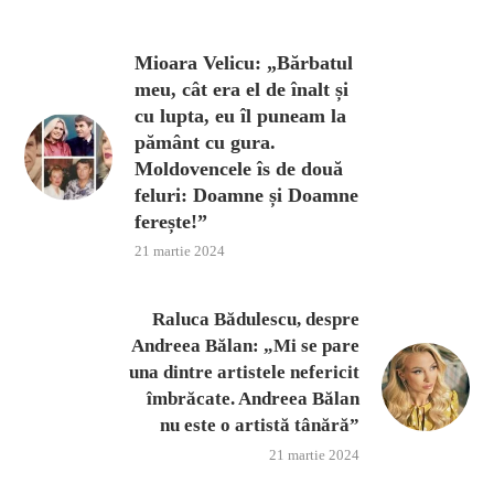
Mioara Velicu: „Bărbatul
meu, cât era el de înalt și
cu lupta, eu îl puneam la
pământ cu gura.
Moldovencele îs de două
feluri: Doamne și Doamne
ferește!”
21 martie 2024
Raluca Bădulescu, despre
Andreea Bălan: „Mi se pare
una dintre artistele nefericit
îmbrăcate. Andreea Bălan
nu este o artistă tânără”
21 martie 2024