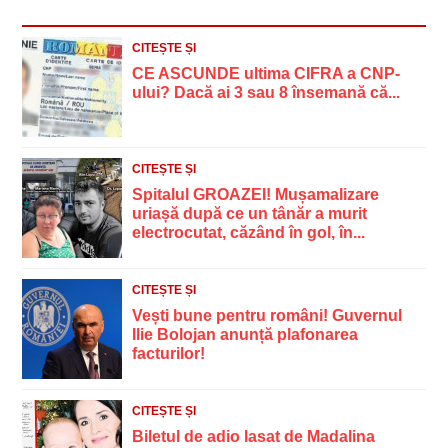
CITEȘTE ȘI
CE ASCUNDE ultima CIFRA a CNP-
ului? Dacă ai 3 sau 8 însemană că...
CITEȘTE ȘI
Spitalul GROAZEI! Mușamalizare
uriașă după ce un tânăr a murit
electrocutat, căzând în gol, în...
CITEȘTE ȘI
Vești bune pentru români! Guvernul
Ilie Bolojan anunță plafonarea
facturilor!
CITEȘTE ȘI
Biletul de adio lasat de Madalina