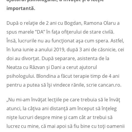
importantă.
După o relație de 2 ani cu Bogdan, Ramona Olaru a
spus marele ”DA” în fața ofițerului de stare civilă.
Însă, lucrurile nu au funcționat așa cum spera. Astfel,
în luna iunie a anului 2019, după 3 ani de căsnicie, cei
doi au divorțat. După separare, asistenta de la
Neatza cu Răzvan și Dani a cerut ajutorul
psihologului. Blondina a făcut terapie timp de 4 ani
pentru a putea să își vindece rănile, scrie cancan.ro.
„Nu mi-am învățat lecțiile pe care trebuia să le învăț
atunci, la câțiva ani distanță am început să înțeleg
niște lucruri despre mine și cam cât ar trebui să
lucrez cu mine, că mai apoi să fiu bine cu toți oamenii