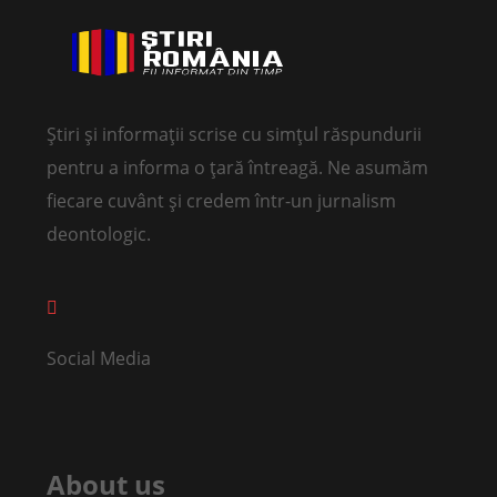
Știri și informații scrise cu simțul răspundurii
pentru a informa o țară întreagă. Ne asumăm
fiecare cuvânt și credem într-un jurnalism
deontologic.
Social Media
About us