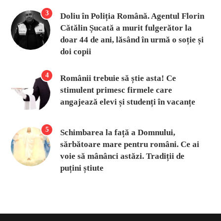
3
Doliu în Poliția Română. Agentul Florin
Cătălin Șucată a murit fulgerător la
doar 44 de ani, lăsând în urmă o soție și
doi copii
4
Românii trebuie să știe asta! Ce
stimulent primesc firmele care
angajează elevi și studenți în vacanțe
5
Schimbarea la față a Domnului,
sărbătoare mare pentru români. Ce ai
voie să mânânci astăzi. Tradiții de
puțini știute