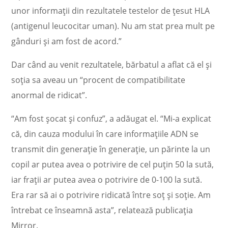
unor informații din rezultatele testelor de țesut HLA
(antigenul leucocitar uman). Nu am stat prea mult pe
gânduri și am fost de acord.”
Dar când au venit rezultatele, bărbatul a aflat că el și
soția sa aveau un “procent de compatibilitate
anormal de ridicat”.
“Am fost șocat și confuz”, a adăugat el. “Mi-a explicat
că, din cauza modului în care informațiile ADN se
transmit din generație în generație, un părinte la un
copil ar putea avea o potrivire de cel puțin 50 la sută,
iar frații ar putea avea o potrivire de 0-100 la sută.
Era rar să ai o potrivire ridicată între soț și soție. Am
întrebat ce înseamnă asta”, relatează publicația
Mirror.