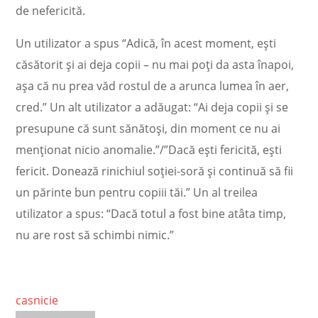
de nefericită.
Un utilizator a spus “Adică, în acest moment, ești
căsătorit și ai deja copii – nu mai poți da asta înapoi,
așa că nu prea văd rostul de a arunca lumea în aer,
cred.” Un alt utilizator a adăugat: “Ai deja copii și se
presupune că sunt sănătoși, din moment ce nu ai
menționat nicio anomalie.”/”Dacă ești fericită, ești
fericit. Donează rinichiul soției-soră și continuă să fii
un părinte bun pentru copiii tăi.” Un al treilea
utilizator a spus: “Dacă totul a fost bine atâta timp,
nu are rost să schimbi nimic.”
casnicie