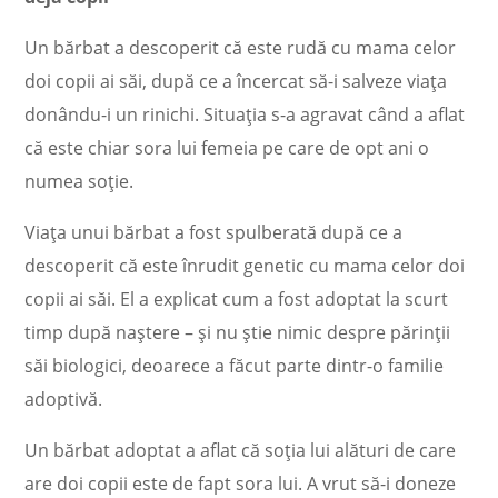
Un bărbat a descoperit că este rudă cu mama celor
doi copii ai săi, după ce a încercat să-i salveze viața
donându-i un rinichi. Situația s-a agravat când a aflat
că este chiar sora lui femeia pe care de opt ani o
numea soție.
Viața unui bărbat a fost spulberată după ce a
descoperit că este înrudit genetic cu mama celor doi
copii ai săi. El a explicat cum a fost adoptat la scurt
timp după naștere – și nu știe nimic despre părinții
săi biologici, deoarece a făcut parte dintr-o familie
adoptivă.
Un bărbat adoptat a aflat că soția lui alături de care
are doi copii este de fapt sora lui. A vrut să-i doneze