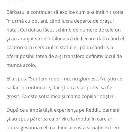
Bărbatul a continuat să explice cum și-a întâlnit soția
în urmă cu opt ani, când lucra departe de orașul
natal. Cei doi au făcut schimb de numere de telefon
și au aranjat să se întâlnească de fiecare dată când el
călătorea cu serviciul în statul ei, până când i s-a
oferit posibilitatea de a-și transfera definitiv locul de
muncă acolo.
El a spus: “Suntem rude – nu, nu glumesc. Nu știu ce
să fac în continuare, dar știu că s-ar putea să fie
greșit. Ea este soția mea și mama copiilor noștri”.
După ce a împărtășit experiența pe Reddit, oamenii
și-au spus părerea cu privire la modul în care ar
putea gestiona cel mai bine această situație extrem