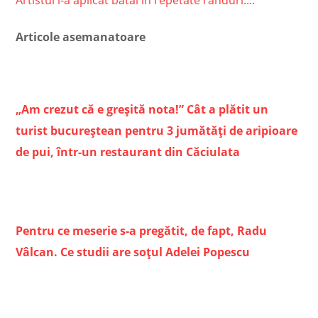
Artistul i-a aplicat bătăi în repetate rânduri:...
Articole asemanatoare
„Am crezut că e greșită nota!” Cât a plătit un
turist bucureștean pentru 3 jumătăți de aripioare
de pui, într-un restaurant din Căciulata
Pentru ce meserie s-a pregătit, de fapt, Radu
Vâlcan. Ce studii are soțul Adelei Popescu