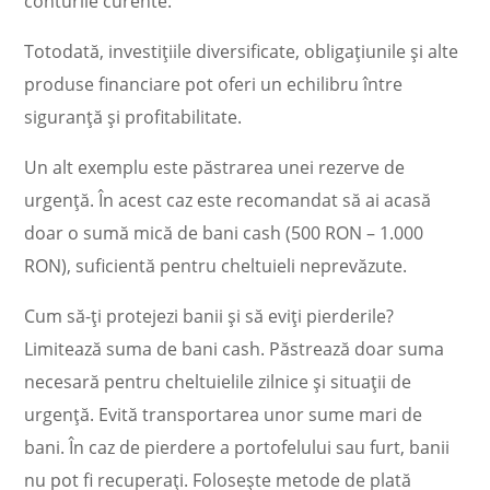
conturile curente.
Totodată, investițiile diversificate, obligațiunile și alte
produse financiare pot oferi un echilibru între
siguranță și profitabilitate.
Un alt exemplu este păstrarea unei rezerve de
urgență. În acest caz este recomandat să ai acasă
doar o sumă mică de bani cash (500 RON – 1.000
RON), suficientă pentru cheltuieli neprevăzute.
Cum să-ți protejezi banii și să eviți pierderile?
Limitează suma de bani cash. Păstrează doar suma
necesară pentru cheltuielile zilnice și situații de
urgență. Evită transportarea unor sume mari de
bani. În caz de pierdere a portofelului sau furt, banii
nu pot fi recuperați. Folosește metode de plată