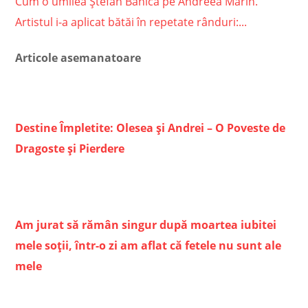
Cum o umilea Ștefan Bănică pe Andreea Marin.
Artistul i-a aplicat bătăi în repetate rânduri:...
Articole asemanatoare
Destine Împletite: Olesea și Andrei – O Poveste de
Dragoste și Pierdere
Am jurat să rămân singur după moartea iubitei
mele soții, într-o zi am aflat că fetele nu sunt ale
mele