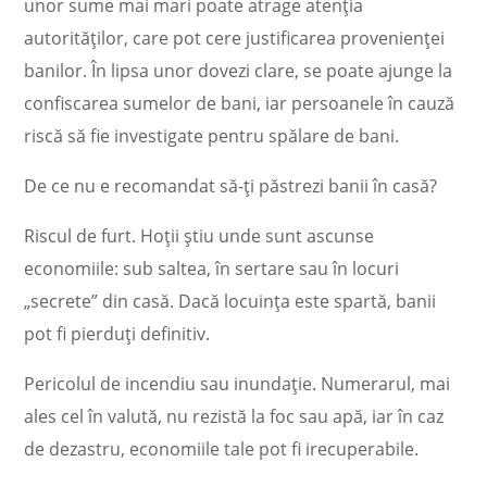
unor sume mai mari poate atrage atenția
autorităților, care pot cere justificarea provenienței
banilor. În lipsa unor dovezi clare, se poate ajunge la
confiscarea sumelor de bani, iar persoanele în cauză
riscă să fie investigate pentru spălare de bani.
De ce nu e recomandat să-ți păstrezi banii în casă?
Riscul de furt. Hoții știu unde sunt ascunse
economiile: sub saltea, în sertare sau în locuri
„secrete” din casă. Dacă locuința este spartă, banii
pot fi pierduți definitiv.
Pericolul de incendiu sau inundație. Numerarul, mai
ales cel în valută, nu rezistă la foc sau apă, iar în caz
de dezastru, economiile tale pot fi irecuperabile.