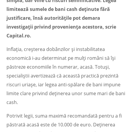
simplă, dar vine cu riscuri semnificative. Legea
limitează sumele de bani cash deținute fără
justificare, însă autoritățile pot demara
investigații privind proveniența acestora, scrie
Capital.ro.
Inflația, creșterea dobânzilor și instabilitatea
economică i-au determinat pe mulți români să își
păstreze economiile în numerar, acasă. Totuși,
specialiștii avertizează că această practică prezintă
riscuri uriașe, iar legea anti-spălare de bani impune
limite clare privind deținerea unor sume mari de bani
cash.
Potrivit legii, suma maximă recomandată pentru a fi
păstrată acasă este de 10.000 de euro. Deținerea