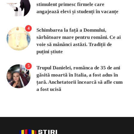
stimulent primesc firmele care
angajează elevi și studenți în vacanțe
4
Schimbarea la față a Domnului,
sărbătoare mare pentru români. Ce ai
voie să mânânci astăzi. Tradiții de
puțini știute
5
Trupul Danielei, românca de 35 de ani
găsită moartă în Italia, a fost adus în
țară. Anchetatorii încearcă să afle cum
a fost ucisă