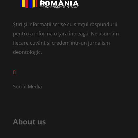
Știri și informații scrise cu simțul răspundurii
pentru a informa o țară întreagă. Ne asumăm
fiecare cuvânt și credem într-un jurnalism
deontologic.
Social Media
About us