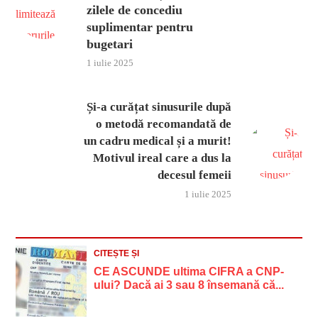
zilele de concediu
suplimentar pentru
bugetari
1 iulie 2025
Și-a curățat sinusurile după
o metodă recomandată de
un cadru medical și a murit!
Motivul ireal care a dus la
decesul femeii
1 iulie 2025
CITEȘTE ȘI
CE ASCUNDE ultima CIFRA a CNP-
ului? Dacă ai 3 sau 8 însemană că...