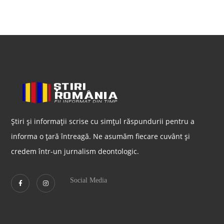
Știri și informații scrise cu simțul răspundurii pentru a
informa o țară întreagă. Ne asumăm fiecare cuvânt și
credem într-un jurnalism deontologic.
Social Media