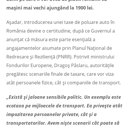
mașini mai vechi ajungând la 1900 lei.
Așadar, introducerea unei taxe de poluare auto în
România devine o certitudine, după ce Guvernul a
anunțat că măsura este parte esențială a
angajamentelor asumate prin Planul Național de
Redresare și Reziliență (PNRR). Potrivit ministrului
Fondurilor Europene, Dragoș Pâslaru, autoritățile
pregătesc scenariile finale de taxare, care vor viza
atât persoanele fizice, cât și companiile de transport.
„Există și jaloane sensibile politic. Un exemplu este
ecotaxa pe mijloacele de transport. Ea privește atât
impozitarea persoanelor private, cât și a
transportatorilor. Avem niște scenarii cât poate să