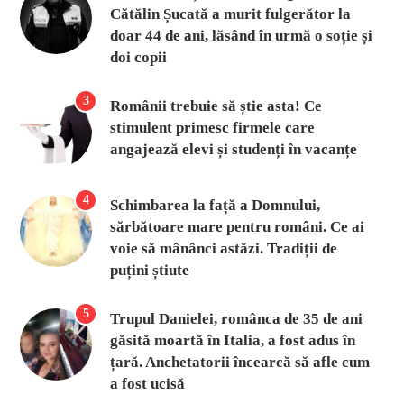
Cătălin Șucată a murit fulgerător la
doar 44 de ani, lăsând în urmă o soție și
doi copii
3
Românii trebuie să știe asta! Ce
stimulent primesc firmele care
angajează elevi și studenți în vacanțe
4
Schimbarea la față a Domnului,
sărbătoare mare pentru români. Ce ai
voie să mânânci astăzi. Tradiții de
puțini știute
5
Trupul Danielei, românca de 35 de ani
găsită moartă în Italia, a fost adus în
țară. Anchetatorii încearcă să afle cum
a fost ucisă