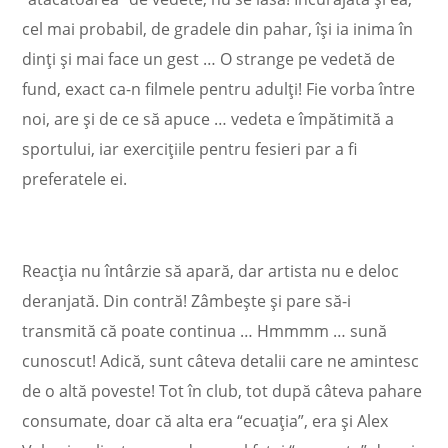
cel mai probabil, de gradele din pahar, își ia inima în
dinți și mai face un gest … O strange pe vedetă de
fund, exact ca-n filmele pentru adulți! Fie vorba între
noi, are și de ce să apuce … vedeta e împătimită a
sportului, iar exercițiile pentru fesieri par a fi
preferatele ei.
Reacția nu întârzie să apară, dar artista nu e deloc
deranjată. Din contră! Zâmbește și pare să-i
transmită că poate continua … Hmmmm … sună
cunoscut! Adică, sunt câteva detalii care ne amintesc
de o altă poveste! Tot în club, tot după câteva pahare
consumate, doar că alta era “ecuația”, era și Alex