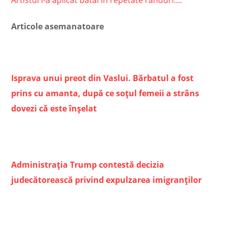
Artistul i-a aplicat bătăi în repetate rânduri:...
Articole asemanatoare
Isprava unui preot din Vaslui. Bărbatul a fost
prins cu amanta, după ce soțul femeii a strâns
dovezi că este înșelat
Administrația Trump contestă decizia
judecătorească privind expulzarea imigranților