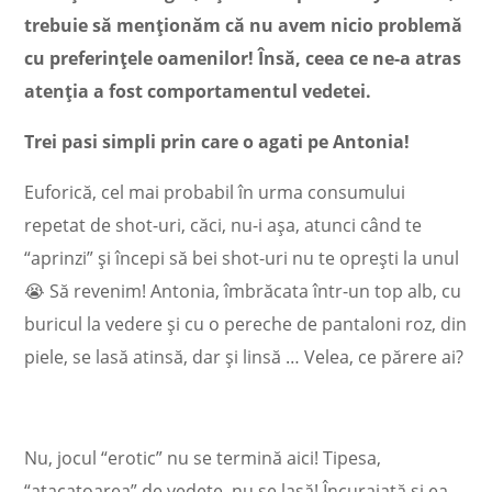
trebuie să menționăm că nu avem nicio problemă
cu preferințele oamenilor! Însă, ceea ce ne-a atras
atenția a fost comportamentul vedetei.
Trei pasi simpli prin care o agati pe Antonia!
Euforică, cel mai probabil în urma consumului
repetat de shot-uri, căci, nu-i așa, atunci când te
“aprinzi” și începi să bei shot-uri nu te oprești la unul
😭 Să revenim! Antonia, îmbrăcata într-un top alb, cu
buricul la vedere și cu o pereche de pantaloni roz, din
piele, se lasă atinsă, dar și linsă … Velea, ce părere ai?
Nu, jocul “erotic” nu se termină aici! Tipesa,
“atacatoarea” de vedete, nu se lasă! Încurajată și ea,