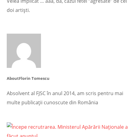
Velea implicat … aaa, da, cazul fetei “agresate” de cei
doi artiști.
About
Florin Tomescu
Absolvent al FJSC în anul 2014, am scris pentru mai
multe publicații cunoscute din România