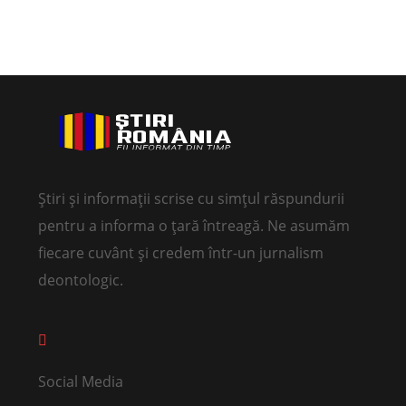
Știri și informații scrise cu simțul răspundurii
pentru a informa o țară întreagă. Ne asumăm
fiecare cuvânt și credem într-un jurnalism
deontologic.
Social Media