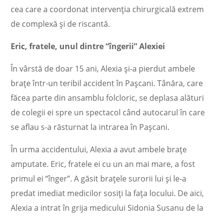
cea care a coordonat intervenţia chirurgicală extrem
de complexă şi de riscantă.
Eric, fratele, unul dintre “îngerii” Alexiei
În vârstă de doar 15 ani, Alexia şi-a pierdut ambele
braţe într-un teribil accident în Paşcani. Tânăra, care
făcea parte din ansamblu folcloric, se deplasa alături
de colegii ei spre un spectacol când autocarul în care
se aflau s-a răsturnat la intrarea în Paşcani.
În urma accidentului, Alexia a avut ambele braţe
amputate. Eric, fratele ei cu un an mai mare, a fost
primul ei “înger”. A găsit braţele surorii lui şi le-a
predat imediat medicilor sosiţi la faţa locului. De aici,
Alexia a intrat în grija medicului Sidonia Susanu de la