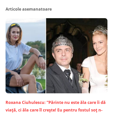
Articole asemanatoare
Roxana Ciuhulescu: ”Părinte nu este ăla care îi dă
viață, ci ăla care îl crește! Eu pentru fostul soț n-