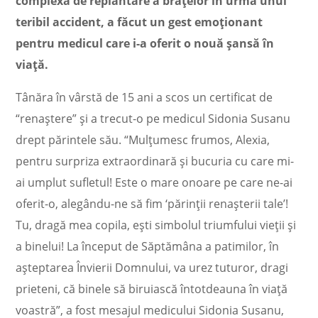
complexă de replantare a braţelor în urma unui
teribil accident, a făcut un gest emoţionant
pentru medicul care i-a oferit o nouă şansă în
viaţă.
Tânăra în vârstă de 15 ani a scos un certificat de
“renaştere” şi a trecut-o pe medicul Sidonia Susanu
drept părintele său. “Mulțumesc frumos, Alexia,
pentru surpriza extraordinară și bucuria cu care mi-
ai umplut sufletul! Este o mare onoare pe care ne-ai
oferit-o, alegându-ne să fim ‘părinții renașterii tale’!
Tu, dragă mea copila, ești simbolul triumfului vieții și
a binelui! La început de Săptămâna a patimilor, în
așteptarea Învierii Domnului, va urez tuturor, dragi
prieteni, că binele să biruiască întotdeauna în viață
voastră”, a fost mesajul medicului Sidonia Susanu,