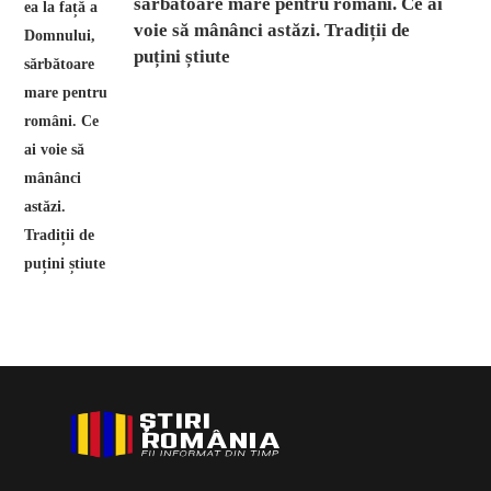
sărbătoare mare pentru români. Ce ai
voie să mânânci astăzi. Tradiții de
puțini știute