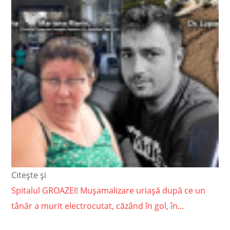
Citește și
Spitalul GROAZEI! Mușamalizare uriașă după ce un
tânăr a murit electrocutat, căzând în gol, în...