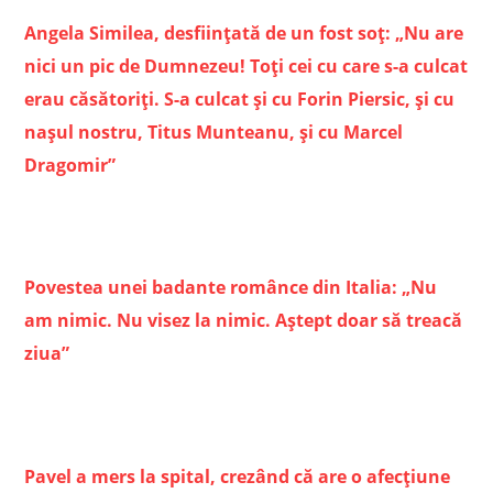
Angela Similea, desfiinţată de un fost soț: „Nu are
nici un pic de Dumnezeu! Toţi cei cu care s-a culcat
erau căsătoriţi. S-a culcat şi cu Forin Piersic, şi cu
naşul nostru, Titus Munteanu, şi cu Marcel
Dragomir”
Povestea unei badante românce din Italia: „Nu
am nimic. Nu visez la nimic. Aștept doar să treacă
ziua”
Pavel a mers la spital, crezând că are o afecțiune