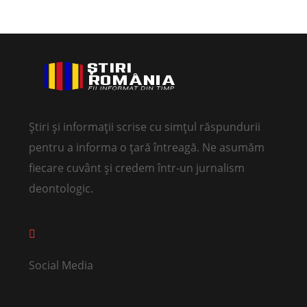
Știri și informații scrise cu simțul răspundurii
pentru a informa o țară întreagă. Ne asumăm
fiecare cuvânt și credem într-un jurnalism
deontologic.
Social Media