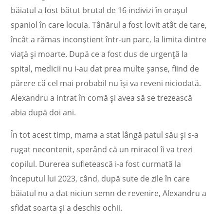
băiatul a fost bătut brutal de 16 indivizi în orașul
spaniol în care locuia. Tânărul a fost lovit atât de tare,
încât a rămas inconștient într-un parc, la limita dintre
viață și moarte. După ce a fost dus de urgență la
spital, medicii nu i-au dat prea multe șanse, fiind de
părere că cel mai probabil nu își va reveni niciodată.
Alexandru a intrat în comă și avea să se trezească
abia după doi ani.
În tot acest timp, mama a stat lângă patul său și s-a
rugat necontenit, sperând că un miracol îi va trezi
copilul. Durerea sufletească i-a fost curmată la
începutul lui 2023, când, după sute de zile în care
băiatul nu a dat niciun semn de revenire, Alexandru a
sfidat soarta și a deschis ochii.