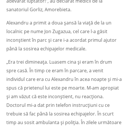
adevărat luptător!”, au declarat medicii de la
sanatoriul Gorliz, Amorebieta.
Alexandru a primit a doua șansă la viață de la un
localnic pe nume Jon Zugazua, cel care l-a găsit
inconștient în parc și care i-a acordat primul ajutor
până la sosirea echipajelor medicale.
„Era trei dimineaţa. Luasem cina şi eram în drum
spre casă. În timp ce eram în parcare, a venit
individul care era cu Alexandru în acea noapte şi mi-a
spus că prietenul lui este pe moarte. M-am apropiat
şi am văzut că este inconştient, nu reacţiona.
Doctorul mi-a dat prin telefon instrucţiuni cu ce
trebuie să fac până la sosirea echipajelor. În scurt
timp au sosit ambulanta şi poliţia. În zilele următoare