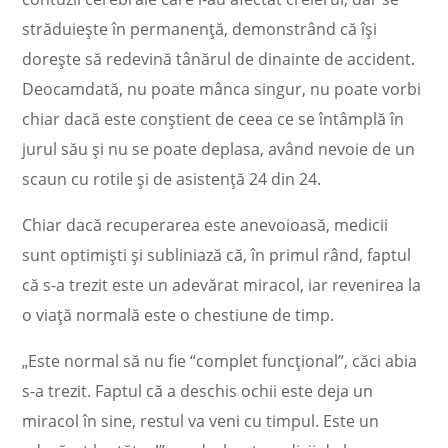
străduiește în permanență, demonstrând că își
dorește să redevină tânărul de dinainte de accident.
Deocamdată, nu poate mânca singur, nu poate vorbi
chiar dacă este conștient de ceea ce se întâmplă în
jurul său și nu se poate deplasa, având nevoie de un
scaun cu rotile și de asistență 24 din 24.
Chiar dacă recuperarea este anevoioasă, medicii
sunt optimiști și subliniază că, în primul rând, faptul
că s-a trezit este un adevărat miracol, iar revenirea la
o viață normală este o chestiune de timp.
„Este normal să nu fie “complet funcțional”, căci abia
s-a trezit. Faptul că a deschis ochii este deja un
miracol în sine, restul va veni cu timpul. Este un