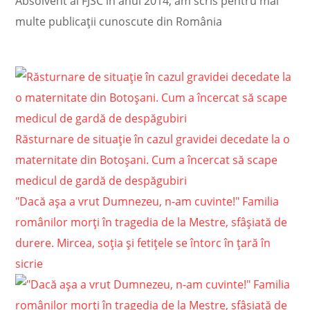
Absolvent al FJSC în anul 2014, am scris pentru mai
multe publicații cunoscute din România
Răsturnare de situație în cazul gravidei decedate la o
maternitate din Botoșani. Cum a încercat să scape
medicul de gardă de despăgubiri
"Dacă aşa a vrut Dumnezeu, n-am cuvinte!" Familia
românilor morţi în tragedia de la Mestre, sfâşiată de
durere. Mircea, soţia şi fetiţele se întorc în ţară în
sicrie