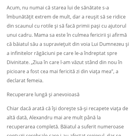
Acum, nu numai că starea lui de sănătate s-a
îmbunătățit extrem de mult, dar a reușit să se ridice
din scaunul cu rotile și să facă primii pași cu ajutorul
unui cadru. Mama sa este în culmea fericirii și afirmă
că băiatul său a supraviețuit din voia Lui Dumnezeu și
a infinitelor răgăciuni pe care le-a îndreptat spre
Divinitate. „Ziua în care l-am văzut stând din nou în
picioare a fost cea mai fericită zi din viața mea”, a
declarat femeia.
Recuperare lungă și anevoioasă
Chiar dacă arată că își dorește să-și recapete viața de
altă dată, Alexandru mai are mult până la
recuperarea completă. Băiatul a suferit numeroase
contuzii cerebrale care i-au afectat creierul, dar se