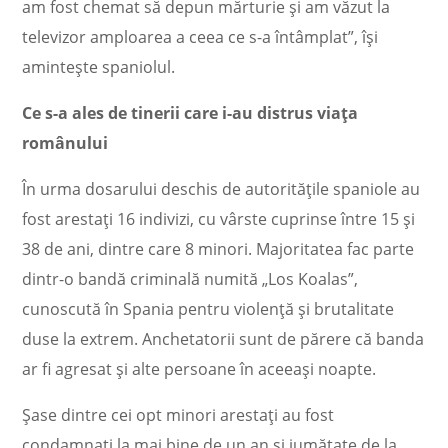
am fost chemat să depun mărturie şi am văzut la
televizor amploarea a ceea ce s-a întâmplat”, își
amintește spaniolul.
Ce s-a ales de tinerii care i-au distrus viața
românului
În urma dosarului deschis de autoritățile spaniole au
fost arestați 16 indivizi, cu vârste cuprinse între 15 și
38 de ani, dintre care 8 minori. Majoritatea fac parte
dintr-o bandă criminală numită „Los Koalas”,
cunoscută în Spania pentru violență și brutalitate
duse la extrem. Anchetatorii sunt de părere că banda
ar fi agresat și alte persoane în aceeaşi noapte.
Șase dintre cei opt minori arestați au fost
condamnați la mai bine de un an și jumătate de la