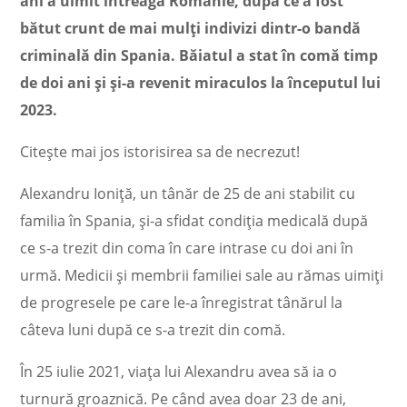
ani a uimit întreaga Românie, după ce a fost
bătut crunt de mai mulți indivizi dintr-o bandă
criminală din Spania. Băiatul a stat în comă timp
de doi ani și și-a revenit miraculos la începutul lui
2023.
Citește mai jos istorisirea sa de necrezut!
Alexandru Ioniță, un tânăr de 25 de ani stabilit cu
familia în Spania, și-a sfidat condiția medicală după
ce s-a trezit din coma în care intrase cu doi ani în
urmă. Medicii și membrii familiei sale au rămas uimiți
de progresele pe care le-a înregistrat tânărul la
câteva luni după ce s-a trezit din comă.
În 25 iulie 2021, viața lui Alexandru avea să ia o
turnură groaznică. Pe când avea doar 23 de ani,