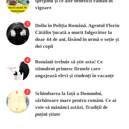
sprijinul și ce alte beneficii rămân în
vigoare
3
Doliu în Poliția Română. Agentul Florin
Cătălin Șucată a murit fulgerător la
doar 44 de ani, lăsând în urmă o soție și
doi copii
4
Românii trebuie să știe asta! Ce
stimulent primesc firmele care
angajează elevi și studenți în vacanțe
5
Schimbarea la față a Domnului,
sărbătoare mare pentru români. Ce ai
voie să mânânci astăzi. Tradiții de
puțini știute