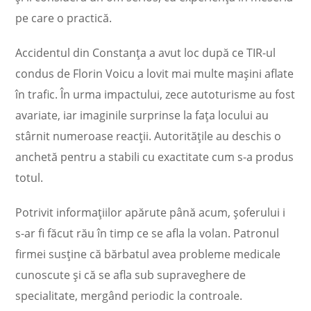
pe care o practică.
Accidentul din Constanța a avut loc după ce TIR-ul
condus de Florin Voicu a lovit mai multe mașini aflate
în trafic. În urma impactului, zece autoturisme au fost
avariate, iar imaginile surprinse la fața locului au
stârnit numeroase reacții. Autoritățile au deschis o
anchetă pentru a stabili cu exactitate cum s-a produs
totul.
Potrivit informațiilor apărute până acum, șoferului i
s-ar fi făcut rău în timp ce se afla la volan. Patronul
firmei susține că bărbatul avea probleme medicale
cunoscute și că se afla sub supraveghere de
specialitate, mergând periodic la controale.