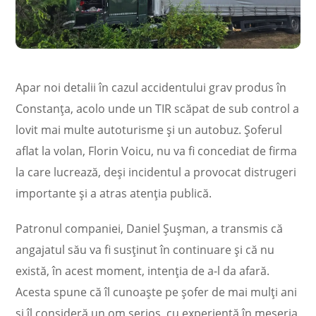
Apar noi detalii în cazul accidentului grav produs în
Constanța, acolo unde un TIR scăpat de sub control a
lovit mai multe autoturisme și un autobuz. Șoferul
aflat la volan, Florin Voicu, nu va fi concediat de firma
la care lucrează, deși incidentul a provocat distrugeri
importante și a atras atenția publică.
Patronul companiei, Daniel Șușman, a transmis că
angajatul său va fi susținut în continuare și că nu
există, în acest moment, intenția de a-l da afară.
Acesta spune că îl cunoaște pe șofer de mai mulți ani
și îl consideră un om serios, cu experiență în meseria