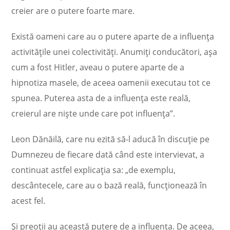
creier are o putere foarte mare.
Există oameni care au o putere aparte de a influența
activitățile unei colectivități. Anumiți conducători, așa
cum a fost Hitler, aveau o putere aparte de a
hipnotiza masele, de aceea oamenii executau tot ce
spunea. Puterea asta de a influența este reală,
creierul are niște unde care pot influența”.
Leon Dănăilă, care nu ezită să-l aducă în discuție pe
Dumnezeu de fiecare dată când este intervievat, a
continuat astfel explicația sa: „de exemplu,
descântecele, care au o bază reală, funcționează în
acest fel.
Și preoții au această putere de a influența. De aceea,