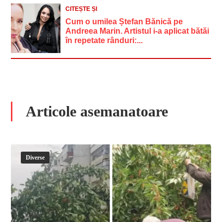
CITEȘTE ȘI
Cum o umilea Ștefan Bănică pe
Andreea Marin. Artistul i-a aplicat bătăi
în repetate rânduri:...
Articole asemanatoare
Diverse