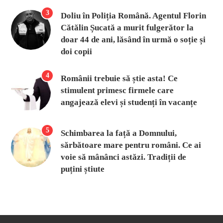
3
Doliu în Poliția Română. Agentul Florin
Cătălin Șucată a murit fulgerător la
doar 44 de ani, lăsând în urmă o soție și
doi copii
4
Românii trebuie să știe asta! Ce
stimulent primesc firmele care
angajează elevi și studenți în vacanțe
5
Schimbarea la față a Domnului,
sărbătoare mare pentru români. Ce ai
voie să mânânci astăzi. Tradiții de
puțini știute