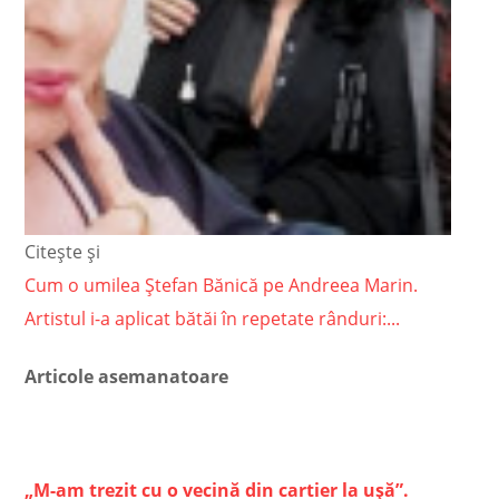
Citește și
Cum o umilea Ștefan Bănică pe Andreea Marin.
Artistul i-a aplicat bătăi în repetate rânduri:...
Articole asemanatoare
„M-am trezit cu o vecină din cartier la ușă”.