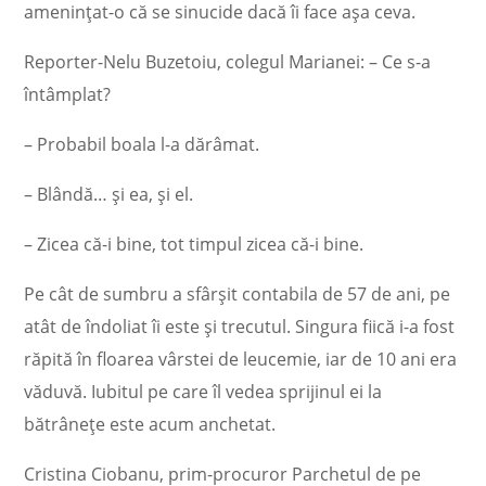
ameninţat-o că se sinucide dacă îi face aşa ceva.
Reporter-Nelu Buzetoiu, colegul Marianei: – Ce s-a
întâmplat?
– Probabil boala l-a dărâmat.
– Blândă… şi ea, şi el.
– Zicea că-i bine, tot timpul zicea că-i bine.
Pe cât de sumbru a sfârşit contabila de 57 de ani, pe
atât de îndoliat îi este şi trecutul. Singura fiică i-a fost
răpită în floarea vârstei de leucemie, iar de 10 ani era
văduvă. Iubitul pe care îl vedea sprijinul ei la
bătrâneţe este acum anchetat.
Cristina Ciobanu, prim-procuror Parchetul de pe