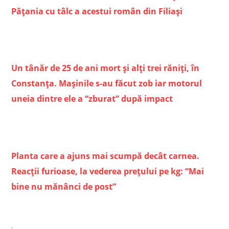
Pățania cu tâlc a acestui român din Filiași
Un tânăr de 25 de ani mort și alți trei răniți, în
Constanța. Mașinile s-au făcut zob iar motorul
uneia dintre ele a “zburat” după impact
Planta care a ajuns mai scumpă decât carnea.
Reacţii furioase, la vederea preţului pe kg: “Mai
bine nu mănânci de post”