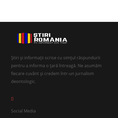
Știri și informații scrise cu simțul răspundurii
pentru a informa o țară întreagă. Ne asumăm
fiecare cuvânt și credem într-un jurnalism
deontologic.
Social Media