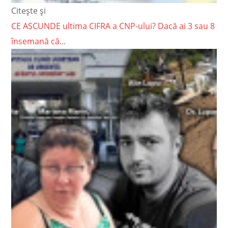
Citește și
CE ASCUNDE ultima CIFRA a CNP-ului? Dacă ai 3 sau 8
însemană că...