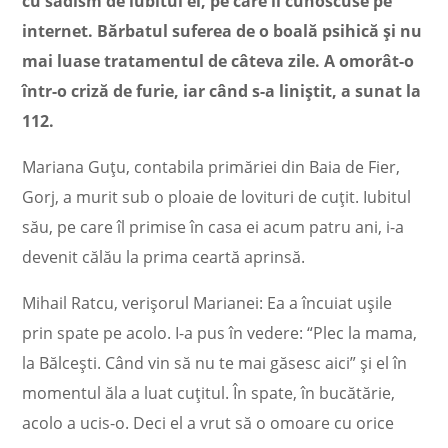
cu sadism de iubitul ei, pe care îl cunoscuse pe
internet. Bărbatul suferea de o boală psihică şi nu
mai luase tratamentul de câteva zile. A omorât-o
într-o criză de furie, iar când s-a liniştit, a sunat la
112.
Mariana Guţu, contabila primăriei din Baia de Fier,
Gorj, a murit sub o ploaie de lovituri de cuţit. Iubitul
său, pe care îl primise în casa ei acum patru ani, i-a
devenit călău la prima ceartă aprinsă.
Mihail Ratcu, verişorul Marianei: Ea a încuiat uşile
prin spate pe acolo. I-a pus în vedere: “Plec la mama,
la Bălceşti. Când vin să nu te mai găsesc aici” şi el în
momentul ăla a luat cuţitul. În spate, în bucătărie,
acolo a ucis-o. Deci el a vrut să o omoare cu orice