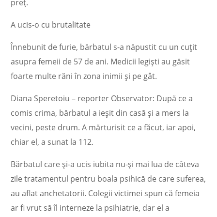
preţ.
A ucis-o cu brutalitate
Înnebunit de furie, bărbatul s-a năpustit cu un cuţit
asupra femeii de 57 de ani. Medicii legişti au găsit
foarte multe răni în zona inimii şi pe gât.
Diana Speretoiu – reporter Observator: După ce a
comis crima, bărbatul a ieşit din casă şi a mers la
vecini, peste drum. A mărturisit ce a făcut, iar apoi,
chiar el, a sunat la 112.
Bărbatul care şi-a ucis iubita nu-şi mai lua de câteva
zile tratamentul pentru boala psihică de care suferea,
au aflat anchetatorii. Colegii victimei spun că femeia
ar fi vrut să îl interneze la psihiatrie, dar el a