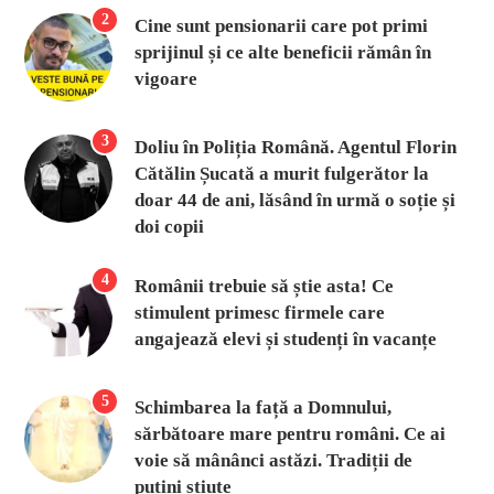
2
Cine sunt pensionarii care pot primi
sprijinul și ce alte beneficii rămân în
vigoare
3
Doliu în Poliția Română. Agentul Florin
Cătălin Șucată a murit fulgerător la
doar 44 de ani, lăsând în urmă o soție și
doi copii
4
Românii trebuie să știe asta! Ce
stimulent primesc firmele care
angajează elevi și studenți în vacanțe
5
Schimbarea la față a Domnului,
sărbătoare mare pentru români. Ce ai
voie să mânânci astăzi. Tradiții de
puțini știute