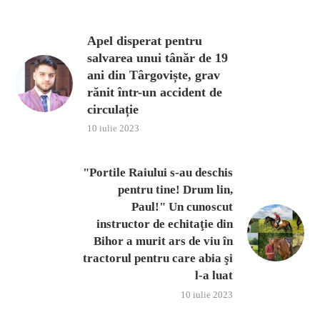
Apel disperat pentru
salvarea unui tânăr de 19
ani din Târgoviște, grav
rănit într-un accident de
circulație
10 iulie 2023
"Portile Raiului s-au deschis
pentru tine! Drum lin,
Paul!" Un cunoscut
instructor de echitaţie din
Bihor a murit ars de viu în
tractorul pentru care abia şi
l-a luat
10 iulie 2023