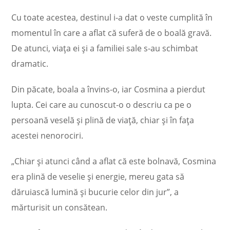
Cu toate acestea, destinul i-a dat o veste cumplită în
momentul în care a aflat că suferă de o boală gravă.
De atunci, viața ei și a familiei sale s-au schimbat
dramatic.
Din păcate, boala a învins-o, iar Cosmina a pierdut
lupta. Cei care au cunoscut-o o descriu ca pe o
persoană veselă și plină de viață, chiar și în fața
acestei nenorociri.
„Chiar și atunci când a aflat că este bolnavă, Cosmina
era plină de veselie și energie, mereu gata să
dăruiască lumină și bucurie celor din jur”, a
mărturisit un consătean.