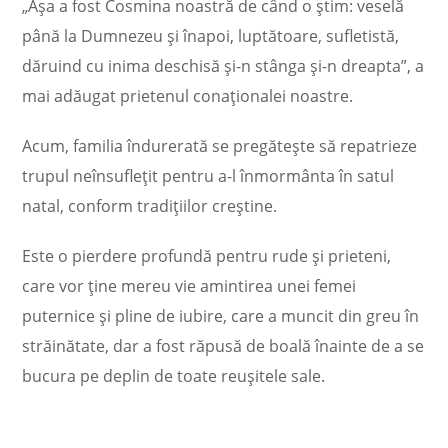
„Așa a fost Cosmina noastră de când o știm: veselă
până la Dumnezeu și înapoi, luptătoare, sufletistă,
dăruind cu inima deschisă și-n stânga și-n dreapta”, a
mai adăugat prietenul conaționalei noastre.
Acum, familia îndurerată se pregătește să repatrieze
trupul neînsuflețit pentru a-l înmormânta în satul
natal, conform tradițiilor creștine.
Este o pierdere profundă pentru rude și prieteni,
care vor ține mereu vie amintirea unei femei
puternice și pline de iubire, care a muncit din greu în
străinătate, dar a fost răpusă de boală înainte de a se
bucura pe deplin de toate reușitele sale.