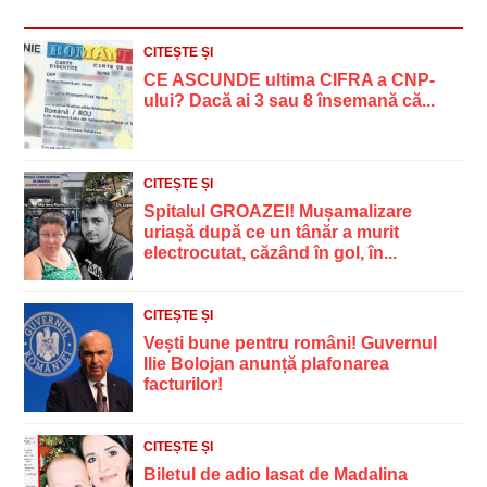
CITEȘTE ȘI
CE ASCUNDE ultima CIFRA a CNP-
ului? Dacă ai 3 sau 8 însemană că...
CITEȘTE ȘI
Spitalul GROAZEI! Mușamalizare
uriașă după ce un tânăr a murit
electrocutat, căzând în gol, în...
CITEȘTE ȘI
Vești bune pentru români! Guvernul
Ilie Bolojan anunță plafonarea
facturilor!
CITEȘTE ȘI
Biletul de adio lasat de Madalina