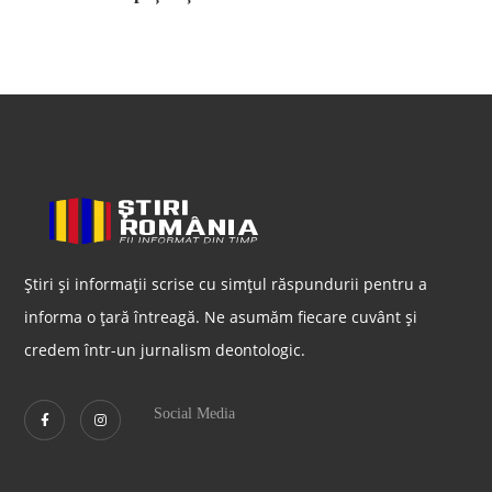
Știri și informații scrise cu simțul răspundurii pentru a
informa o țară întreagă. Ne asumăm fiecare cuvânt și
credem într-un jurnalism deontologic.
Social Media