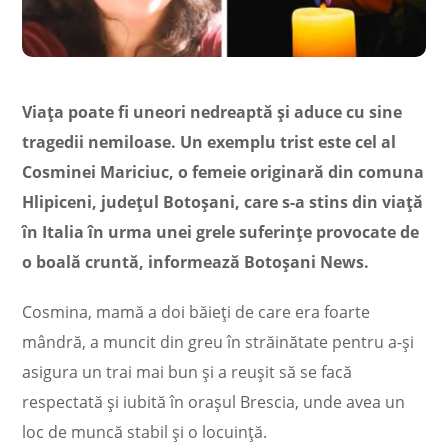
Viața poate fi uneori nedreaptă și aduce cu sine
tragedii nemiloase. Un exemplu trist este cel al
Cosminei Mariciuc, o femeie originară din comuna
Hlipiceni, județul Botoșani, care s-a stins din viață
în Italia în urma unei grele suferințe provocate de
o boală cruntă, informează Botoșani News.
Cosmina, mamă a doi băieți de care era foarte
mândră, a muncit din greu în străinătate pentru a-și
asigura un trai mai bun și a reușit să se facă
respectată și iubită în orașul Brescia, unde avea un
loc de muncă stabil și o locuință.